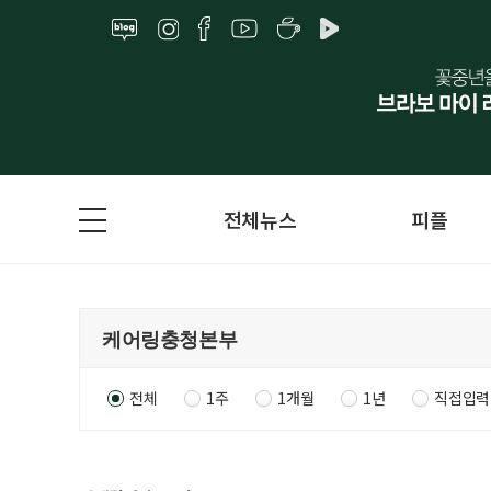
전체뉴스
피플
전체
1주
1개월
1년
직접입력