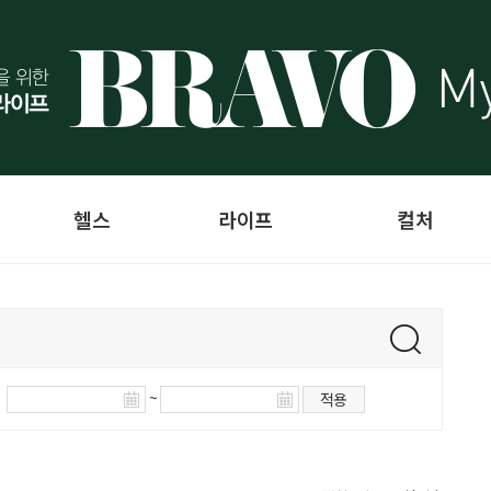
헬스
라이프
컬처
~
적용