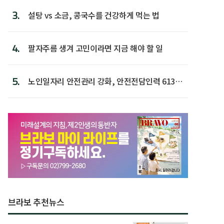
3.
설탕 vs 소금, 콩국수를 건강하게 먹는 법
4.
팔자주름 생겨 고민이라면 지금 해야 할 일
5.
노인일자리 안전관리 강화, 안전전담인력 613명
첫 배치
브라보 추천뉴스