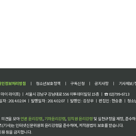
개인정보처리방침
ㅣ
청소년보호정책
ㅣ
구독신청
ㅣ
공지사항
ㅣ
기사제보/
이 라이프) ㅣ 서울시 강남구 강남대로 556 이투데이빌딩 15층 ㅣ ☎ 02)799-6713
 : 2014.02.04 ㅣ 발행일자 : 2014.02.07 ㅣ 발행인 : 김상우 ㅣ 편집인 : 한승훈 ㅣ
 의견을 모아
언론 윤리강령
,
기자윤리강령
,
임직원 윤리강령
및 실천규정을 제정, 준수하
츠(기사)는 인터넷신문위원회 윤리강령을 준수하며, 저작권법의 보호를 받습니다.
 이용 등을 금지합니다.