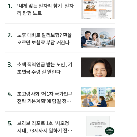
1.
‘내게 맞는 일자리 찾기’ 일자
리 탐험 노트
2.
노후 대비로 달러보험? 환율
오르면 보험료 부담 커진다
3.
소액 직역연금 받는 노인, 기
초연금 수령 길 열린다
4.
초고령사회 ‘제1차 국가인구
전략 기본계획’에 담길 정책
은
5.
브라보 리포트 1호 ‘사오정
시대, 73세까지 일하기 전략’