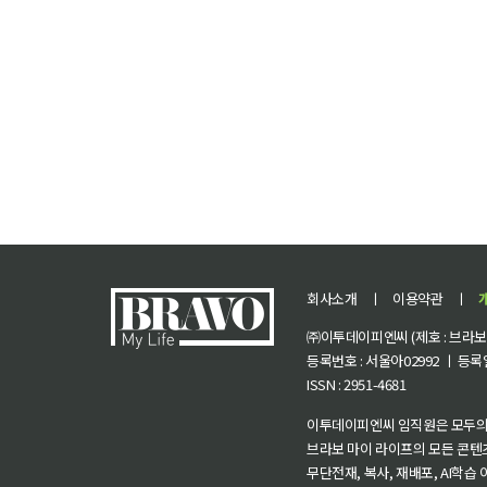
회사소개
ㅣ
이용약관
ㅣ
㈜이투데이피엔씨 (제호 : 브라보 마
등록번호 : 서울아02992 ㅣ 등록일자
ISSN : 2951-4681
이투데이피엔씨 임직원은 모두의
브라보 마이 라이프의 모든 콘텐
무단전재, 복사, 재배포, AI학습