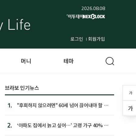
2026.08.08
로그인
회원가입
머니
테마
브라보 인기뉴스
가
1.
"후회하지 않으려면" 60세 넘어 끊어내야 할 사
가
람 1위
2.
‘아파도 집에서 늙고 싶어…’ 고령 가구 40% 노
후 주택이라 어...