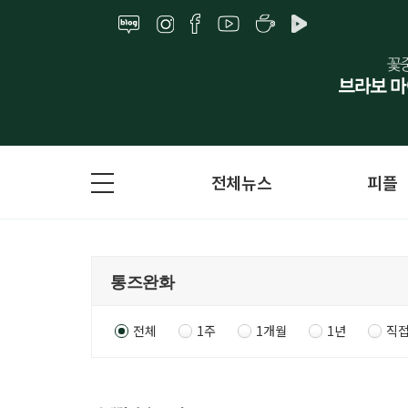
전체뉴스
피플
전체
1주
1개월
1년
직