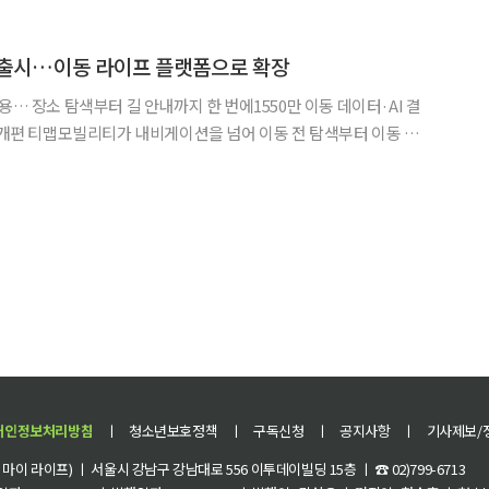
험을 강화한다는 전략이다. 포르쉐코리아는 2027년형 911과 파나메라, 카이엔
' 출시…이동 라이프 플랫폼으로 확장
용… 장소 탐색부터 길 안내까지 한 번에1550만 이동 데이터·AI 결
색부터 이동 후
이동 라이프 플랫폼’으로 사업을 확장한다. 다음 주 ‘티맵 숏폼’을
 장소 추천 서비스 ‘어디갈까’를 전면 개편해
개인정보처리방침
ㅣ
청소년보호정책
ㅣ
구독신청
ㅣ
공지사항
ㅣ
기사제보/
이 라이프) ㅣ 서울시 강남구 강남대로 556 이투데이빌딩 15층 ㅣ ☎ 02)799-6713