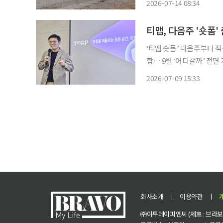
2026-07-14 08:34
티맵, 다음주 '숏폼
‘티맵 숏폼’ 다음주부터 적
합… 9월 ‘어디갈까’ 전면 개편 티맵모빌리티가 내비게이션을 넘어 이동 전 탐
기록·공유까지 아우르는 ‘
2026-07-09 15:33
출시하고 9월에는 AI 기반
회사소개
ㅣ
이용약관
ㅣ
㈜이투데이피엔씨 (제호 : 브라보 마