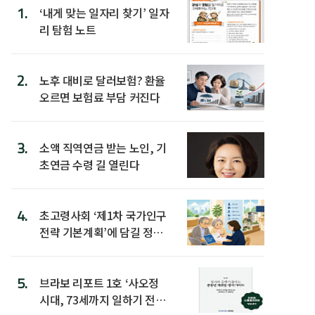
1.
‘내게 맞는 일자리 찾기’ 일자
리 탐험 노트
2.
노후 대비로 달러보험? 환율
오르면 보험료 부담 커진다
3.
소액 직역연금 받는 노인, 기
초연금 수령 길 열린다
4.
초고령사회 ‘제1차 국가인구
전략 기본계획’에 담길 정책
은
5.
브라보 리포트 1호 ‘사오정
시대, 73세까지 일하기 전략’