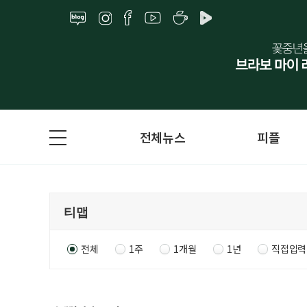
전체뉴스
피플
전체
1주
1개월
1년
직접입력