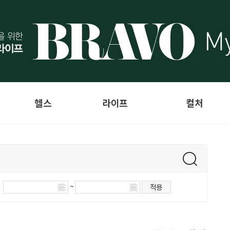
헬스
라이프
컬처
~
적용