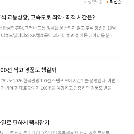
정확도순
최신순
] 추석 교통상황, 고속도로 최악·최적 시간은?
급 황금연휴다. 그러나 교통 정체는 분산되지 않고 추석 당일인 10월
. 티맵모빌리티와 SK텔레콤이 과거 티맵 명절 이동 데이터를 분석
정오 전후가 가장 혼잡할 것으로 나타났다. 일부 구간은 평소보다 두
 것으로 예측됐다. 귀성길은 3일 새벽
00선 찍고 경품도 챙길까
2025~2026 한국관광 100선 스탬프투어 시즌2’를 운영한다. 이번
가봐야 할 대표 관광지 100곳을 여행하고 인증하면 경품도 받을
, 인증 사진을 업로드하면 된다. 인스타그
바일로 편하게 택시잡기
지 모를 택시를 기다리고 있다면 주목해보자. 택시 호출 플랫폼