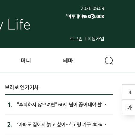
2026.08.09
로그인
회원가입
머니
테마
브라보 인기기사
가
1.
"후회하지 않으려면" 60세 넘어 끊어내야 할 사
가
람 1위
2.
‘아파도 집에서 늙고 싶어…’ 고령 가구 40% 노
후 주택이라 어...