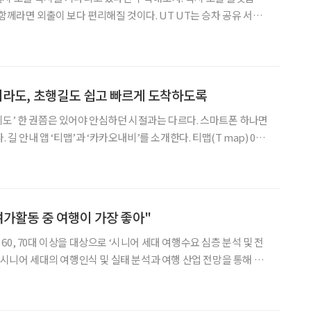
외출이 보다 편리해질 것이다. UT UT는 승차 공유 서비
 운영 노하우와 T map(티맵)의 지도 및 교통 정보 시스템이 합쳐진
호출 플랫폼이다. 설치 및 회원가입하기 ① 스
치라도, 초행길도 쉽고 빠르게 도착하도록
도’ 한 권쯤은 있어야 안심하던 시절과는 다르다. 스마트폰 하나면
내 앱 ‘티맵’과 ‘카카오내비’를 소개한다. 티맵(T map) 01
하기 ① 앱 검색창에서 ‘티맵’을 검색한 후 설치한다. ② ‘티맵’을
고, 사용하
"여가활동 중 여행이 가장 좋아"
0, 70대 이상을 대상으로 ‘시니어 세대 여행수요 심층 분석 및 전
 시니어 세대의 여행인식 및 실태 분석과 여행 산업 전망을 통해 국
60, 70대 이상 소비자들의
한카드 지출내역, 티맵 내비게이션 목적지 검