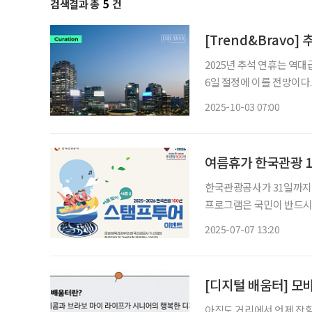
검색결과 총
5
건
[Trend&Bravo
2025년 추석 연휴는 역대
6일 절정에 이를 전망이다
한 결과에 따르면, 당일 
2025-10-03 07:00
배 이상 긴 시간이 소요될
여름휴가 한국관광 1
한국관광공사가 31일까지 ‘
프로그램은 국민이 반드시 
수 있게 기획했다. 만 14세 이상이면 누구나 참여가능하다. 한국관광 100선에 비치된 여권이
2025-07-07 13:20
나 인증용지에 도장을 찍고
[디지털 배움터] 모
아직도 거리에서 언제 잡힐