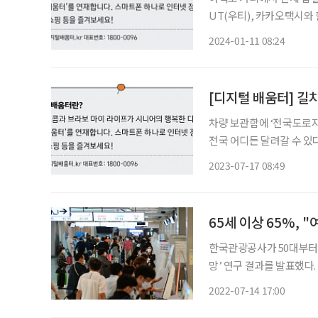
UT(우티), 카카오택시와 함께라면 
스 Uber(우버)의 글로벌
2024-01-11 08:24
택시 
[디지털 배움터] 길
차량 보관함에 ‘전국도로지
전국 어디든 달려갈 수 있다. 길 안
앱 설치 및 내비게이션 시작
2023-07-17 08:49
실행해 접근 권한을 설정하
65세 이상 65%, 
한국관광공사가 50대부터 6
망’ 연구 결과를 발표했다.
내 여행 산업을 활성화하기 위함이다. 관광공사는 50대를 비롯해 
2022-07-14 17:00
2019~2021년 BC‧신