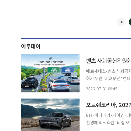
이투데이
벤츠 사회공헌위원회
메르세데스-벤츠 사회공헌
하기 위한 '배려운전' 캠페인을 시작한다. 메르세데스-벤
자와 운전자 모두의 안전을
2026-07-31 09:45
포르쉐코리아, 2027
911·파나메라·카이엔·타이칸 적용
환경에 최적화한 '티맵 오토
한다. 실시간 교통정보는 