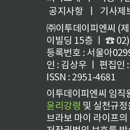
공지사항
ㅣ
기사제
㈜이투데이피엔씨 (제호
이빌딩 15층 ㅣ ☎ 02)
등록번호 : 서울아02992
인 : 김상우 ㅣ 편집인
ISSN : 2951-4681
이투데이피엔씨 임직원
윤리강령
및 실천규정을
브라보 마이 라이프의
저작권법의 보호를 받