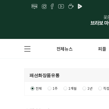
전체뉴스
피플
전체
1주
1개월
1년
직