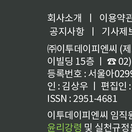
회사소개
ㅣ
이용약
공지사항
ㅣ
기사제
㈜이투데이피엔씨 (제호
이빌딩 15층 ㅣ ☎ 02)
등록번호 : 서울아02992
인 : 김상우 ㅣ 편집인
ISSN : 2951-4681
이투데이피엔씨 임직원
윤리강령
및 실천규정을