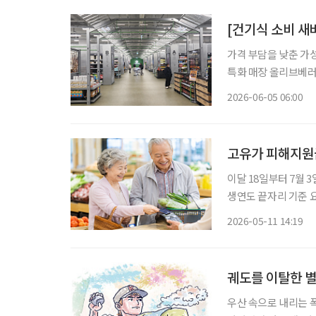
[건기식 소비 새
가격 부담을 낮춘 가
특화 매장 올리브베러
형 약국, 간편한 검
2026-06-05 06:00
이 약국 안팎으로 넓
고유가 피해지원금
이달 18일부터 7월 
생연도 끝자리 기준 요일
가 고유가 피해지원금 2차 지급을 실시한다. 
2026-05-11 14:19
일까지 고유가 피해지
궤도를 이탈한 별
우산 속으로 내리는 폭포, 침묵하는 신들의