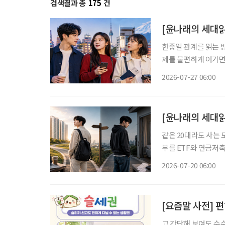
검색결과 총
175
건
[윤나래의 세대읽
한중일 관계를 읽는 방
제를 불편하게 여기면
음식과 왕홍체험을 소
2026-07-27 06:00
지 않는다. 여행지, 
[윤나래의 세대읽
같은 20대라도 사는 
부를 ETF와 연금저축
쪽은 월세와 생활비를 
2026-07-20 06:00
이 없다. SNS에서
[요즘말 사전] 
고 간단해 보여도 수