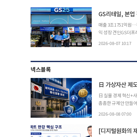
핑 등 3대 주력사업
GS리테일, 본업
매출 3조1751억원…
익 성장 견인GS더프레시 이익
퍼마켓, 홈쇼핑 사업의
2026-08-07 10:17
조원을 웃돌았고 편의
넥스블록
日 실물 경제 혁신+
촘촘한 규제안 만들어
지수 “사업 확장 기회 준비 전략 필요” 오랜 기간 
2026-08-08 07:00
장이 스테이블코인의 