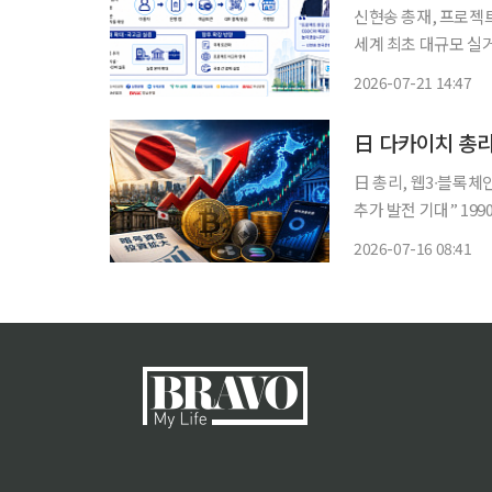
신현송 총재, 프로젝트
세계 최초 대규모 실
장…디지털화폐 논의, 금융 인프라 설계로
2026-07-21 14:47
폐 인프라를 한국은행
日 다카이치 총리
日 총리, 웹3∙블록체
추가 발전 기대” 1990년대 버블 붕괴 이후 30여 년간 보수적인 태도를 유지해온 일본 금융 시
장이 가상자산 시장으
2026-07-16 08:41
극적인 의지를 내비치