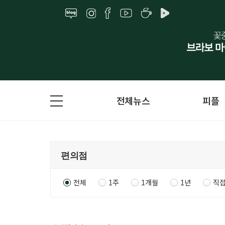
전체뉴스
피플
전체
1주
1개월
1년
직