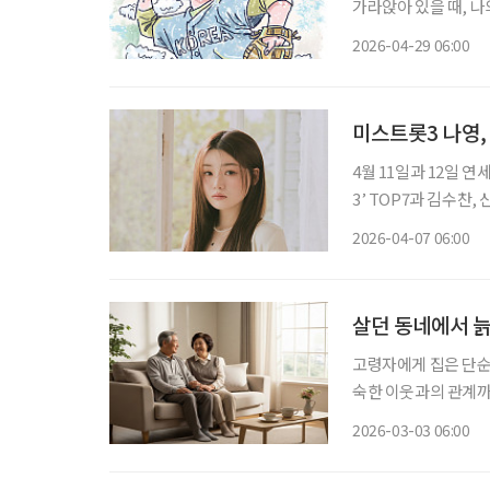
가라앉아 있을 때, 나
은 납덩이를 매단 듯 무겁
2026-04-29 06:00
스치는 것은 어제 미처
미스트롯3 나영,
4월 11일과 12일
3’ TOP7과 김수찬
다. 공연을 앞두고 
2026-04-07 06:00
살던 동네에서 늙
고령자에게 집은 단순한
숙한 이웃과의 관계까
선택이 아니라 생존과
2026-03-03 06:00