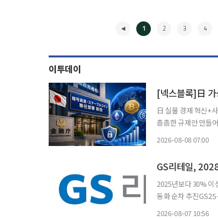
1
2
3
4
이투데이
日 실물 경제 혁신+
촘촘한 규제안 만들어
지수 “사업 확장 기회 준비 전략 필요” 오랜 기간 
2026-08-08 07:00
장이 스테이블코인의 
◀
GS리테일, 20
2025년보다 30%
동화 순차 추진GS25·GS더프
이익 3800억원 달성
2026-08-07 10:56