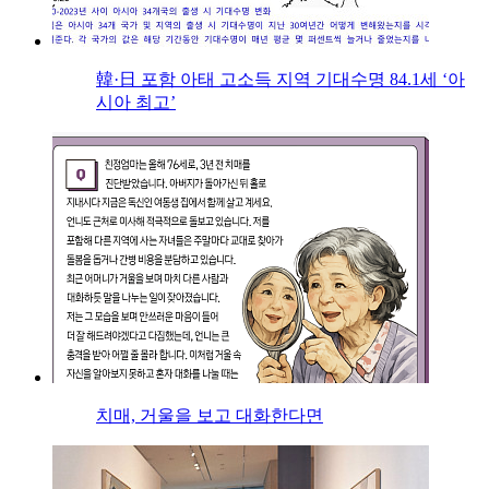
韓·日 포함 아태 고소득 지역 기대수명 84.1세 ‘아
시아 최고’
치매, 거울을 보고 대화한다면