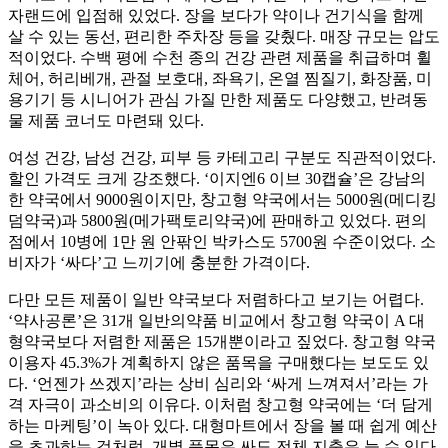
자랜드에 입점해 있었다. 장을 보다가 약이나 건기식을 함께
살 수 있는 동선, 편리한 주차장 등을 갖췄다. 매장 규모는 압도
적이었다. 수백 평에 수천 종의 건강 관련 제품을 취급하며 휠
체어, 허리베개, 관절 보호대, 좌욕기, 온열 찜질기, 화장품, 미
용기기 등 시니어가 관심 가질 만한 제품도 다양했고, 반려동
물 제품 코너도 마련돼 있다.
여성 건강, 남성 건강, 피부 등 카테고리 구분도 직관적이었다.
할인 가격도 크게 강조했다. ‘이지엔6 이브 30캡슐’은 강남의
한 약국에서 9000원이지만, 창고형 약국에서는 5000원(메디킹
덤약국)과 5800원(메가팩토리약국)에 판매하고 있었다. 편의
점에서 10병에 1만 원 안팎인 박카스도 5700원 수준이었다. 소
비자가 ‘싸다’고 느끼기에 충분한 가격이다.
다만 모든 제품이 일반 약국보다 저렴하다고 보기는 어렵다.
‘약사공론’은 31개 일반의약품 비교에서 창고형 약국이 A 대
형약국보다 저렴한 제품은 15개뿐이라고 짚었다. 창고형 약국
이용자 45.3%가 계획하지 않은 품목을 구매했다는 보도도 있
다. ‘언젠가 쓰겠지’라는 상비 심리와 ‘싸게 느껴져서’라는 가
격 자극이 과소비의 이유다. 이처럼 창고형 약국에는 ‘더 담게
하는 마케팅’이 녹아 있다. 대형마트에서 장을 볼 때 쉽게 예산
을 초과하는 것처럼, 개별 품목은 싸도 전체 지출은 늘 수 있다.