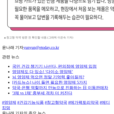
▲창고형 약국 방문 전 확인할 내용.(그래픽 이은숙 기자)
윤나래 기자
yunyun@etoday.co.kr
관련 뉴스
국민 건강 챙기기 나선다, 편의점에 영양제 입점
영양제도 다 있소! ‘다이소 영양제’
뇌 영양제 먹으면 정말 기억력 좋아질까?
[카드뉴스] 나이 들면 필요한 영양제 5가지
약국·은행 역할까지 만능으로 진화하는 日 이동판매차
'3채 vs 1채' 종부세 격차 더 커진다
#영양제
#건강기능식품
#창고형약국
#메가팩토리약국
#메디
킹덤
윤나래 기자의 주요 뉴스