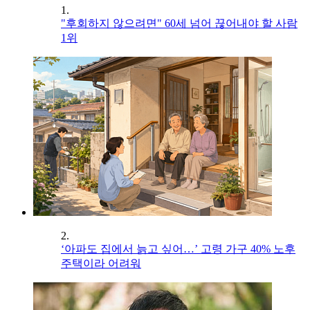
1.
"후회하지 않으려면" 60세 넘어 끊어내야 할 사람
1위
2.
‘아파도 집에서 늙고 싶어…’ 고령 가구 40% 노후
주택이라 어려워