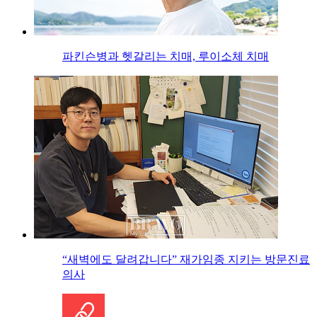
파킨슨병과 헷갈리는 치매, 루이소체 치매
“새벽에도 달려갑니다” 재가임종 지키는 방문진료
의사