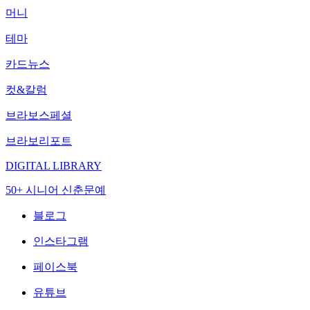
머니
테마
카드뉴스
컷&칼럼
브라보스페셜
브라보리포트
DIGITAL LIBRARY
50+ 시니어 신춘문예
블로그
인스타그램
페이스북
유튜브