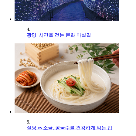
4.
광명, 시간을 걷는 문화 마실길
5.
설탕 vs 소금, 콩국수를 건강하게 먹는 법