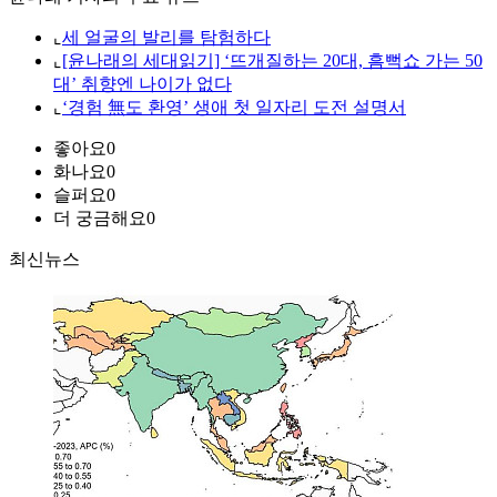
⌞
세 얼굴의 발리를 탐험하다
⌞
[윤나래의 세대읽기] ‘뜨개질하는 20대, 흠뻑쇼 가는 50
대’ 취향엔 나이가 없다
⌞
‘경험 無도 환영’ 생애 첫 일자리 도전 설명서
좋아요
0
화나요
0
슬퍼요
0
더 궁금해요
0
최신뉴스