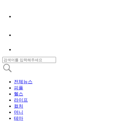
전체뉴스
피플
헬스
라이프
컬처
머니
테마