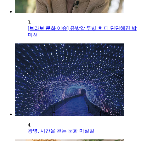
3.
[브라보 문화 이슈] 유방암 투병 후 더 단단해진 박
미선
4.
광명, 시간을 걷는 문화 마실길