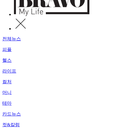
전체뉴스
피플
헬스
라이프
컬처
머니
테마
카드뉴스
컷&칼럼