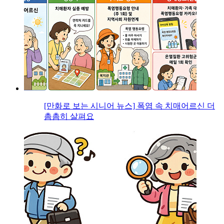
[만화로 보는 시니어 뉴스] 폭염 속 치매어르신 더
촘촘히 살펴요