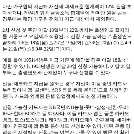
다만 가구원의 지난해 재산세 과세표준 합계액이 12억 원을 초
과하거나, 2024년 귀속 금융소득 합계액이 2000만 원을 넘는
경우에는 해당 가구원 전체가 지급 대상에서 제외된다.
2차 신청 첫 주인 이달 18일부터 22일까지는 출생연도 끝자리
를 기준으로 요일제가 적용된다. 신청 가능 날짜는 △출생연도
끝자리 1·6은 18일(월) △2·7은 19일(화) △3·8은 20일(수) △4·9
는 21일(목) △5·0은 22일(금)이다.
예를 들어 1951년생은 지급 기준에 해당할 경우 이달 18일 신
청할 수 있다. 1953년생은 이달 20일 신청 가능하다. 이달 25일
부터는 출생연도와 관계없이 누구나 신청할 수 있다.
신용·체크카드 지급을 원하는 경우 자신이 이용 중인 카드사
누리집이나 앱, 콜센터, ARS 등을 통해 온라인으로 신청하면
된다. 카드와 연계된 은행 영업점에서도 신청 가능하다.
신청 가능한 카드사는 KB국민·NH농협·롯데·삼성·신한·우리·
하나·현대·BC카드 등 9개사다. 이들 카드사 앱은 물론 카카오
뱅크, 토스(토스뱅크), 케이뱅크, 카카오페이 간편결제, 네이버
페이 간편결제 앱 등을 통해서도 신청할 수 있다. 다만 은행 영
업점은 지점별로 신청 가능 여부가 다를 수 있어 방문 전 확인