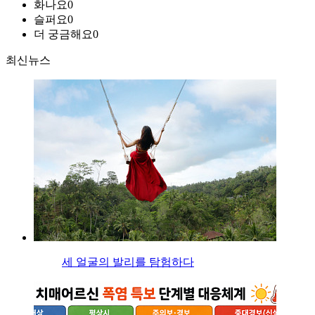
화나요
0
슬퍼요
0
더 궁금해요
0
최신뉴스
세 얼굴의 발리를 탐험하다