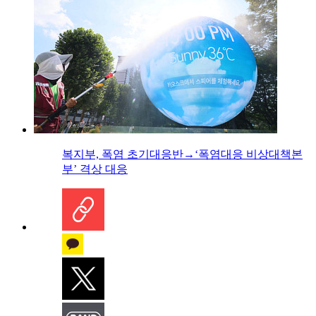
복지부, 폭염 초기대응반→‘폭염대응 비상대책본
부’ 격상 대응