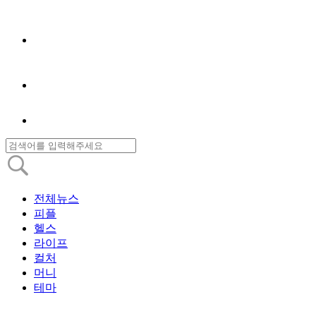
전체뉴스
피플
헬스
라이프
컬처
머니
테마