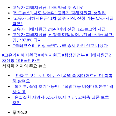
고유가 피해지원금, 나도 받을 수 있나?
[카드뉴스] '나도 받는다! 고유가 피해지원금' 총정리
‘고유가 피해지원금’ 1차 접수 시작, 신청 가능 날짜·지급
금은?
고유가 피해지원금 246만여명 신청, 1조4013억 지급
고유가 피해지원금, 신청률 91% 넘어…전남 93.6% 최고·
경남 87.8% 최저
"'롤러코스피' 진정 국면"… 韓 증시 반전 신호 나왔다
#고유가피해지원금
#피해지원금
#행정안전부
#피해지원금2
차신청
#KB국민카드
서지희 기자의 주요 뉴스
⌞
[만화로 보는 시니어 뉴스] 폭염 속 치매어르신 더 촘촘
히 살펴요
⌞
복지부, 폭염 초기대응반→‘폭염대응 비상대책본부’ 격
상 대응
⌞
온열질환 사망자 62%가 80세 이상, 고령층 집중 보호
추진
좋아요
0