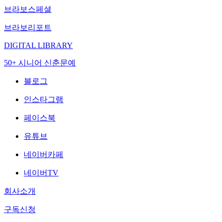
브라보스페셜
브라보리포트
DIGITAL LIBRARY
50+ 시니어 신춘문예
블로그
인스타그램
페이스북
유튜브
네이버카페
네이버TV
회사소개
구독신청