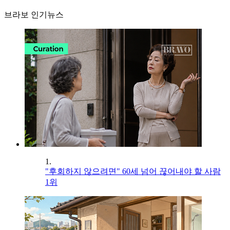
브라보 인기뉴스
1.
"후회하지 않으려면" 60세 넘어 끊어내야 할 사람
1위