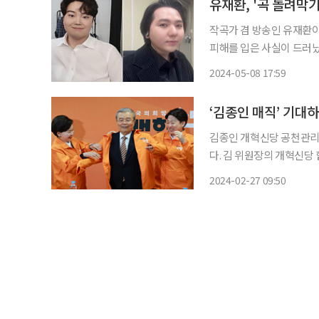
유재환, '곡 돌려막
작곡가 겸 방송인 유재환이
피해를 입은 사실이 드러났다. 8일 디스패치는 유재환이 ‘음원 돌려막기’로 작곡
렸다고 보도했다. 피해자 
2024-05-08 17:59
다. 보도에 따르면 유재환
김종인 개혁신당 공천관리
다. 김 위원장의 개혁신당
26일 이준석 개혁신당 대
2024-02-27 09:50
새로운미래와 결별 이후 김