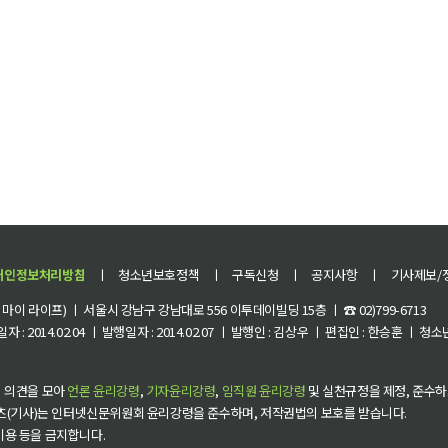
개인정보처리방침
ㅣ
청소년보호정책
ㅣ
구독신청
ㅣ
공지사항
ㅣ
기사제보/
이 라이프) ㅣ 서울시 강남구 강남대로 556 이투데이빌딩 15층 ㅣ ☎ 02)799-6713
 : 2014.02.04 ㅣ 발행일자 : 2014.02.07 ㅣ 발행인 : 김상우 ㅣ 편집인 : 한승훈 ㅣ
 의견을 모아
언론 윤리강령
,
기자윤리강령
,
임직원 윤리강령
및 실천규정을 제정, 준수하
츠(기사)는 인터넷신문위원회 윤리강령을 준수하며, 저작권법의 보호를 받습니다.
 이용 등을 금지합니다.