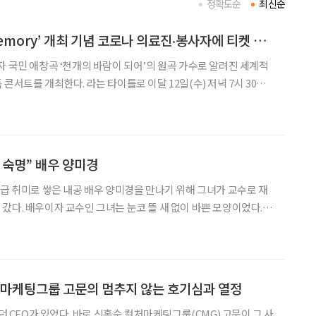
정확도순
최신순
임형주, ‘Lost In Memory’ 개최 기념 코로나 의료진‧봉사자에 티켓 기부
자 국민 애창곡 ‘천개의 바람이 되어’의 원곡 가수로 알려진 세계적
콘서트를 개최한다. 라는 타이틀로 이달 12일(수) 저녁 7시 30분
는 뉴저지 신포니에타 음악감독 출신의 마에스트로 이태영의 지휘와
코리안 내셔널 필하모닉 오케스트라의 반주가 함께 할 예정이다. 이번 음악회는
 숙명” 배우 양미경
로급 취미로 쌓은 내공 배우 양미경을 만나기 위해 그녀가 교수로 재
갔다. 배우이자 교수인 그녀는 눈코 뜰 새 없이 바쁜 모양이었다. 몇
정해가며 어렵게 만났다. 게다가 그녀는 인터뷰를 싫어해서 8년 만
한다. 이봉규로서는 행운을 잡은 것이었기에 기쁜 마음으로
처마케팅그룹 고문의 멈추지 않는 호기심과 열정
였던 CEO가 있었다. 바로 신홍순 컬처마케팅그룹(CMG) 고문이 그 사