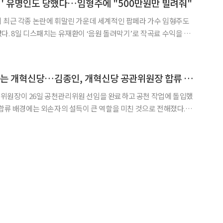
기' 유명인도 당했다…임형주에 "500만원만 빌려줘"
 최근 각종 논란에 휘말린 가운데 세계적인 팝페라 가수 임형주도
료 수익을 불
중에는 유명 팝페라 가수 임형주도 있는 것으로 알려져 충격을 안겼
은 자신의 작곡비 사기 피해자 중 한 명인 A 씨에게 보
‘김종인 매직’ 기대하는 개혁신당…김종인, 개혁신당 공관위원장 합류 배경은
위원장이 26일 공천관리위원 선임을 완료하고 공천 작업에 돌입했
 합류 배경에는 외손자의 설득이 큰 역할을 미친 것으로 전해졌다.
표는 평화방송(CPBC) ‘김혜영의 뉴스공감’에 출연해 “이낙연 측의
 위원장 모시기에 전력을 다했다”며 “(김 위원장 부인) 김