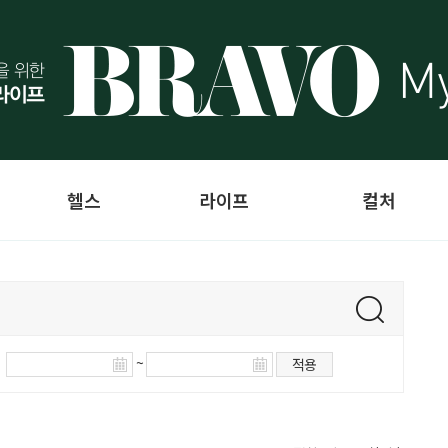
헬스
라이프
컬처
~
적용