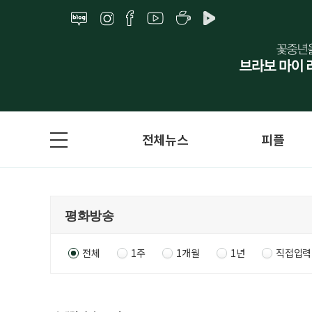
전체뉴스
피플
전체
1주
1개월
1년
직접입력