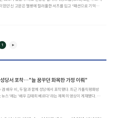
장이었던 신 고문은 멜빵에 컬러풀한 셔츠를 입고 “패션으로 기억되
는 말로 사람들의 시선을 휘어잡았다. 20여 년 동안 패션 업계에
래식 마니아이자 전문 공연 기획자, 미술 컬렉터, 패션
1
◀
▶
 성당서 포착…"늘 꿈꾸던 화목한 가정 이뤄"
우 비, 두 딸과 함께 성당에서 포착됐다. 최근 가톨릭평화방
bc 뉴스'에는 '배우 김태희 베르다'라는 제목의 영상이 게재됐다. 공
 서울대교구 주교좌 명동대성당에서 열린 평신도 주일 강론에 참석
한 김태희의 모습이 담겼다. 이날 김태희는 순백의 미사보를 쓰고 독서대에