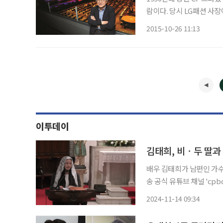
람이다. 당시 LG패션 사
는 나라를 만들겠습니다”라
2015-10-26 11:13
몸담았던 경력, 재즈와 클
이투데이
김태희, 비ㆍ두 딸과
배우 김태희가 남편인 가수 겸 배
송 공식 유튜브 채널 'cp
개된 영상에는 10일 오후
2024-11-14 09:34