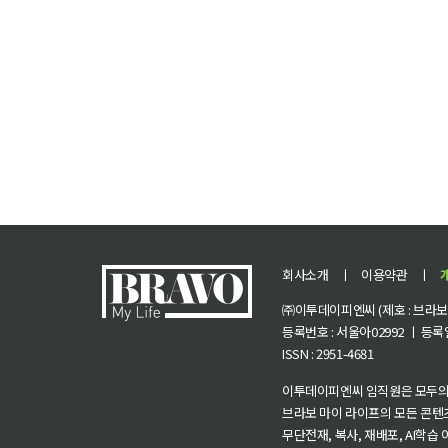
회사소개
ㅣ
이용약관
ㅣ
㈜이투데이피엔씨 (제호 : 브라보 마
등록번호 : 서울아02992 ㅣ 등록일자
ISSN : 2951-4681
이투데이피엔씨 임직원은 모두의
브라보 마이 라이프의 모든 콘텐
무단전재, 복사, 재배포, AI학습