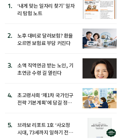
1.
‘내게 맞는 일자리 찾기’ 일자
리 탐험 노트
2.
노후 대비로 달러보험? 환율
오르면 보험료 부담 커진다
3.
소액 직역연금 받는 노인, 기
초연금 수령 길 열린다
4.
초고령사회 ‘제1차 국가인구
전략 기본계획’에 담길 정책
은
5.
브라보 리포트 1호 ‘사오정
시대, 73세까지 일하기 전략’