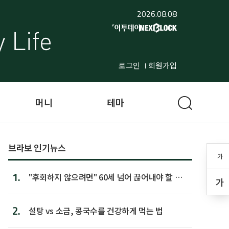
2026.08.08
로그인
회원가입
머니
테마
브라보 인기뉴스
가
1.
"후회하지 않으려면" 60세 넘어 끊어내야 할 사
가
람 1위
2.
설탕 vs 소금, 콩국수를 건강하게 먹는 법