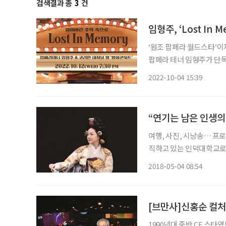
검색결과 총
3
건
‘원조 팝페라 월드스타’이
팝페라 테너 임형주가 단독 
에 열리는 이번 콘서트에
2022-10-04 15:39
“연기는 남은 인생의
여행, 사진, 시낭송… 프
직하고 있는 인덕대학교로 
번의 약속시간과 장소를 조
2018-05-04 08:54
에 처음 일정을 잡았다고 
[브만사]신홍순 컬
1990년대 중반 CF 스타