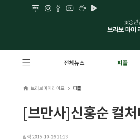
전체뉴스
피플
브라보마이라이프
피플
[브만사]신홍순 컬처
입력 2015-10-26 11:13