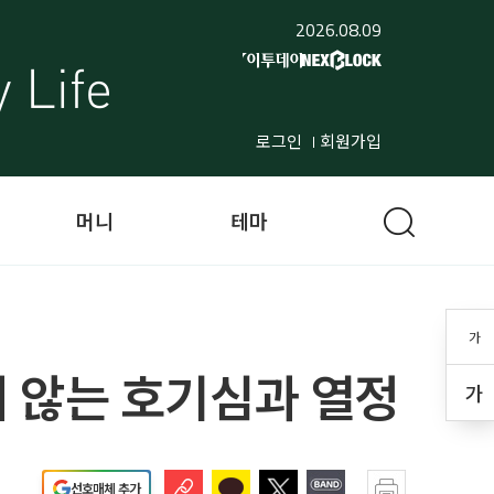
2026.08.09
로그인
회원가입
머니
테마
가
 않는 호기심과 열정
가
선호매체 추가