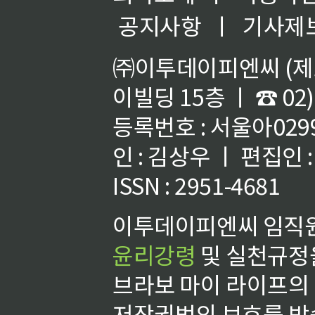
공지사항
ㅣ
기사제
㈜이투데이피엔씨 (제호
이빌딩 15층 ㅣ ☎ 02)
등록번호 : 서울아02992
인 : 김상우 ㅣ 편집인
ISSN : 2951-4681
이투데이피엔씨 임직원
윤리강령
및 실천규정을
브라보 마이 라이프의
저작권법의 보호를 받