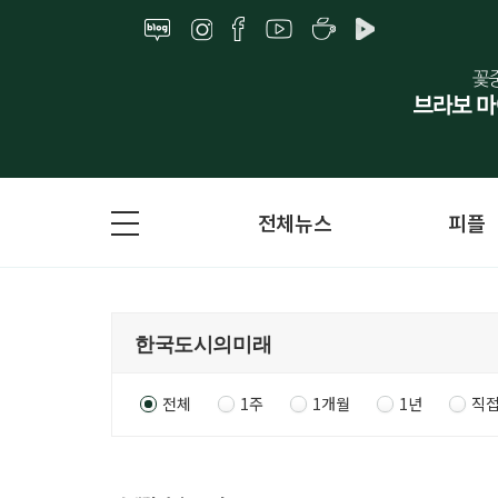
전체뉴스
피플
전체
1주
1개월
1년
직