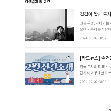
검색결과 총
2
건
겹겹이 쌓인 도시
맨홀 뚜껑, 지나가는 
으며 기록하는 사람이 있다. 
능계발(智能啓發), 배
2024-05-09 08:57
머릿돌을 짚으며 김시
[카드뉴스] 즐거
한국 도시의 미래 김
답사하고 방대한 자료를 바
우·루미너스 저자의 3
2024-02-02 08:00
닌 몸을 근본적으로 