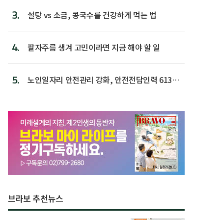
3.
설탕 vs 소금, 콩국수를 건강하게 먹는 법
4.
팔자주름 생겨 고민이라면 지금 해야 할 일
5.
노인일자리 안전관리 강화, 안전전담인력 613명
첫 배치
브라보 추천뉴스