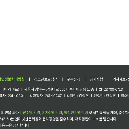
개인정보처리방침
ㅣ
청소년보호정책
ㅣ
구독신청
ㅣ
공지사항
ㅣ
기사제보/
이 라이프) ㅣ 서울시 강남구 강남대로 556 이투데이빌딩 15층 ㅣ ☎ 02)799-6713
 : 2014.02.04 ㅣ 발행일자 : 2014.02.07 ㅣ 발행인 : 김상우 ㅣ 편집인 : 한승훈 ㅣ
 의견을 모아
언론 윤리강령
,
기자윤리강령
,
임직원 윤리강령
및 실천규정을 제정, 준수하
츠(기사)는 인터넷신문위원회 윤리강령을 준수하며, 저작권법의 보호를 받습니다.
 이용 등을 금지합니다.