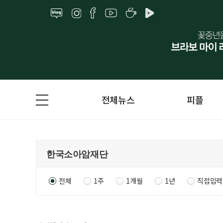
전체뉴스
피플
전체
1주
1개월
1년
직접입력