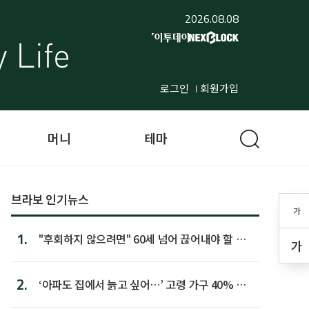
2026.08.08
로그인
회원가입
머니
테마
브라보 인기뉴스
가
1.
"후회하지 않으려면" 60세 넘어 끊어내야 할 사
가
람 1위
2.
‘아파도 집에서 늙고 싶어…’ 고령 가구 40% 노
후 주택이라 어...