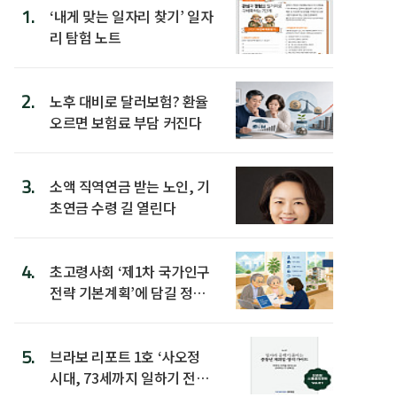
1.
‘내게 맞는 일자리 찾기’ 일자
리 탐험 노트
2.
노후 대비로 달러보험? 환율
오르면 보험료 부담 커진다
3.
소액 직역연금 받는 노인, 기
초연금 수령 길 열린다
4.
초고령사회 ‘제1차 국가인구
전략 기본계획’에 담길 정책
은
5.
브라보 리포트 1호 ‘사오정
시대, 73세까지 일하기 전략’