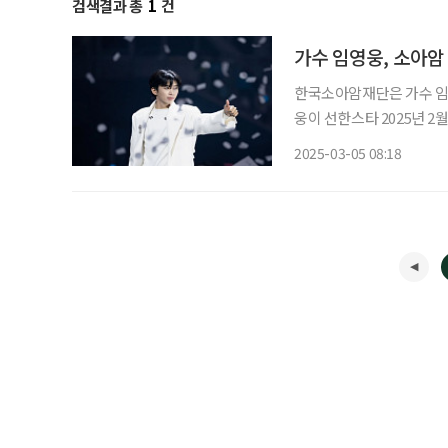
검색결과 총
1
건
가수 임영웅, 소아암
한국소아암재단은 가수 임
웅이 선한스타 2025년 2
희귀난치질환 환아들의 치료비
2025-03-05 08:18
는 스타의 선한 영향력을 