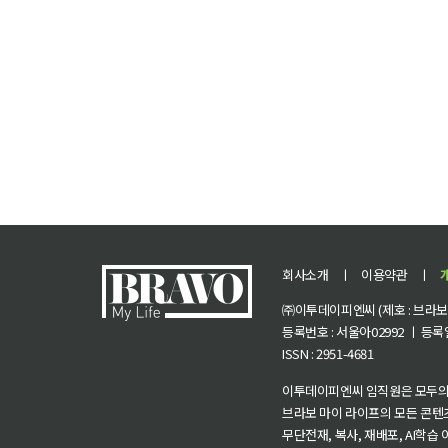
회사소개
ㅣ
이용약관
ㅣ
㈜이투데이피엔씨 (제호 : 브라보 마
등록번호 : 서울아02992 ㅣ 등록일자
ISSN : 2951-4681
이투데이피엔씨 임직원은 모두의
브라보 마이 라이프의 모든 콘텐
무단전재, 복사, 재배포, AI학습