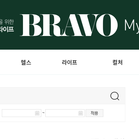
헬스
라이프
컬처
~
적용