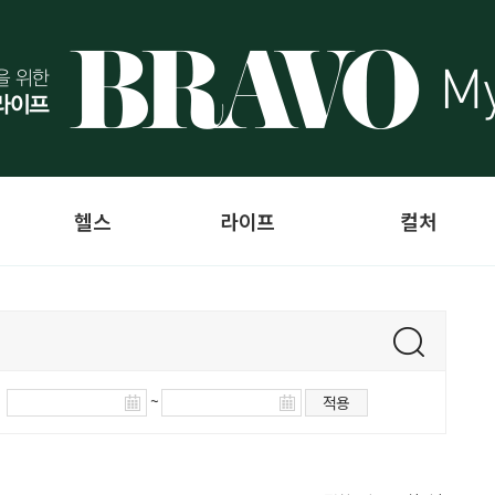
헬스
라이프
컬처
~
적용