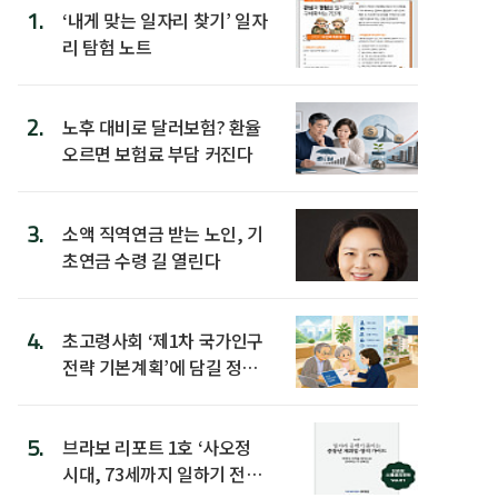
1.
‘내게 맞는 일자리 찾기’ 일자
리 탐험 노트
2.
노후 대비로 달러보험? 환율
오르면 보험료 부담 커진다
3.
소액 직역연금 받는 노인, 기
초연금 수령 길 열린다
4.
초고령사회 ‘제1차 국가인구
전략 기본계획’에 담길 정책
은
5.
브라보 리포트 1호 ‘사오정
시대, 73세까지 일하기 전략’