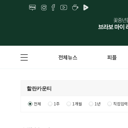
전체뉴스
피플
전체
1주
1개월
1년
직접입력