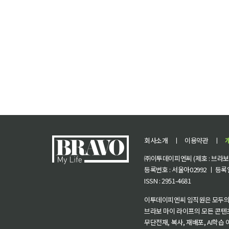
회사소개
ㅣ
이용약관
ㅣ
㈜이투데이피엔씨 (제호 : 브라보 마
등록번호 : 서울아02992 ㅣ 등록일자
ISSN : 2951-4681
이투데이피엔씨 임직원은 모두의
브라보 마이 라이프의 모든 콘텐
무단전재, 복사, 재배포, AI학습