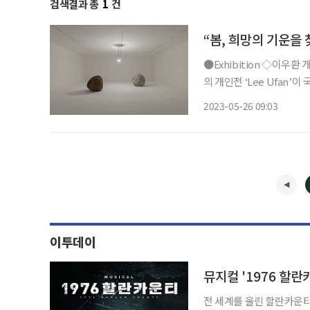
검색결과 총
1
건
“봄, 희망의 기운을
●Exhibition ◇이우환 개인전 ‘Lee Ufan’ 일정 5월 28일까지 장소 국제갤러리 이우환 작가
의 개인전 ‘Lee Ufan’
산시립미술관 ‘이우환 공간’
2023-05-26 09:03
이투데이
뮤지컬 '1976 할란
전 세계를 울린 할란카운티 