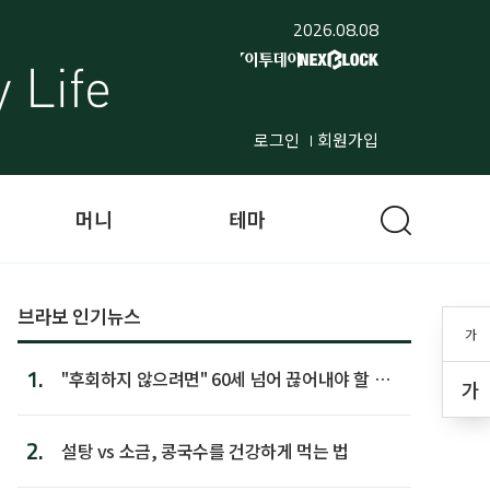
2026.08.08
로그인
회원가입
머니
테마
브라보 인기뉴스
가
1.
"후회하지 않으려면" 60세 넘어 끊어내야 할 사
가
람 1위
2.
설탕 vs 소금, 콩국수를 건강하게 먹는 법