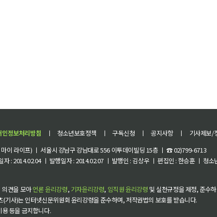
개인정보처리방침
ㅣ
청소년보호정책
ㅣ
구독신청
ㅣ
공지사항
ㅣ
기사제보/
이 라이프) ㅣ 서울시 강남구 강남대로 556 이투데이빌딩 15층 ㅣ ☎ 02)799-6713
 : 2014.02.04 ㅣ 발행일자 : 2014.02.07 ㅣ 발행인 : 김상우 ㅣ 편집인 : 한승훈 ㅣ
 의견을 모아
언론 윤리강령
,
기자윤리강령
,
임직원 윤리강령
및 실천규정을 제정, 준수하
츠(기사)는 인터넷신문위원회 윤리강령을 준수하며, 저작권법의 보호를 받습니다.
 이용 등을 금지합니다.