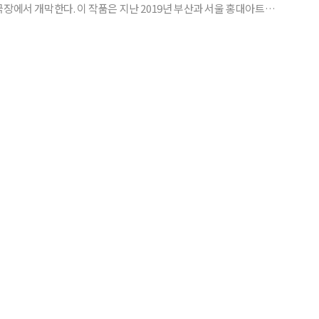
 지난 2019년 부산과 서울 홍대아트센
는 건 2년 만이다. ‘1976 할란카운티’는 미국 노동
란카운티 탄광촌의 실화를 바탕으로 한 창작뮤