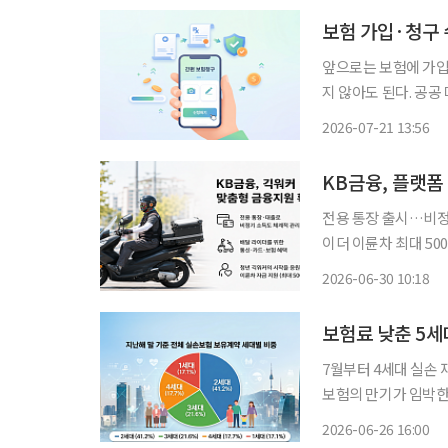
보험 가입·청구
앞으로는 보험에 가
지 않아도 된다. 공
의가 대폭 향상될 전망이다. 21일 생명보험협회와 손해보험협회, 한
2026-07-21 13:56
계증명서를 공공 마이
지원한다
KB금융, 플랫
전용 통장 출시…비정
이더 이륜차 최대 500만원 지원 KB금융이 플랫폼 종사자를
마련한다. 은행·카드
2026-06-30 10:18
보험료 낮춘 5세
7월부터 4세대 실손 재
보험의 만기가 임박한
부가 관건이 될 것으로 예상된다. 26일 보험업계에 따르면 4
2026-06-26 16:00
도래한다. 4세대 실손