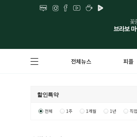
전체뉴스
피플
전체
1주
1개월
1년
직