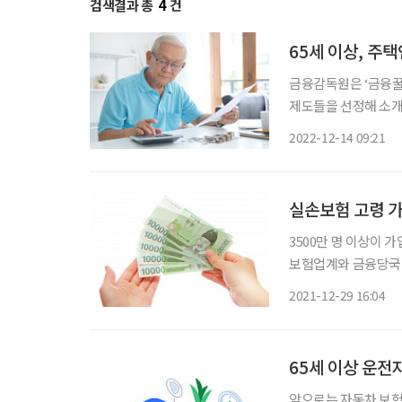
검색결과 총
4
건
65세 이상, 주
금융감독원은 ‘금융꿀
제도들을 선정해 소개
을 안내하기 위함이다. 
2022-12-14 09:21
안전교육 이수하면 자
실손보험 고령 가
3500만 명 이상이
보험업계와 금융당국의 
자들의 체감 인상률은 훨씬 더 높을 것으
2021-12-29 16:04
판매된 1·2세대 실
65세 이상 운전
앞으로는 자동차 보험료를 클릭 한 번으