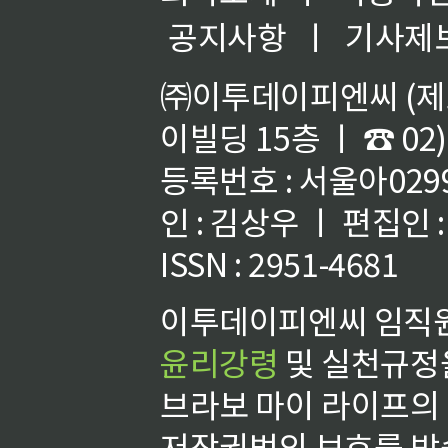
공지사항
ㅣ
기사제
㈜이투데이피엔씨 (제호
이빌딩 15층 ㅣ ☎ 02)
등록번호 : 서울아02992
인 : 김상우 ㅣ 편집인
ISSN : 2951-4681
이투데이피엔씨 임직원
윤리강령
및 실천규정을
브라보 마이 라이프의
저작권법의 보호를 받