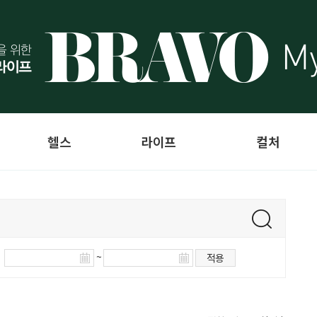
헬스
라이프
컬처
~
적용