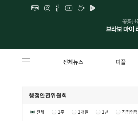
전체뉴스
피플
전체
1주
1개월
1년
직접입력