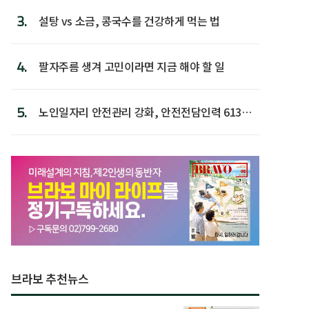
3.
설탕 vs 소금, 콩국수를 건강하게 먹는 법
4.
팔자주름 생겨 고민이라면 지금 해야 할 일
5.
노인일자리 안전관리 강화, 안전전담인력 613명
첫 배치
브라보 추천뉴스