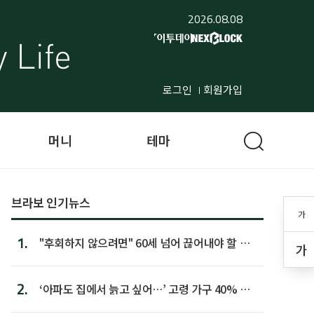
2026.08.08
로그인
회원가입
머니
테마
브라보 인기뉴스
가
1.
"후회하지 않으려면" 60세 넘어 끊어내야 할 사
가
람 1위
2.
‘아파도 집에서 늙고 싶어…’ 고령 가구 40% 노
후 주택이라 어...