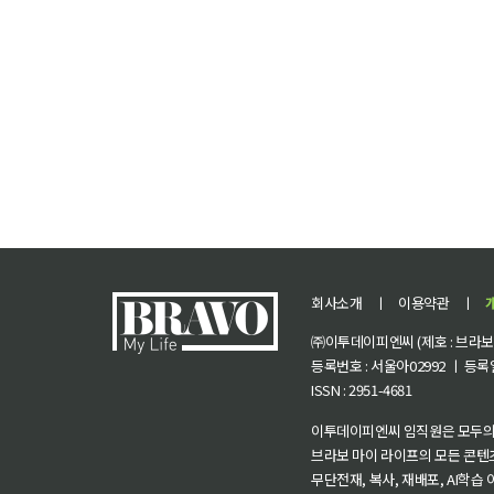
회사소개
ㅣ
이용약관
ㅣ
㈜이투데이피엔씨 (제호 : 브라보 마
등록번호 : 서울아02992 ㅣ 등록일자
ISSN : 2951-4681
이투데이피엔씨 임직원은 모두의
브라보 마이 라이프의 모든 콘텐
무단전재, 복사, 재배포, AI학습