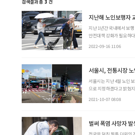
검색결과 총
3
건
지난해 노인보행자 교
지난 1년간 국내에서 보행
안전대책 강화가 필요하다는
원이 경찰청으로부터 제출받
2022-09-16 11:06
자료에 따르면 지난해 발생
서울시, 전통시장 
서울시는 지난 4월 노인 
으로 지정하겠다고 밝혔지
다. 서울시가 첫 대상지로 선정한 전통시장은 사고가 가장 빈번했던 성북구 장위시장, 동대문
2021-10-07 08:08
구 청량리 청과물 시장, 도
벌써 폭염 사망자 발
전국을 덮친 찜통 더위의 