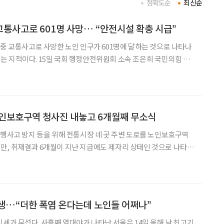
정확도순
최신순
통사고로 601명 사망… “안전시설 확충 시급”
 중 교통사고로 사망한 노인 인구가 601명에 달하는 것으로 나타나
 지적이다. 15일 국회 행정안전위원회 소속 조은희 국민의힘 의
은 ‘2021년 시도경찰청별 전체 교통사고, 노인보행자 교통사고’
한 65세 이상 노인보행자 교통사고는 9893건으로
노인보호구역 청사진 내놓고 6개월째 무소식
보행사고 방지 등을 위해 전통시장 네 곳 주변 도로를 노인보호구역
만, 취재결과 6개월이 지난 지금에도 제자리 상태인 것으로 나타났
봉구 도깨비 시장, 동작구 성대시장 등 총 네 곳이다. ‘물
생…“더한 폭염 온다는데 노인들 어쩌나”
기세가 무섭다. 사흘째 열대야가 나타난 서울은 14일 올해 낮 최고기