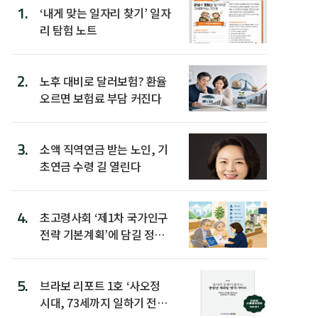
1.
‘내게 맞는 일자리 찾기’ 일자
리 탐험 노트
2.
노후 대비로 달러보험? 환율
오르면 보험료 부담 커진다
3.
소액 직역연금 받는 노인, 기
초연금 수령 길 열린다
4.
초고령사회 ‘제1차 국가인구
전략 기본계획’에 담길 정책
은
5.
브라보 리포트 1호 ‘사오정
시대, 73세까지 일하기 전략’