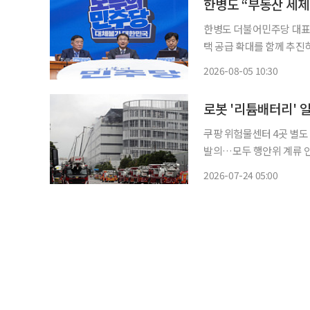
한병도 “부동산 세제
한병도 더불어민주당 대표
택 공급 확대를 함께 추진하겠다고 밝혔다. 한 직무대행
서 “이번 부동산 세제 개
2026-08-05 10:30
자를 보호하고 왜곡된 과
쿠팡 위험물센터 4곳 별도
발의…모두 행안위 계류 인천 쿠팡 물류센터 화재를 계기로 현행법상 위험물로 분류되지 않
는 리튬이온배터리의 안전
2026-07-24 05:00
터리는 위험물 관리 대상
물류센