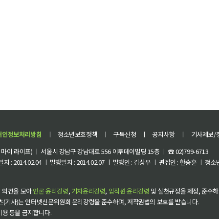
개인정보처리방침
ㅣ
청소년보호정책
ㅣ
구독신청
ㅣ
공지사항
ㅣ
기사제보/
이 라이프) ㅣ 서울시 강남구 강남대로 556 이투데이빌딩 15층 ㅣ ☎ 02)799-6713
 : 2014.02.04 ㅣ 발행일자 : 2014.02.07 ㅣ 발행인 : 김상우 ㅣ 편집인 : 한승훈 ㅣ
 의견을 모아
언론 윤리강령
,
기자윤리강령
,
임직원 윤리강령
및 실천규정을 제정, 준수하
츠(기사)는 인터넷신문위원회 윤리강령을 준수하며, 저작권법의 보호를 받습니다.
 이용 등을 금지합니다.