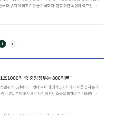
올해 대구 지역 최고 기온을 기록했다. 한층 더한 폭염이 예고된 가
한 대책이 필요하다는 지적이 나온다. 지난 14일 기상청에
33.5도로 올라 올들어 가장 더웠다. 이
1
◀
▶
1조1000억 중 중앙정부는 800억뿐"
전환된 지 6년째다. 그런데 추미애 경기도지사가 꺼내든 숫자는 이
해 밝힌 내용에 따
도 성장을 위해 재정개편이 시급하다"며 소방공무원 국가직 전환 이
후 인건비 부담이 경기도에 편중된 구조를 지적했다. 추 지사는 소방공무원이 국가직으로 전