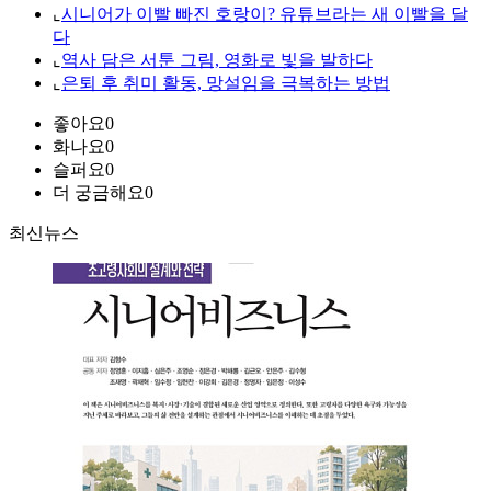
⌞
시니어가 이빨 빠진 호랑이? 유튜브라는 새 이빨을 달
다
⌞
역사 담은 서툰 그림, 영화로 빛을 발하다
⌞
은퇴 후 취미 활동, 망설임을 극복하는 방법
좋아요
0
화나요
0
슬퍼요
0
더 궁금해요
0
최신뉴스