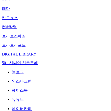
테마
카드뉴스
컷&칼럼
브라보스페셜
브라보리포트
DIGITAL LIBRARY
50+ 시니어 신춘문예
블로그
인스타그램
페이스북
유튜브
네이버카페