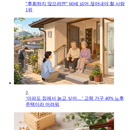
"후회하지 않으려면" 60세 넘어 끊어내야 할 사람
1위
2.
‘아파도 집에서 늙고 싶어…’ 고령 가구 40% 노후
주택이라 어려워