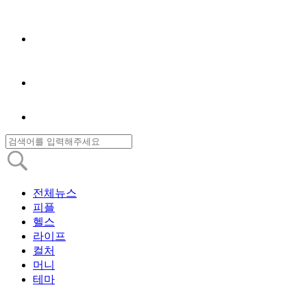
전체뉴스
피플
헬스
라이프
컬처
머니
테마