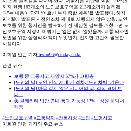
시 좁은 골목길을 다녀야 한다. 서울시는 지난달 30일 “2025년
까지 현행 163개소의 노인보호구역을 213개소까지 늘리겠
다”는 내용이 담긴 ‘어르신 복지 종합 계획’을 발표했다. 하지
만 4월에 발표된 지정안조차 제대로 시행되지 않은 상황. 노인
보호를 위한 청사진을 발표하기 전 세심한 검토를 거쳤다면 노
인보호구역 지정이 미뤄지는 일은 없지 않았을까. 교통 약자인
노인을 위한 실질적 대책이 무엇인지, 진지한 고민이 필요한
시점이다.
이희원 인턴 기자
lhwon96@etoday.co.kr
관련 뉴스
보행 중 교통사고 사망자 57%가 고령층
[노인의 날] 노인 인식 세대 간 격차, ‘노인차별’ 키운다
[노인의 날] 마음 같지 않은 시니어의 삶, 직접 겪어 보
니....
美 클래리티 법안 연내 통과 가능성 13%…상원 문턱서
제동
#노인보호구역
#교통약자
#전통시장
#노인
#보행사고
이희원 인턴 기자의 주요 뉴스