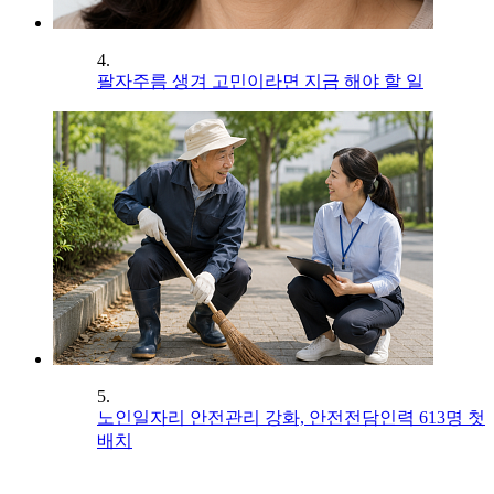
4.
팔자주름 생겨 고민이라면 지금 해야 할 일
5.
노인일자리 안전관리 강화, 안전전담인력 613명 첫
배치