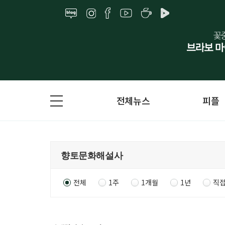
전체뉴스
피플
전체
1주
1개월
1년
직