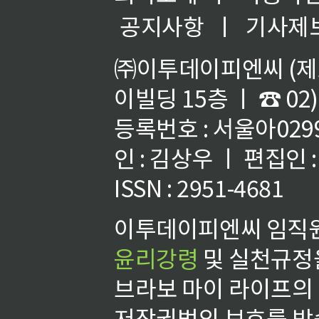
공지사항
ㅣ
기사제
㈜이투데이피엔씨 (제호
이빌딩 15층 ㅣ ☎ 02)
등록번호 : 서울아02992
인 : 김상우 ㅣ 편집인
ISSN : 2951-4681
이투데이피엔씨 임직원
윤리강령
및 실천규정을
브라보 마이 라이프의
저작권법의 보호를 받