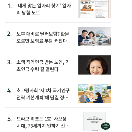
1.
‘내게 맞는 일자리 찾기’ 일자
리 탐험 노트
2.
노후 대비로 달러보험? 환율
오르면 보험료 부담 커진다
3.
소액 직역연금 받는 노인, 기
초연금 수령 길 열린다
4.
초고령사회 ‘제1차 국가인구
전략 기본계획’에 담길 정책
은
5.
브라보 리포트 1호 ‘사오정
시대, 73세까지 일하기 전략’