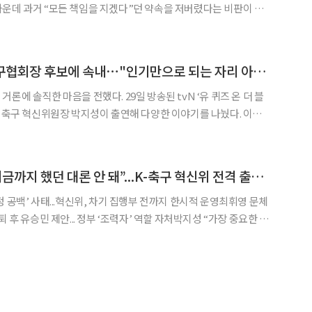
운데 과거 “모든 책임을 지겠다”던 약속을 저버렸다는 비판이 나
석을 두고 “무책임하고 비겁하다”고 비판했다. 그는 “그런 과정과 절차의 위반에 따라
'유퀴즈' 박지성, 축구협회장 후보에 속내⋯"인기만으로 되는 자리 아냐"
을 전했다. 29일 방송된 tvN ‘유 퀴즈 온 더 블
 축구 혁신위원장 박지성이 출연해 다양한 이야기를 나눴다. 이날
들다. 회의도 힘들고 브리핑도 힘들고 잘해야 한다는 압박감도 있
축구를 살려달라고 하는데 내가 살릴 수 있을까 고민
박지성 “한국 축구 지금까지 했던 대론 안 돼”...K-축구 혁신위 전격 출범[현장]
 공백’ 사태...혁신위, 차기 집행부 전까지 한시적 운영최휘영 문체
퇴 후 유승민 제안... 정부 ‘조력자’ 역할 자처박지성 “가장 중요한 것
축구’ 새 판 짠다 “이번 월드컵을 통해 지금까지 해왔
 벽에 부딪혔습니다. 국민이 지켜보고