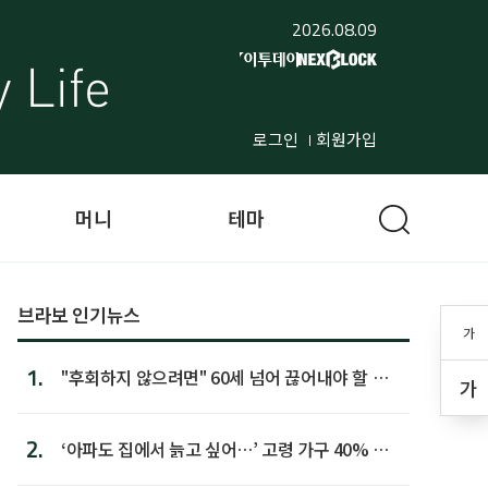
2026.08.09
로그인
회원가입
머니
테마
브라보 인기뉴스
가
1.
"후회하지 않으려면" 60세 넘어 끊어내야 할 사
가
람 1위
2.
‘아파도 집에서 늙고 싶어…’ 고령 가구 40% 노
후 주택이라 어...