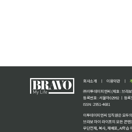
회사소개
ㅣ
이용약관
ㅣ
㈜이투데이피엔씨 (제호 : 브라보 마
등록번호 : 서울아02992 ㅣ 등록일자
ISSN : 2951-4681
이투데이피엔씨 임직원은 모두의
브라보 마이 라이프의 모든 콘텐
무단전재, 복사, 재배포, AI학습