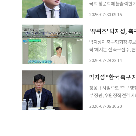
국회 청문회에 불출석한 가
왔다. 박문성 축구해설위원은 이날 MBC 라디오 ‘김종배의 시선집중’에서 이 전 이사의 불출
2026-07-30 09:15
박지성이 축구협회장 후보 거론에 솔직한 마음
럭’에서는 전 축구선수, 현
박지성은 “여러 가지로 힘
2026-07-29 22:14
다”라며 “사람들이 한국 
정몽규 사임으로 ‘축구 행정
부 장관, 위원장직 전격 사
은 실천과 반영”, 축구인·체육인 중심 ‘K-
2026-07-06 16:20
던 대로 해서는 안 된다는