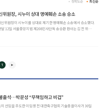
정확도순
최신순
신위원장, 시누이 상대 명예훼손 소송 승소
혁신위원장이 시누이를 상대로 제기한 명예훼손 소송에서 승소했다.
난달 12일 서울중앙지법 제208민사단독 송승환 판사는 김 전 위원
월 시누이 A씨(피고)를 상대로 낸 손해배상 청구 소송에서 승소로 판결
 위원장에게 1500만 원과 이에 대한 지연이자를
1
◀
▶
 불출석…박문성 “무책임하고 비겁”
독의 선임을 주도한 이임생 전 대한축구협회 기술총괄이사가 30일