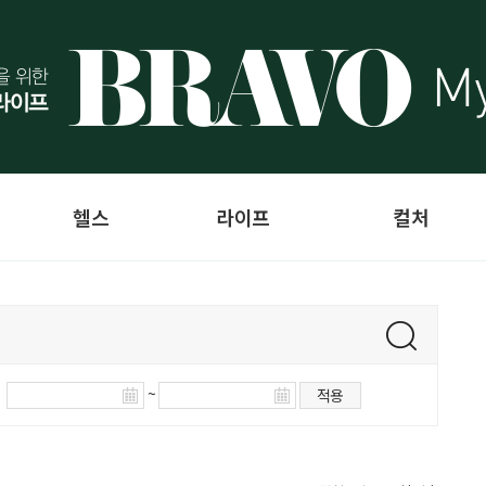
헬스
라이프
컬처
~
적용