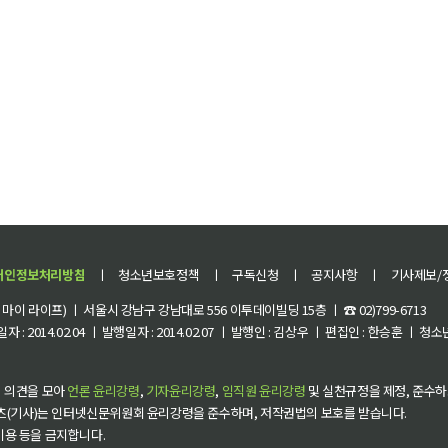
개인정보처리방침
ㅣ
청소년보호정책
ㅣ
구독신청
ㅣ
공지사항
ㅣ
기사제보/
이 라이프) ㅣ 서울시 강남구 강남대로 556 이투데이빌딩 15층 ㅣ ☎ 02)799-6713
 : 2014.02.04 ㅣ 발행일자 : 2014.02.07 ㅣ 발행인 : 김상우 ㅣ 편집인 : 한승훈 ㅣ
 의견을 모아
언론 윤리강령
,
기자윤리강령
,
임직원 윤리강령
및 실천규정을 제정, 준수하
츠(기사)는 인터넷신문위원회 윤리강령을 준수하며, 저작권법의 보호를 받습니다.
 이용 등을 금지합니다.