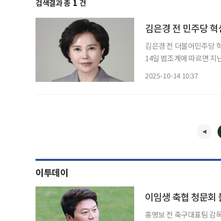
검색결과 총
1
건
김은경 전 민주당 혁
김은경 전 더불어민주당 
14일 법조계에 따르면 지
장(원고)이 2023년 12
2025-10-14 10:37
했다. 법원은 A씨가 김 전
이투데이
이임생 축협 청문회
홍명보 전 축구대표팀 감