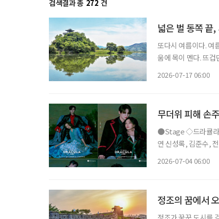
검색결과 총
272
건
넓은 벌 동쪽 끝,
또다시 여름이다. 여름
움에 목이 멘다. 뜨겁
지 못하던 뜨겁던 날
2026-07-17 06:00
여름을 
무더위 피해 손주
●Stage ◇드라큘라 일정 7월 10일 ~ 10월 18일 장소 LG아트센터 서울 연출 데이빗 스완 출
연 신성록, 김준수, 전
사랑받아온 대표 흥행 
2026-07-04 06:00
넘는 세월 동안 단 한
정조의 꿈에서 오
정조가 꿈꾼 도시를 