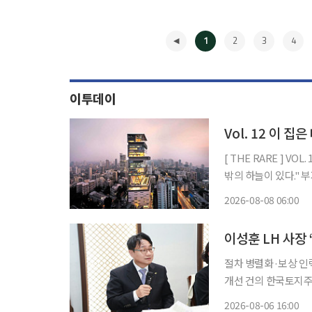
1
2
3
4
이투데이
Vol. 12 이 
[ THE RARE ] VOL. 12 이 집은 대체 얼마일까:슈퍼리치들의 주거지 "천외천(天外天
밖의
2026-08-08 06:00
◀
이성훈 LH 사장
절차 병렬화·보상 인
개선 건의 한국토지주택공사(LH)가 주택 공급 속도를 높이기 위해 보상 절차를 대폭 단축한
다. 사업 절차를 병
2026-08-06 16:00