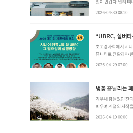
일이 반갑다. 멀리 떠
는 나들이 장소가 적지
2026-04-30 08:10
발걸음을 옮겨보는 건
“UBRC, 실버
초고령사회에서 시니어 
뮤니티로 전환돼야 한
UBRC(Universit
2026-04-29 07:00
발전시키기 위해서는 
벚꽃 흩날리는 
겨우내 잠들었던 잔디
피우며 계절의 시작을
골프장으로 향하게 된다
2026-04-19 06:00