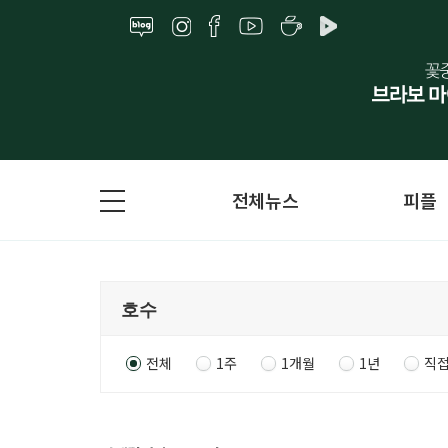
전체뉴스
피플
전체
1주
1개월
1년
직