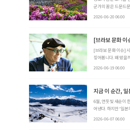
군가의 꿈은 드문드문
히 굳건하다. 그 안
2026-06-20 06:00
[브라보 문화 이
[브라보 문화 이슈] 
짚어봅니다. 왜 떴을까? 만화가 허영만 화백(79)은 지난 17일 낙상사고로 인한 건강 악화로
활동 중단을 선언했다.
2026-06-19 06:00
만의 백반기행(이하 ‘
지금 이 순간, 
6월, 연둣빛 새순이
어낸다. 하지만 ‘일
기다리고 있다. 해발 3000m급 고봉들이 병풍처럼 이어진 일본의 ‘다테야마 구로베 알펜루
2026-06-07 06:00
트’. 일 년 중 절반 