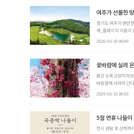
여주가 선물한 땅
경기도 여주의 완만한
계, 플레이의 리듬이 유기적으
2011년 유서 깊은 여주 땅에 18홀 골프
2026-05-25 06:00
의 회원제 골프장이었
꽃바람에 실려 온
봄은 도둑고양이마냥 
바람결에 사라져 간다.
한다. 바야흐로 꽃철이다. 굳이 멀리 떠나지 않아도 된다. 읽을거리 하나쯤 담
2026-05-16 06:00
한 병, 교통카드 한 
5월 연휴 나들이
전시 관람 후 산책까지, 가족과 함께