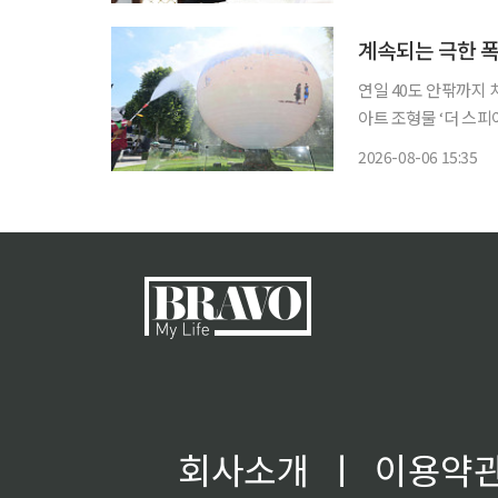
계속되는 극한 폭
연일 40도 안팎까지
아트 조형물 ‘더 스피
7일 절정에 이른 뒤 
2026-08-06 15:35
안팎까지 오르고, 다
회사소개
ㅣ
이용약