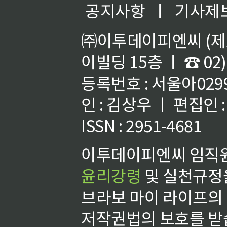
공지사항
ㅣ
기사제
㈜이투데이피엔씨 (제호
이빌딩 15층 ㅣ ☎ 02)
등록번호 : 서울아02992
인 : 김상우 ㅣ 편집인
ISSN : 2951-4681
이투데이피엔씨 임직원
윤리강령
및 실천규정을
브라보 마이 라이프의
저작권법의 보호를 받