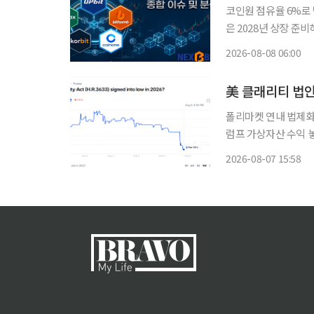
코인원 점유율 6%로 
은 2028년 상장 준비해
요 가상자산거래소 경쟁
2026-08-08 06:00
업, 실명계좌 제휴 안
美 클래리티 법안
폴리마켓 연내 법제화
럼프 가상자산 수익 
이블코인 제도화 흐름은 지속 미국 가상자산 시장구조를 규율할 클래리
2026-08-07 15:58
의 연내 통과 가능성이