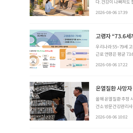
다. 건강이 나빠져도
정책은 시설 입소와 
2026-08-06 17:39
퇴원 후 임시 거처,
고령자 “73.6
우리나라 55~79세 
근로 연령은 평균 73
53세였다. 주된 일
2026-08-06 17:22
온열질환 사망자 
올해 온열질환 추정 사
건소 방문건강관리사업 통해 폭염 
자 절반 이상이 80
2026-08-06 10:02