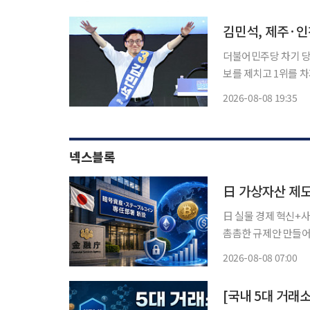
를 맞힌 2등은 84명으
김민석, 제주·인
더불어민주당 차기 당
보를 제치고 1위를 차지했다. 민주당 중앙당 선거관리위원회는 8일
를 마친 뒤 권리당원 투표 결과를 공개했다. 김
2026-08-08 19:35
(42.08%)를 5.67
넥스블록
日 실물 경제 혁신+
촘촘한 규제안 만들어
지수 “사업 확장 기회 준비 전략 필요” 오랜 기간 
2026-08-08 07:00
장이 스테이블코인의 
[국내 5대 거래