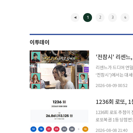
1
2
3
4
이투데이
리센느가 드디어 연말 무대에 오를 수 있게
‘전참시’)에서는 대
이날 원이는 “‘Pret
2026-08-09 00:52
동을 마무리한 소감을 
◀
1236회 로또, 
1236회 로또 추첨이 진행된 가운
로또복권 1등 당첨번호는 ‘2, 
모두 맞힌 1등은 총 11명으로 
2026-08-08 21:40