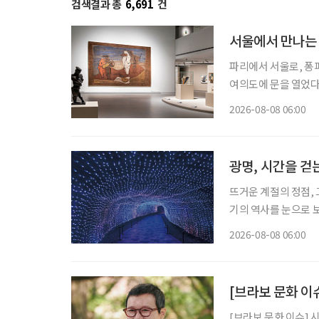
검색결과 총
6,691
건
서울에서 만나는 
파리에서 서울로, 퐁
여의도에 문을 열었다
미술을 이끈 거장들의
2026-08-08 06:00
관이 대대적인 보수공
에
광명, 시간을 걷
뜨거운 계절의 정점, 
기의 역사를 눈으로 보
광명시다. 요즘 여가 활동이나 휴식의 트렌드가 세대별로 달라졌다. 그저 어딘가로 떠난다는
2026-08-08 06:00
식의 여행보다는 자신
[브라보 문화 이
[브라보 문화 이슈] 