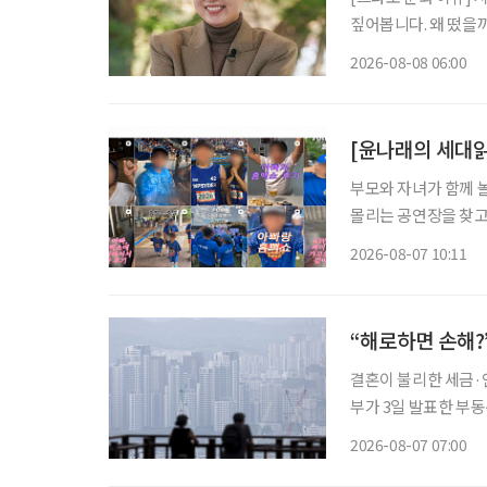
짚어봅니다. 왜 떴을까? 유방암 투병을 겪고 지난해 방송에 복귀한 개그우먼 박미선이 더욱
단단해진 모습으로 대
2026-08-08 06:00
널에 출연한 그는 방
부모와 자녀가 함께 
몰리는 공연장을 찾고
을 돌린다. 세대의 취향이 완전히 같아진 것은 아니지만 무엇이 젊은 취향이고 무엇이 나이 든
2026-08-07 10:11
사람의 취향인지 가르
“해로하면 손해?
결혼이 불리한 세금·연
부가 3일 발표한 부
맞추면서, 각각 집 
2026-08-07 07:00