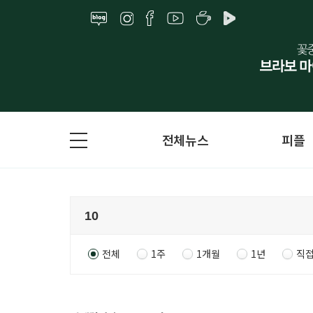
전체뉴스
피플
전체
1주
1개월
1년
직