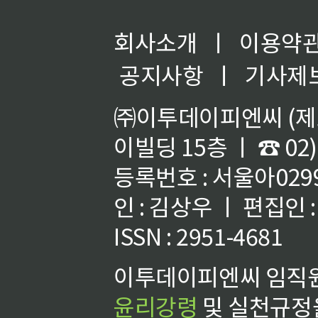
회사소개
ㅣ
이용약
공지사항
ㅣ
기사제
㈜이투데이피엔씨 (제호
이빌딩 15층 ㅣ ☎ 02)
등록번호 : 서울아02992
인 : 김상우 ㅣ 편집인
ISSN : 2951-4681
이투데이피엔씨 임직원
윤리강령
및 실천규정을