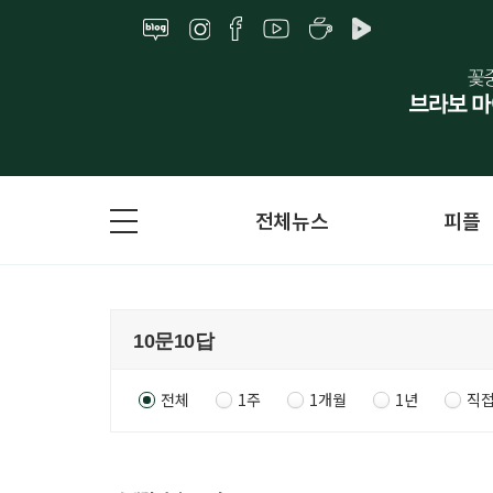
전체뉴스
피플
전체
1주
1개월
1년
직