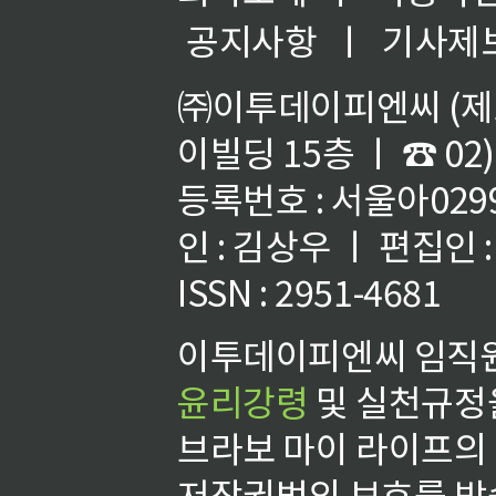
공지사항
ㅣ
기사제
㈜이투데이피엔씨 (제호
이빌딩 15층 ㅣ ☎ 02)
등록번호 : 서울아02992
인 : 김상우 ㅣ 편집인
ISSN : 2951-4681
이투데이피엔씨 임직원
윤리강령
및 실천규정을
브라보 마이 라이프의
저작권법의 보호를 받