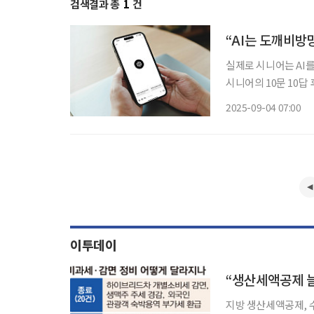
검색결과 총
1
건
“AI는 도깨비방망
실제로 시니어는 AI를
시니어의 10문 10답
이 숨어 있다. Talk with I정남진 CBS 라디오 PD를 거쳐 CBS 자회사이자 인터넷 멀티미디
2025-09-04 07:00
어 회사인 CBSi 대
이투데이
지방 생산세액공제, 수도권 1.