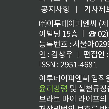
공지사항
ㅣ
기사제
㈜이투데이피엔씨 (제호
이빌딩 15층 ㅣ ☎ 02)
등록번호 : 서울아02992
인 : 김상우 ㅣ 편집인
ISSN : 2951-4681
이투데이피엔씨 임직원
윤리강령
및 실천규정을
브라보 마이 라이프의
저작권법의 보호를 받