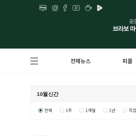
전체뉴스
피플
전체
1주
1개월
1년
직