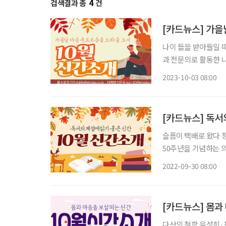
검색결과 총
4
건
[카드뉴스] 가을
나이 듦을 받아들일 
과 전문의로 활동한 
노년을 맞이하는 방법을 대화 형식
2023-10-03 08:00
세기북스 테슬라, 스
[카드뉴스] 독서
슬픔이 택배로 왔다 정호승·창비 대한민국 대표 서정시인 
50주년을 기념하는 의
생을 살아가는 방법으로 ‘비움’을 제시한다.
2022-09-30 08:00
과나무 신아연 작가
[카드뉴스] 몸과
다산의 철학 윤성희·