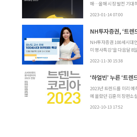
해…올해 시장 발전 기대하
NFT 유틸리티ㆍ규제 명확성 등 바이낸스 리서치가 지난 11일(현지시각) 
2023-01-14 07:00
2023년 테마’라는 제목
NH투자증권, ‘트렌드
NH투자증권 100세시대
미 명사특강’을 다음달 8
밝혔다. 100세시대연구소는 지난 1월에 진행한 ‘트렌드 코리아 2022’에 이어 2023년 트렌드
2022-11-30 15:38
를 미리 알아본다. 이번 명
‘하얼빈’ 누른 ‘트렌
2023년 트렌드를 미리 예
에 올랐던 김훈의 장편소설
차지했다. 13일 교보문고는 ‘트렌드코리아 2023’이 “내년을 준비하려는 독자들로 인해 관심
2022-10-13 17:52
을 끌었다”면서 “미래에 