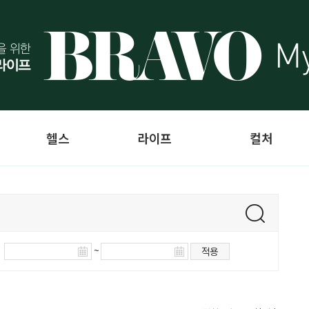
헬스
라이프
컬처
~
적용