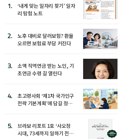
1.
‘내게 맞는 일자리 찾기’ 일자
리 탐험 노트
2.
노후 대비로 달러보험? 환율
오르면 보험료 부담 커진다
3.
소액 직역연금 받는 노인, 기
초연금 수령 길 열린다
4.
초고령사회 ‘제1차 국가인구
전략 기본계획’에 담길 정책
은
5.
브라보 리포트 1호 ‘사오정
시대, 73세까지 일하기 전략’