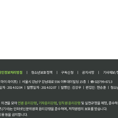
개인정보처리방침
ㅣ
청소년보호정책
ㅣ
구독신청
ㅣ
공지사항
ㅣ
기사제보/
이 라이프) ㅣ 서울시 강남구 강남대로 556 이투데이빌딩 15층 ㅣ ☎ 02)799-6713
 : 2014.02.04 ㅣ 발행일자 : 2014.02.07 ㅣ 발행인 : 김상우 ㅣ 편집인 : 한승훈 ㅣ
 의견을 모아
언론 윤리강령
,
기자윤리강령
,
임직원 윤리강령
및 실천규정을 제정, 준수하
츠(기사)는 인터넷신문위원회 윤리강령을 준수하며, 저작권법의 보호를 받습니다.
 이용 등을 금지합니다.