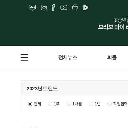
전체뉴스
피플
전체
1주
1개월
1년
직접입력