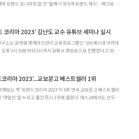
며 트랜드 모니터링 할 것”올해 시장 6개 트랜드 제시…매크로ㆍ
‘2022년 리뷰와
의 보고서를 공개했다. 보고서는 “지난해는 경종을
 코리아 2023’ 김난도 교수 유튜브 세미나 실시
연구소는 공개형 생애자산관리 교육프로그램인 ‘100세시대 아카데
일 오후 3시 30분부터 5시까지 유튜브 생방송으로 진행한다고 30일
사특강에서는 ‘트렌드 코리아 2023’의 대표 저
드코리아 2023’...교보문고 베스트셀러 1위
측해보는 책 ‘트렌드코리아 2023’이 9주 연속 교보문고 베스트셀러
 ‘하얼빈’을 누르고 출간 즉시 1위에 올랐다. 예스24에서도 선두를
대한 준비는 성별에 영향이 없어 구매독자가 엇비슷