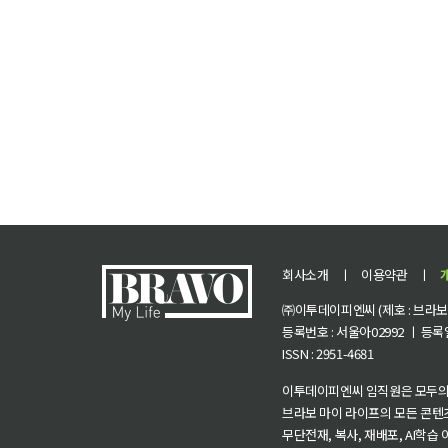
회사소개
ㅣ
이용약관
ㅣ
㈜이투데이피엔씨 (제호 : 브라보 마
등록번호 : 서울아02992 ㅣ 등록일자
ISSN : 2951-4681
이투데이피엔씨 임직원은 모두의
브라보 마이 라이프의 모든 콘텐
무단전재, 복사, 재배포, AI학습