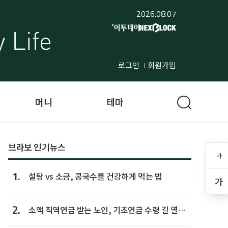
2026.08.07
로그인
회원가입
머니
테마
브라보 인기뉴스
가
1.
설탕 vs 소금, 콩국수를 건강하게 먹는 법
가
2.
소액 직역연금 받는 노인, 기초연금 수령 길 열린
다