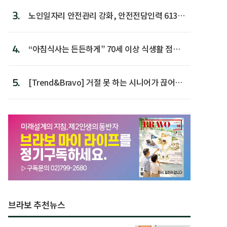
3.
노인일자리 안전관리 강화, 안전전담인력 613명
첫 배치
4.
“아침식사는 든든하게” 70세 이상 식생활 점수
가장 높아
5.
[Trend&Bravo] 거절 못 하는 시니어가 끊어야
할 행동 5
브라보 추천뉴스