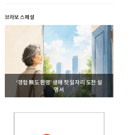
발간
브라보 스페셜
‘경험 無도 환영’ 생애 첫 일자리 도전 설
명서