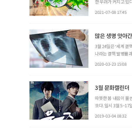
한 우려가 커지고 있다
6일 기준 60%가 넘
2021-07-08 17:45
엘에서 신규 확진자의
많은 생명 앗아간
3월 24일은 ‘세계 결핵
나라는 결핵 발병률과 
결핵 발생률이 높은 
2020-03-23 15:08
한다. 최근 질병관리본
3월 문화캘린더
따뜻한 봄 내음이 물씬 풍기는
쏘다. 일시 3월 5~17일 장소 예술의전당 CJ토월극장 출연 박영수, 신상언, 김도빈 등 
술단의 대표작 ‘윤동주
2019-03-04 08:32
온다. 시인 윤동주의