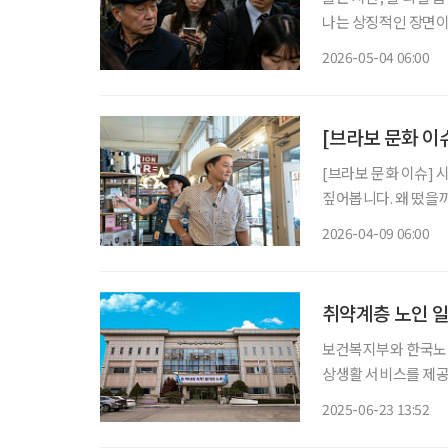
나는 상징적인 장면이
위기에 따른 교통 수요
2026-05-04 06:00
[브라보 문화 이슈
[브라보 문화 이슈] 
짚어봅니다. 왜 떴을까? “은퇴 후 미국 텍사스에서 살고 싶다.” 배우 이서진의 이 한마디가 화
제를 모았다. 넷플릭
2026-04-09 06:00
을 드러냈다. 낯선 
취약계층 노인 일
보건복지부와 한국노
상생활 서비스를 제공
종 선정했다고 23일 밝혔다. ‘공동체사업단 인프라 지원사업’은 식사·
2025-06-23 13:52
활에서 필요한 서비스