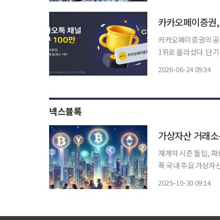
미국·이란 전쟁이 한창이
카카오페이증권, 
카카오페이증권의 공식
1위로 올라섰다. 단
평가다. 24일 카카오페이증권에 따르면 카카오톡 채널 친구 수는 지난 22일 기준 100만명을
2026-06-24 09:34
넘어서며 국내 증권사 
넥스블록
가상자산 거래소-
재계약 시즌 돌입, 파
폭 국내 주요 가상자산 거래소들이 잇따라 은행과 실명확인계정 계약에 나서고 있다. 2021년
특정금융정보법(특금법
2025-10-30 09:14
업계에서는 파트너십 