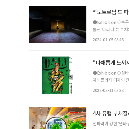
역
“‘노트르담 드 파
●Exhibition ◇수구다라니, 아주 오래된 비밀의 부적 일정 1월 28일까지 장소 국립경주박
물관 ‘다라니’는 부처
데 ‘수구즉득다라니’라
2024-01-05 08:46
"다채롭게 느끼자
●Exhibition ◇살바도르 달리 : Imagination and Reality 일정 4월 3일까지 장소 동대문디
자인플라자 디자인 전
르 달리(1904~198
2022-03-11 08:23
화, 대형 설치작품, 
4차 유행 부채질
전파력이 강한 ‘델타