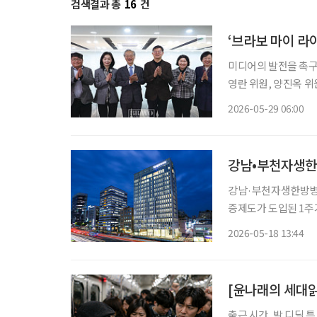
검색결과 총
16
건
‘브라보 마이 라
미디어의 발전을 촉구하
영란 위원, 양진옥 위
은 시니어 독자의 니
2026-05-29 06:00
2015년 창간 당시 
강남•부천자생한
강남·부천자생한방병원
증제도가 도입된 1주기
복지부 의료기관 인증
2026-05-18 13:44
으로 평가하기 위해 마
[윤나래의 세대읽
출근 시간, 발 디딜 