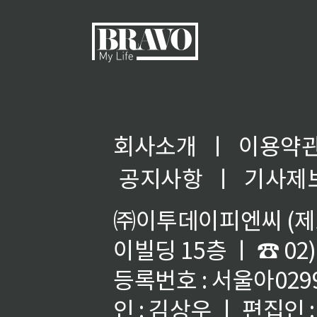
회사소개
ㅣ
이용약
공지사항
ㅣ
기사제
㈜이투데이피엔씨 (제호
이빌딩 15층 ㅣ ☎ 02)
등록번호 : 서울아02992
인 : 김상우 ㅣ 편집인