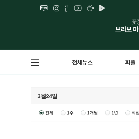
전체뉴스
피플
전체
1주
1개월
1년
직