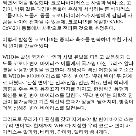
되면서 처음 발생했다. 코로나바이러스는 사람과 낙타, 소, 고
양이, 박쥐 같은 다양한 동물에 흔하게 서식하는 큰 바이러스
그룹이다. 드물게 동물 코로나바이러스가 사람에게 감염돼 사
람들 사이에 전파될 수 있는데, 코로나19를 유발한 SARS-
CoV-2가 동물에서 사람으로 전파된 것으로 추정된다.
이렇게 발생한 코로나19는 증식과 축소를 반복하며 수천 가지
의 변이를 만들어냈다.
WHO는 발생 국가에 낙인과 차별 유발을 피하고 발음하기 쉽
도록 코로나 변이 바이러스 이름에서 국가명 대신 그리스 알파
벳을 사용한 명칭을 권고한다. 전염성과 백신 저항성을 기준으
로 WHO는 변이바이러스를 ‘관심 변이’와 ‘우려 변이’ 두 단계
로 나눴다. ‘관심 변이’는 전파/전염, 진단, 치료, 면역 회피에
영향을 주는 특정 유전표지 인자를 가지고, 한정적인 유행과
확산을 보인 변이 바이러스를 말한다. ‘우려 변이’는 의학적 진
단이 불가능하고 기존 백신의 효과가 상당히 떨어지며, 병증이
더욱 심해진 변이 바이러스를 일컫는다.
그러므로 우리가 더 관심을 갖고 지켜봐야 할 변이 바이러스는
‘우려 변이’다. 현재까지 WHO가 지정한 우려 코로나 변이 바
이러스는 알파형, 베타형, 감마형, 델타형 총 4개다.