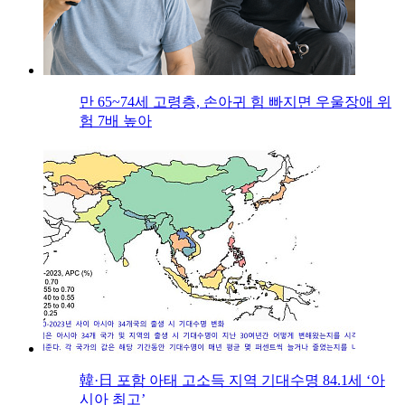
만 65~74세 고령층, 손아귀 힘 빠지면 우울장애 위
험 7배 높아
韓·日 포함 아태 고소득 지역 기대수명 84.1세 ‘아
시아 최고’