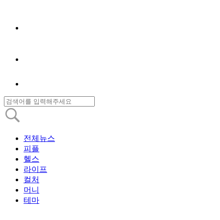
전체뉴스
피플
헬스
라이프
컬처
머니
테마