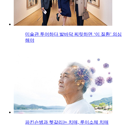
미술관 투어하다 발바닥 찌릿하면 ‘이 질환’ 의심
해야
파킨슨병과 헷갈리는 치매, 루이소체 치매