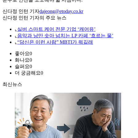
신다정 인턴 기자
dajeong@etoday.co.kr
신다정 인턴 기자의 주요 뉴스
⌞
실버 스마트 케어 전문 기업 ‘캐어유’
⌞
음악과 낭만 솟아 넘치는 LP 카페 ‘흐르는 물’
⌞
“당신은 이런 사람” MBTI가 뭐길래
좋아요
0
화나요
0
슬퍼요
0
더 궁금해요
0
최신뉴스