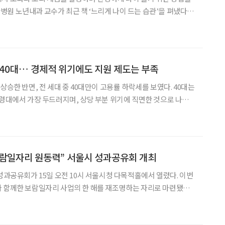
원 노년내과 교수가 최근 책 ‘느리게 나이 드는 습관’을 펴냈다.
4050 세대에게 일상생활 속에서 쉽게 실천할 수 있는 22가지 건강
강하게 나이 들고 활력 있는 노후를 맞이하기 위
 40대… 경제적 위기에도 지원 제도는 부족
상승한 반면, 전 세대 중 40대만이 고용률 하락세를 보였다. 40대는
연령대에서 가장 두드러지며, 상당 부분 위기에 직면한 것으로 나타
해, 서울시50플러스재단이 12월 발표한 ‘50+정책동향리포트’에는
40대를 위한 중장년 정책의 확장 필요성이 언급됐다. 보고서에 따르
 보람일자리 원동력” 서울시 성과공유회 개최
 성과공유회가 15일 오전 10시 서울시청 다목적홀에서 열렸다. 이번
 함께한 보람일자리 사업의 한 해를 재조명하는 자리로 마련됐다.
성을 지닌 중장년에게 지속적인 사회참여 기회를 확대하고 안정된
공헌형 일자리 사업이다. 2015년 442명으로 시작한