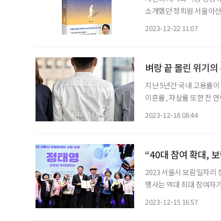
소개했던 정희원 서울아산병
앞으로의 30년을 준비하는 
2023-12-22 11:07
전략과 조언을 담았다. 건
벼랑 끝 몰린 위기의
지난 5년간 국내 고용률이 
이혼률, 자살률 또한 전 
났다. 이러한 현상에 주목
2023-12-18 08:44
“40대 참여 확대,
2023 서울시 보람일자리
행사는 역대 최대 참여자가
보람일자리는 연륜과 전문
2023-12-15 16:57
노후를 지원하기 위한 사회