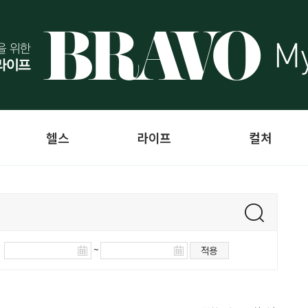
헬스
라이프
컬처
~
적용