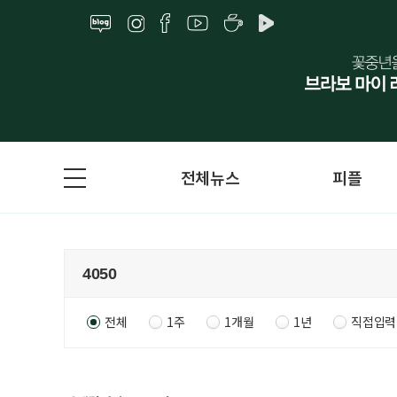
전체뉴스
피플
전체
1주
1개월
1년
직접입력