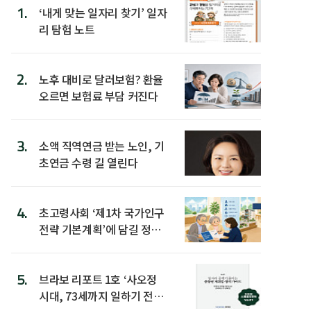
1.
‘내게 맞는 일자리 찾기’ 일자
리 탐험 노트
2.
노후 대비로 달러보험? 환율
오르면 보험료 부담 커진다
3.
소액 직역연금 받는 노인, 기
초연금 수령 길 열린다
4.
초고령사회 ‘제1차 국가인구
전략 기본계획’에 담길 정책
은
5.
브라보 리포트 1호 ‘사오정
시대, 73세까지 일하기 전략’