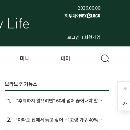
2026.08.08
로그인
회원가입
머니
테마
브라보 인기뉴스
가
1.
"후회하지 않으려면" 60세 넘어 끊어내야 할 사
가
람 1위
2.
‘아파도 집에서 늙고 싶어…’ 고령 가구 40% 노
후 주택이라 어...