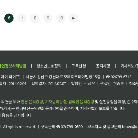
6
7
8
9
10
개인정보처리방침
ㅣ
청소년보호정책
ㅣ
구독신청
ㅣ
공지사항
ㅣ
기사제보/
이 라이프) ㅣ 서울시 강남구 강남대로 556 이투데이빌딩 15층 ㅣ ☎ 02)799-6713
 : 2014.02.04 ㅣ 발행일자 : 2014.02.07 ㅣ 발행인 : 김상우 ㅣ 편집인 : 한승훈 ㅣ
▶
 의견을 모아
언론 윤리강령
,
기자윤리강령
,
임직원 윤리강령
및 실천규정을 제정, 준수하
츠(기사)는 인터넷신문위원회 윤리강령을 준수하며, 저작권법의 보호를 받습니다.
 이용 등을 금지합니다.
씨
. All rights reserved. ㅣ 구독문의 ☎ 02) 799-2680 ㅣ 보도자료 및 광고문의 bravo@et