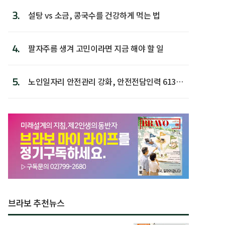
3.
설탕 vs 소금, 콩국수를 건강하게 먹는 법
4.
팔자주름 생겨 고민이라면 지금 해야 할 일
5.
노인일자리 안전관리 강화, 안전전담인력 613명
첫 배치
브라보 추천뉴스