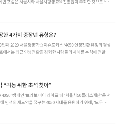
 학교 비전’을 주제로 했다. 사회는 김종선 서울시평생
이 맡았다. 구종원 서울시 평생교육국장(서울시평생교육진흥원
공한 4가지 중장년 유형은?
째 2023 서울평생학습 이슈포커스 ‘4050 인생전환 유형의 평생
교육 차원의 노력에 대해 제안했다. 인생전환유형 분석에는
월까지 시니어 매거진, '브라보 마이 라이프'에
막 “귀농 위한 초석 찾아”
라이프’와 ‘서울시50플러스재단’은 서
꿈꾸는 4050 세대를 응원하기 위해, ‘모두 위
50’ 캠페인을 펼칩니다. 본지는 서울시와 서울시50플러스재단이 함께
 사회 곳곳에서 공공에 기여하고 있는 중