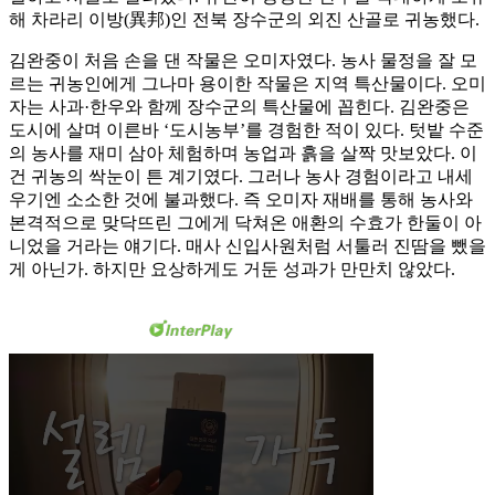
해 차라리 이방(異邦)인 전북 장수군의 외진 산골로 귀농했다.
김완중이 처음 손을 댄 작물은 오미자였다. 농사 물정을 잘 모
르는 귀농인에게 그나마 용이한 작물은 지역 특산물이다. 오미
자는 사과·한우와 함께 장수군의 특산물에 꼽힌다. 김완중은
도시에 살며 이른바 ‘도시농부’를 경험한 적이 있다. 텃밭 수준
의 농사를 재미 삼아 체험하며 농업과 흙을 살짝 맛보았다. 이
건 귀농의 싹눈이 튼 계기였다. 그러나 농사 경험이라고 내세
우기엔 소소한 것에 불과했다. 즉 오미자 재배를 통해 농사와
본격적으로 맞닥뜨린 그에게 닥쳐온 애환의 수효가 한둘이 아
니었을 거라는 얘기다. 매사 신입사원처럼 서툴러 진땀을 뺐을
게 아닌가. 하지만 요상하게도 거둔 성과가 만만치 않았다.