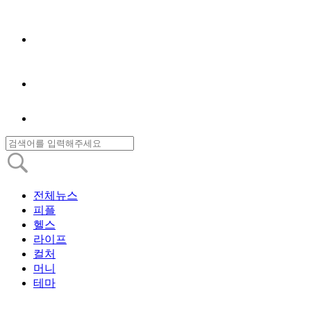
전체뉴스
피플
헬스
라이프
컬처
머니
테마