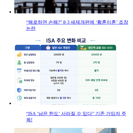
“해로하면 손해?” 8·3 세제개편에 ‘황혼이혼’ 조장
논란
“ISA ‘남은 한도’ 사라질 수 있다” 기존 가입자 주
목!