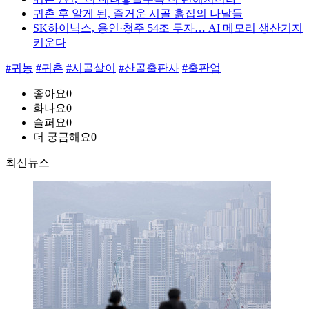
귀촌 후 알게 된, 즐거운 시골 흙집의 나날들
SK하이닉스, 용인·청주 54조 투자… AI 메모리 생산기지
키운다
#귀농
#귀촌
#시골살이
#산골출판사
#출판업
좋아요
0
화나요
0
슬퍼요
0
더 궁금해요
0
최신뉴스