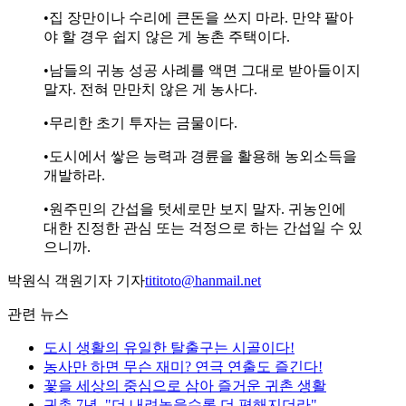
•집 장만이나 수리에 큰돈을 쓰지 마라. 만약 팔아
야 할 경우 쉽지 않은 게 농촌 주택이다.
•남들의 귀농 성공 사례를 액면 그대로 받아들이지
말자. 전혀 만만치 않은 게 농사다.
•무리한 초기 투자는 금물이다.
•도시에서 쌓은 능력과 경륜을 활용해 농외소득을
개발하라.
•원주민의 간섭을 텃세로만 보지 말자. 귀농인에
대한 진정한 관심 또는 걱정으로 하는 간섭일 수 있
으니까.
박원식 객원기자 기자
tititoto@hanmail.net
관련 뉴스
도시 생활의 유일한 탈출구는 시골이다!
농사만 하면 무슨 재미? 연극 연출도 즐긴다!
꽃을 세상의 중심으로 삼아 즐거운 귀촌 생활
귀촌 7년, "더 내려놓을수록 더 편해지더라"