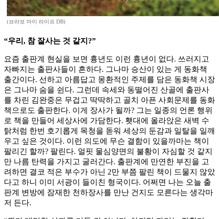
(브라보 마이 라이프 DB)
“우리, 참 잘사는 것 같지?”
요즘 출판계 현실을 보면 흉년도 이런 흉년이 없다. 쓰러지고
자빠지는 출판사들이 흔하다. 그나마 승산이 있는 게 동화책
출간이다. 선하고 아름답고 몽환적인 주제를 담은 동화책 시장
은 그나마 숨을 쉰다. 그런데 속세와 동떨어진 산골에 출판사
를 차린 김완중은 무겁고 딱딱하고 골치 아픈 사회문제를 동화
책으로도 출판한다. 이게 장사가 될까? 그는 일종의 언론 행위
로 책을 만들어 세상사에 가담한다. 횃대에 올라앉은 새벽 수
탉처럼 한번 호기롭게 목청을 돋워 세상의 둔감과 일탈을 일깨
우고 싶은 것이다. 이런 의도에 무슨 결함이 있을까마는 책이
팔리긴 할까? 팔린다. 얼핏 물심양면의 불황이 자심할 것 같지
만 나름 탄력을 가지고 굴러간다. 출판계에 만연한 부진을 고
려하면 결코 적은 부수가 아닌 2만 부쯤 팔린 책이 드물지 않았
다고 하니 이미 서광이 들이친 형국이다. 어쩌면 나는 오늘 출
판계 변방에 잠재한 천하장사를 만난 건지도 모른다는 생각마
저 든다.