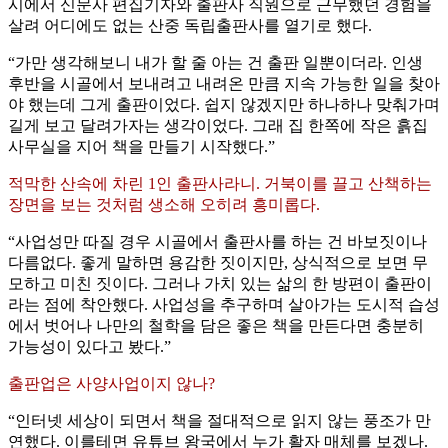
시에서 신문사 편집기자와 출판사 직원으로 근무했던 경험을
살려 어디에도 없는 산중 독립출판사를 열기로 했다.
“가만 생각해보니 내가 할 줄 아는 건 출판 일뿐이더라. 인생
후반을 시골에서 보내려고 내려온 만큼 지속 가능한 일을 찾아
야 했는데 그게 출판이었다. 쉽지 않겠지만 하나하나 맞춰가며
길게 보고 달려가자는 생각이었다. 그래 집 한쪽에 작은 흙집
사무실을 지어 책을 만들기 시작했다.”
적막한 산속에 차린 1인 출판사라니. 거북이를 끌고 산책하는
장면을 보는 것처럼 생소해 오히려 흥미롭다.
“사업성만 따질 경우 시골에서 출판사를 하는 건 바보짓이나
다름없다. 좋게 말하면 용감한 짓이지만, 상식적으로 보면 무
모하고 미친 짓이다. 그러나 가치 있는 삶의 한 방편이 출판이
라는 점에 착안했다. 사업성을 추구하며 살아가는 도시적 습성
에서 벗어나 나만의 철학을 담은 좋은 책을 만든다면 충분히
가능성이 있다고 봤다.”
출판업은 사양사업이지 않나?
“인터넷 세상이 되면서 책을 절대적으로 읽지 않는 풍조가 만
연했다. 이를테면 유튜브 왕국에서 누가 활자 매체를 보겠나.