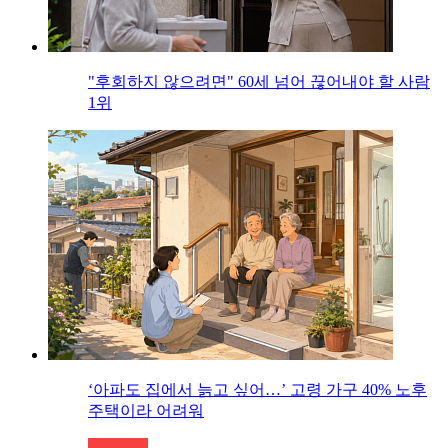
"후회하지 않으려면" 60세 넘어 끊어내야 할 사람
1위
‘아파도 집에서 늙고 싶어…’ 고령 가구 40% 노후
주택이라 어려워