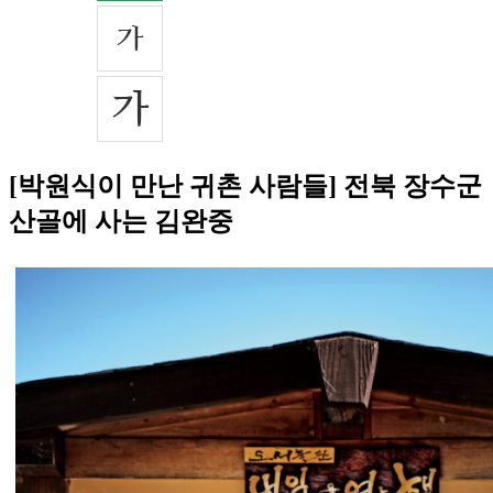
[박원식이 만난 귀촌 사람들] 전북 장수군
산골에 사는 김완중