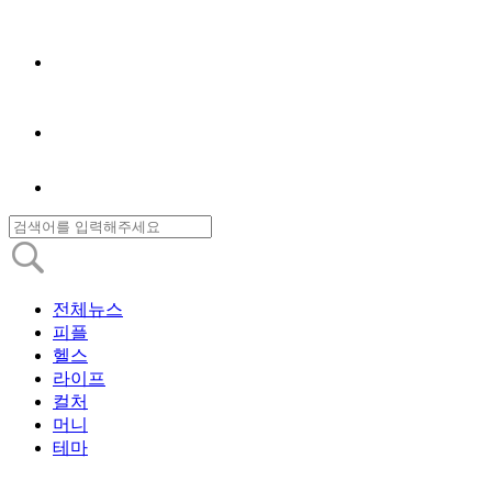
전체뉴스
피플
헬스
라이프
컬처
머니
테마