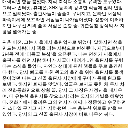
매력적인 향을 뿜었다. 지식 축적과 소통의 유력한 도구였다.
그러나 인터넷, 휴대폰, SNS 등속의 강력한 적들에 밀려 변방
으로 밀려났다. 출판사들이 줄줄이 무너지고, 온라인 서점의
파죽지세에 오프라인 서점들이 나가떨어졌다. 정황이 이러하
지만 나무선 씨의 숲속 서점은 순항 중. 귀촌생활 방식의 새 지
평을 열어가는 중.
귀촌 이전, 그는 서울에서 출판업자로 뛰었다. 말하자면 책을
만드는 사람에서 책을 파는 사람으로 변신했다. 지금으로부터
2년쯤 전에 ‘터득골 북샵’을 오픈했다. 나는 언젠가 서울에서
출판사를 하던 사람 하나가 시골에 내려가 1인 출판사를 꾸렸
다는 소식을 들었다. 자연과 생태에 관한 책들을 주로 출간한
다 했다. 당시 퇴고를 마친 원고의 출간을 위해 출판사를 물색
중이었던 나는 그 산골 출판사 사장에게 구미가 동해 원고를
보냈다. 하지만 퇴짜를 맞았다. 얼굴은 보지도 못한 채 두세 차
례 전화통화만으로 상황 끝. 당시 그 사장은 재정난을 내세우
며, 더 유능한 출판사를 찾으소서! 라는 요지의 기별을 해왔었
다. 전화기에서 울려온 그의 언사가 어찌나 정중하고 수굿하던
지 스타일 구기고 사기 저하됐던 나는 충분한 위로를 받을 수
있었다. 당시의 그 산골 출판사 사장이 바로 나무선 씨다.