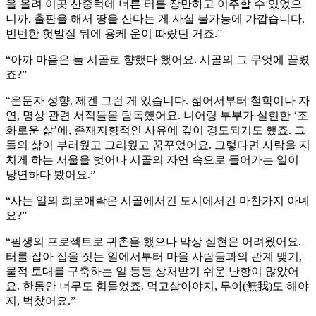
을 올려 이곳 산중턱에 너른 터를 장만하고 이주할 수 있었으
니까. 출판을 해서 땅을 산다는 게 사실 불가능에 가깝습니다.
빈번한 헛발질 뒤에 용케 운이 따랐던 거죠.”
“아까 마음은 늘 시골로 향했다 했어요. 시골의 그 무엇에 끌렸
죠?”
“은둔자 성향, 제겐 그런 게 있습니다. 젊어서부터 철학이나 자
연, 명상 관련 서적들을 탐독했어요. 니어링 부부가 실현한 ‘조
화로운 삶’에, 존재지향적인 사유에 깊이 경도되기도 했죠. 그
들의 삶이 부러웠고 그리웠고 꿈꾸었어요. 그렇다면 사람을 지
치게 하는 서울을 벗어나 시골의 자연 속으로 들어가는 일이
당연하다 봤어요.”
“사는 일의 희로애락은 시골에서건 도시에서건 마찬가지 아녜
요?”
“필생의 프로젝트로 귀촌을 했으나 막상 실현은 어려웠어요.
터를 잡아 집을 짓는 일에서부터 마을 사람들과의 관계 맺기,
물적 토대를 구축하는 일 등등 상처받기 쉬운 난항이 많았어
요. 한동안 너무도 힘들었죠. 먹고살아야지, 무아(無我)도 해야
지, 벅찼어요.”