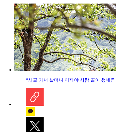
“시골 가서 살더니 이제야 사람 꼴이 됐네!”