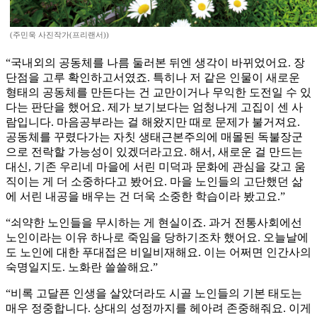
(주민욱 사진작가(프리랜서))
“국내외의 공동체를 나름 둘러본 뒤엔 생각이 바뀌었어요. 장
단점을 고루 확인하고서였죠. 특히나 저 같은 인물이 새로운
형태의 공동체를 만든다는 건 교만이거나 무익한 도전일 수 있
다는 판단을 했어요. 제가 보기보다는 엄청나게 고집이 센 사
람입니다. 마음공부라는 걸 해왔지만 때로 문제가 불거져요.
공동체를 꾸렸다가는 자칫 생태근본주의에 매몰된 독불장군
으로 전락할 가능성이 있겠더라고요. 해서, 새로운 걸 만드는
대신, 기존 우리네 마을에 서린 미덕과 문화에 관심을 갖고 움
직이는 게 더 소중하다고 봤어요. 마을 노인들의 고단했던 삶
에 서린 내공을 배우는 건 더욱 소중한 학습이라 봤고요.”
“쇠약한 노인들을 무시하는 게 현실이죠. 과거 전통사회에선
노인이라는 이유 하나로 죽임을 당하기조차 했어요. 오늘날에
도 노인에 대한 푸대접은 비일비재해요. 이는 어쩌면 인간사의
숙명일지도. 노화란 쓸쓸해요.”
“비록 고달픈 인생을 살았더라도 시골 노인들의 기본 태도는
매우 정중합니다. 상대의 성정까지를 헤아려 존중해줘요. 이게