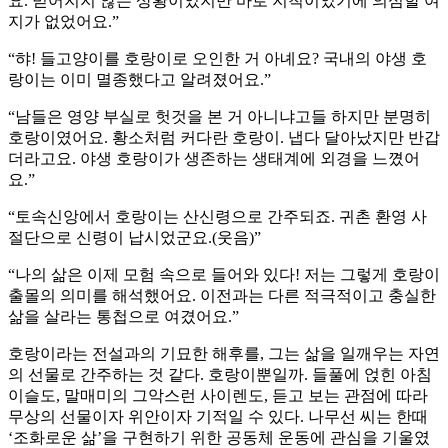
요. 믿어지지 않는 상황이었지만 바로 지척이었기에 의심할 여
지가 없었어요.”
“햐! 들고양이를 호랑이로 오인한 거 아녜요? 국내의 야생 호
랑이는 이미 멸종했다고 알려졌어요.”
“남들은 영양 부실로 헛것을 본 거 아니냐고들 하지만 분명히
호랑이였어요. 황소처럼 커다란 호랑이. 냅다 달아났지만 반갑
더라고요. 야생 호랑이가 생존하는 생태계에 외경을 느꼈어
요.”
“토속신앙에서 호랑이는 산신령으로 간주되죠. 귀촌 환영 사
절단으로 신령이 납시었군요.(웃음)”
“나의 삶은 이제 모험 속으로 들어와 있다! 저는 그렇게 호랑이
출몰의 의미를 해석했어요. 이전과는 다른 적극적이고 충실한
삶을 살라는 통첩으로 여겼어요.”
호랑이라는 전설과의 기묘한 해후를, 그는 삶을 일깨우는 자연
의 선물로 간주하는 것 같다. 호랑이뿐일까. 들풀에 얹힌 아침
이슬도, 말매미의 그악스런 사이렌도, 듣고 보는 관점에 따라
무상의 선물이자 위안이자 기적일 수 있다. 나무선 씨는 한때
‘조화로운 삶’을 구현하기 위한 공동체 운동에 관심을 기울였