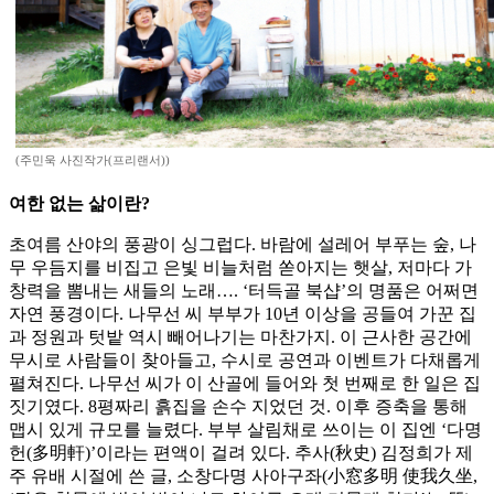
(주민욱 사진작가(프리랜서))
여한 없는 삶이란?
초여름 산야의 풍광이 싱그럽다. 바람에 설레어 부푸는 숲, 나
무 우듬지를 비집고 은빛 비늘처럼 쏟아지는 햇살, 저마다 가
창력을 뽐내는 새들의 노래…. ‘터득골 북샵’의 명품은 어쩌면
자연 풍경이다. 나무선 씨 부부가 10년 이상을 공들여 가꾼 집
과 정원과 텃밭 역시 빼어나기는 마찬가지. 이 근사한 공간에
무시로 사람들이 찾아들고, 수시로 공연과 이벤트가 다채롭게
펼쳐진다. 나무선 씨가 이 산골에 들어와 첫 번째로 한 일은 집
짓기였다. 8평짜리 흙집을 손수 지었던 것. 이후 증축을 통해
맵시 있게 규모를 늘렸다. 부부 살림채로 쓰이는 이 집엔 ‘다명
헌(多明軒)’이라는 편액이 걸려 있다. 추사(秋史) 김정희가 제
주 유배 시절에 쓴 글, 소창다명 사아구좌(小窓多明 使我久坐,