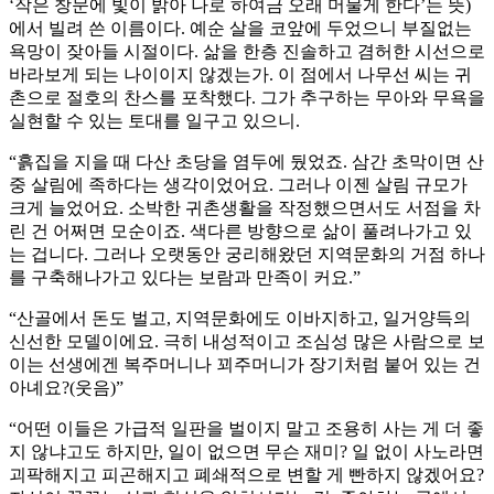
‘작은 창문에 빛이 밝아 나로 하여금 오래 머물게 한다’는 뜻)
에서 빌려 쓴 이름이다. 예순 살을 코앞에 두었으니 부질없는
욕망이 잦아들 시절이다. 삶을 한층 진솔하고 겸허한 시선으로
바라보게 되는 나이이지 않겠는가. 이 점에서 나무선 씨는 귀
촌으로 절호의 찬스를 포착했다. 그가 추구하는 무아와 무욕을
실현할 수 있는 토대를 일구고 있으니.
“흙집을 지을 때 다산 초당을 염두에 뒀었죠. 삼간 초막이면 산
중 살림에 족하다는 생각이었어요. 그러나 이젠 살림 규모가
크게 늘었어요. 소박한 귀촌생활을 작정했으면서도 서점을 차
린 건 어쩌면 모순이죠. 색다른 방향으로 삶이 풀려나가고 있
는 겁니다. 그러나 오랫동안 궁리해왔던 지역문화의 거점 하나
를 구축해나가고 있다는 보람과 만족이 커요.”
“산골에서 돈도 벌고, 지역문화에도 이바지하고, 일거양득의
신선한 모델이에요. 극히 내성적이고 조심성 많은 사람으로 보
이는 선생에겐 복주머니나 꾀주머니가 장기처럼 붙어 있는 건
아녜요?(웃음)”
“어떤 이들은 가급적 일판을 벌이지 말고 조용히 사는 게 더 좋
지 않냐고도 하지만, 일이 없으면 무슨 재미? 일 없이 사노라면
괴팍해지고 피곤해지고 폐쇄적으로 변할 게 빤하지 않겠어요?