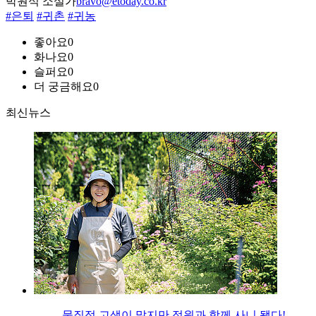
박원식 소설가
bravo@etoday.co.kr
#은퇴
#귀촌
#귀농
좋아요
0
화나요
0
슬퍼요
0
더 궁금해요
0
최신뉴스
물질적 고생이 많지만 정원과 함께 사니 됐다!