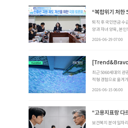
“복합위기 처한 
퇴직 후 국민연금 수급
양과 자녀 양육, 본인
인 위기에 놓여있음에도
2026-06-29 07:00
[Trend&Brav
최근 5060세대의 
적형 경험으로 옮겨가
호기심을 채우는 공간을 선호하는 흐름이다.
2026-06-15 06:00
통신 데이터 기준, 5
“고용지표랑 다르
보건복지 분야 일자리는