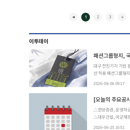
1
2
3
4
이투데이
패션그룹형지, 국
대구 전진기지 기반 
선 적용 패션그룹형지가 국산 원단 사용을 확대하기 위해 '애국형지 태그'를 도입하고 완결형
국내 생산 체계 구축에 속도를 낸다. 패션그룹형지는 
2026-08-06 09:17
소재 도입을 확대하는 
◀
△한양증권, 운영자금 
△대우건설, 국군재정
수주. △차AI헬스케어, 유상증자로 인해 의무 보유(보호예수) 중이던 보통주 보호예수 기간 6
2026-06-25 16:51