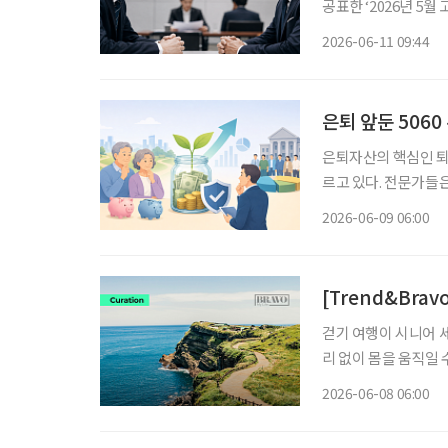
공표한 ‘2026년 5월
노동시장 동향’을 함께
2026-06-11 09:44
월 취업자는 2912만 
은퇴 앞둔 506
은퇴자산의 핵심인 퇴
르고 있다. 전문가들은 가입자의 투자 판단 부담을 줄이고 노후자산의 장기 수익률을 높이기
위한 방안으로 기금형 퇴직연금 
2026-06-09 06:00
구위원이 발표한 ‘기
[Trend&Brav
걷기 여행이 시니어 
리 없이 몸을 움직일
가 두드러진다. 문화체육관광부와 한국관광공사가 공개한 ‘2025 걷기여행 실태조사’에 따르
2026-06-08 06:00
면, 최근 1년간 걷기