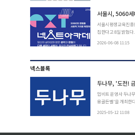
월 
서울시, 5060
서울시평생교육진흥원 
집한다고 8일 밝혔다. 넥스트 아카데미는 은퇴 전후의 5060세대가 자신의 경험을 사회적 
산으로 전환하고 이를
2026-06-08 11:15
기 교육은 7월부터 1
넥스블록
두나무, '도전!
업비트 운영사 두나무는
융골든벨’을 개최한다고 12일 밝혔다. 두나무의 ‘도
지 총 4회에 걸쳐 온라인에서 진행된다. 이번 행
2025-05-12 11:08
외를 막고 이들이 디