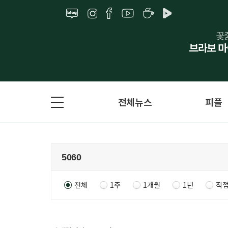
전체뉴스
피플
전체
1주
1개월
1년
직