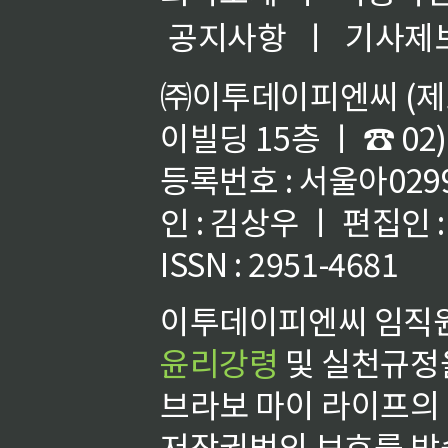
공지사항
ㅣ
기사제
㈜이투데이피엔씨 (제호
이빌딩 15층 ㅣ ☎ 02)
등록번호 : 서울아02992
인 : 김상우 ㅣ 편집인
ISSN : 2951-4681
이투데이피엔씨 임직원
윤리강령
및 실천규정을
브라보 마이 라이프의
저작권법의 보호를 받