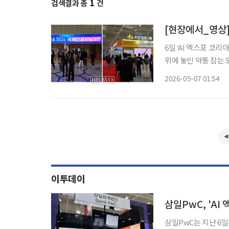
검색결과 총
1
건
[현장에서_영상] 
6일 ‘AI 엑스포 코리
위에 놓인 약통 잡는 
실버타운 ‘종로평창카운티’에
2026-05-07 01:54
하고 있지만 기술이 
이투데이
삼일PwC, 'AI
삼일PwC는 지난 6일