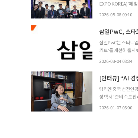
EXPO KOREA)'에 참가해
엑스포는 한국인공지능
2026-05-08 09:10
의 AI 전문 전시회로,
삼일PwC, 스타
삼일PwC는 스타트업
키트’를 개선해 출시했
도입돼 사용자 편의성과 분석 품질이 
2026-03-04 08:34
비 유니콘 단계로의 
랑리옌 중국 선전인공지
성 백서' 준비 속도전
업 AI 응용한국 'AI 3대 강국 도약' 
2026-01-07 05:00
니라 사람에서 나온다.