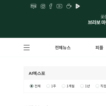
전체뉴스
피플
전체
1주
1개월
1년
직