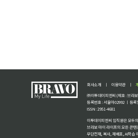
회사소개
ㅣ
이용약관
ㅣ
㈜이투데이피엔씨 (제호 : 브라보 마
등록번호 : 서울아02992 ㅣ 등록일자
ISSN : 2951-4681
이투데이피엔씨 임직원은 모두의
브라보 마이 라이프의 모든 콘텐
무단전재, 복사, 재배포, AI학습