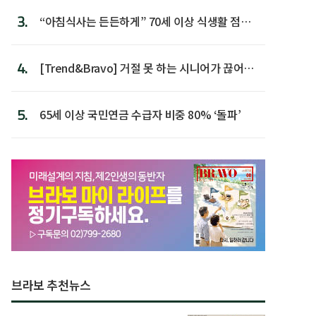
3.
“아침식사는 든든하게” 70세 이상 식생활 점수
가장 높아
4.
[Trend&Bravo] 거절 못 하는 시니어가 끊어야
할 행동 5
5.
65세 이상 국민연금 수급자 비중 80% ‘돌파’
브라보 추천뉴스