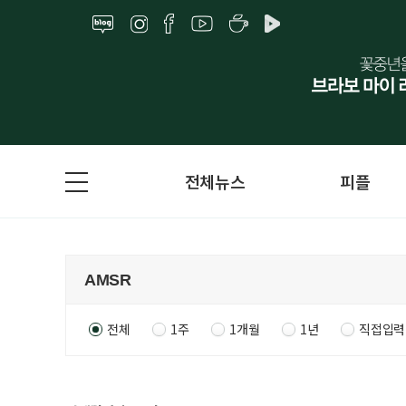
전체뉴스
피플
전체
1주
1개월
1년
직접입력