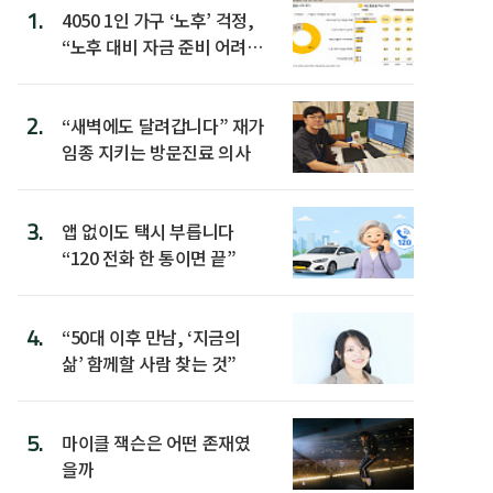
1.
4050 1인 가구 ‘노후’ 걱정,
“노후 대비 자금 준비 어려
워”
2.
“새벽에도 달려갑니다” 재가
임종 지키는 방문진료 의사
3.
앱 없이도 택시 부릅니다
“120 전화 한 통이면 끝”
4.
“50대 이후 만남, ‘지금의
삶’ 함께할 사람 찾는 것”
5.
마이클 잭슨은 어떤 존재였
을까