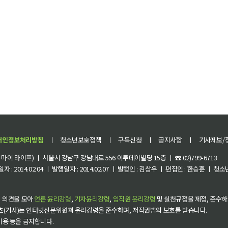
개인정보처리방침
ㅣ
청소년보호정책
ㅣ
구독신청
ㅣ
공지사항
ㅣ
기사제보/
이 라이프) ㅣ 서울시 강남구 강남대로 556 이투데이빌딩 15층 ㅣ ☎ 02)799-6713
 : 2014.02.04 ㅣ 발행일자 : 2014.02.07 ㅣ 발행인 : 김상우 ㅣ 편집인 : 한승훈 ㅣ
 의견을 모아
언론 윤리강령
,
기자윤리강령
,
임직원 윤리강령
및 실천규정을 제정, 준수하
츠(기사)는 인터넷신문위원회 윤리강령을 준수하며, 저작권법의 보호를 받습니다.
 이용 등을 금지합니다.