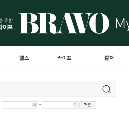
헬스
라이프
컬처
~
적용