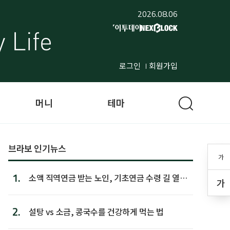
2026.08.06
로그인
회원가입
머니
테마
브라보 인기뉴스
가
1.
소액 직역연금 받는 노인, 기초연금 수령 길 열린
가
다
2.
설탕 vs 소금, 콩국수를 건강하게 먹는 법