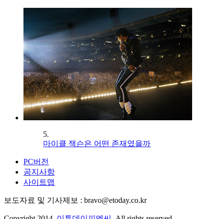
5.
마이클 잭슨은 어떤 존재였을까
PC버전
공지사항
사이트맵
보도자료 및 기사제보 : bravo@etoday.co.kr
Copyright 2014.
이투데이피엔씨
. All rights reserved