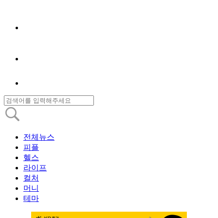
전체뉴스
피플
헬스
라이프
컬처
머니
테마