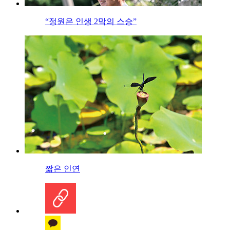
“정원은 인생 2막의 스승”
짧은 인연