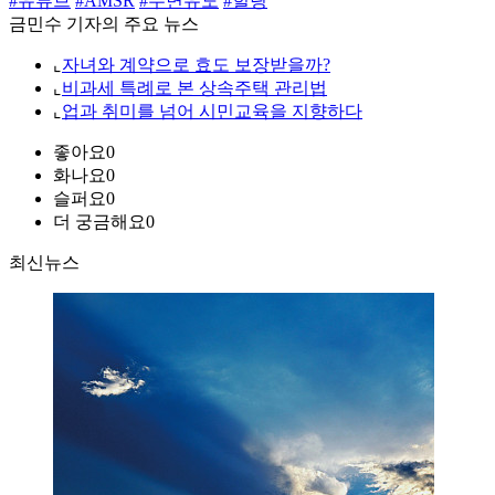
#유튜브
#AMSR
#수면유도
#힐링
금민수 기자의 주요 뉴스
⌞
자녀와 계약으로 효도 보장받을까?
⌞
비과세 특례로 본 상속주택 관리법
⌞
업과 취미를 넘어 시민교육을 지향하다
좋아요
0
화나요
0
슬퍼요
0
더 궁금해요
0
최신뉴스