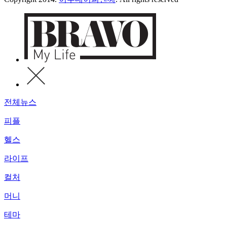
전체뉴스
피플
헬스
라이프
컬처
머니
테마