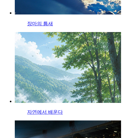
장마의 틈새
자연에서 배운다