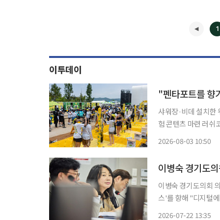
1
이투데이
"펜타포트를 향기
샤워장·비데 설치한 
험 콘텐츠 마련 러쉬코리아가 지난달 31일부터 이달 2일까지 인천 송도달빛축제공원에서 열
린 '2026 인천펜타포트 락 
2026-08-03 10:50
점을 확대하는 '브랜드 
이병숙 경기도의회 의
스'를 향해 "디지털
있다"고 정면 저격했다. 편리하다는 디지털 서비스가 오히려 문화 소외의 벽을 세우
2026-07-22 13:35