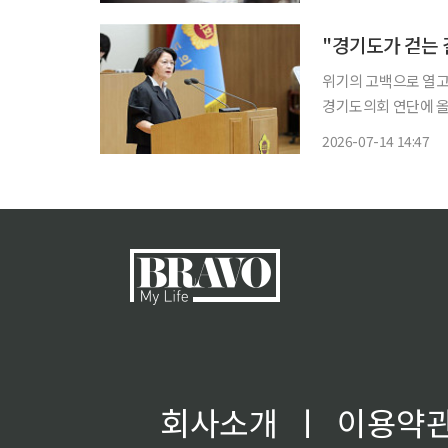
예리한 지적이다. 여
집
위기의 고백으로 열고
경기도의회 연단에 올라 민선 9기 
깎는 각오"를 먼저 
2026-07-14 14:47
준"이라고 선언했다. 
회사소개
ㅣ
이용약