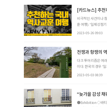
[카드뉴스] 추천
비극적인 사건이나 참
훈 여행). ‘일제강점
2023-05-26 09:03
전쟁과 항쟁의 역
다크 투어리즘은 여러
이다. 한국의 경우 ‘
을 어떻게 계획하고 
2023-05-03 08:39
“늦가을 감성 채
●Exhibition ◇바티망 일정 12월 28일까지 장소 노들섬 노들서가 건물 외벽에 사람이 매달