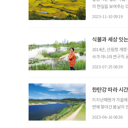
의 현실을 보여주는 D
린다. 아득한 옛날 
2023-11-10 09:19
식물과 세상 잇는
2014년, 산림청 개
사가 아니라 연구직 
수목원 역사를 그려온 이유미 
2023-07-25 08:39
학생이라고는 이유미 
한탄강 따라 시
지지난해엔가 가을에 갔던 연천은햇살이 바삭하고 고요했던 산하가 기억 속에 남아 있다. 
번에 찾아간 봄날의 
깃을 여몄다. 더구나
2023-06-16 08:36