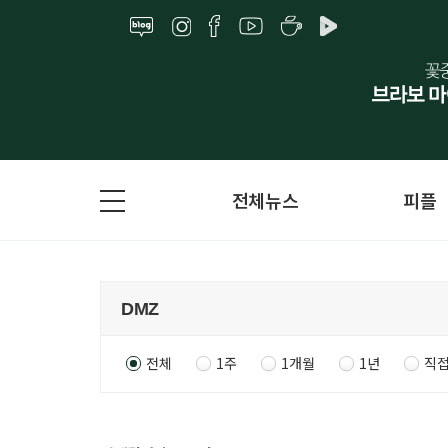
전체뉴스
피플
전체
1주
1개월
1년
직