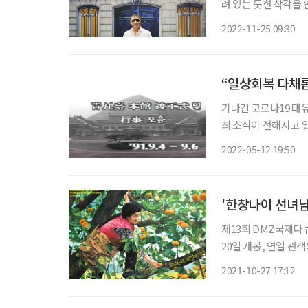
려 있는 듯한 착각을 안
망’은 프랑스어로 ‘
2022-11-25 09:30
레안드로 에를리치(Leand
“일상회복 다채
기나긴 코로나19 대
최 소식이 전해지고 있
과 기록물, 이맘때에
2022-05-12 19:50
'한창나이 선녀님
제13회 DMZ국제다
20일 개봉, 연일 관
니의 산골짜기 '나 혼
2021-10-27 17:12
녀 할머니가 일반인인