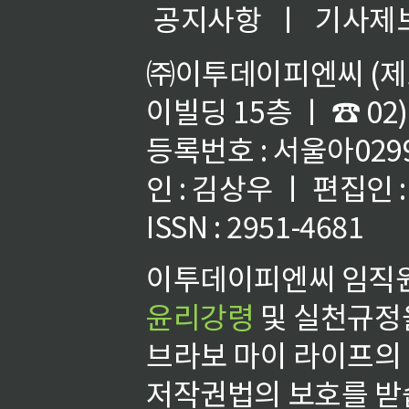
공지사항
ㅣ
기사제
㈜이투데이피엔씨 (제호
이빌딩 15층 ㅣ ☎ 02)
등록번호 : 서울아02992
인 : 김상우 ㅣ 편집인
ISSN : 2951-4681
이투데이피엔씨 임직원
윤리강령
및 실천규정을
브라보 마이 라이프의
저작권법의 보호를 받