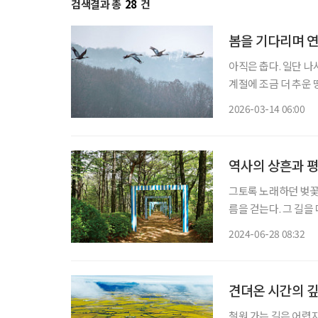
검색결과 총
28
건
봄을 기다리며 
아직은 춥다. 일단 나
계절에 조금 더 추운 
로 바뀌는 순간이다. 경기도 연천군은 낮은 기온으로 손꼽히는 대한민국 최북단이며, 최전방
2026-03-14 06:00
이라는 말이 언제나 
역사의 상흔과 평
그토록 노래하던 벚꽃
름을 걷는다. 그 길을 따라 높은 
철책이 어우러진 이 
2024-06-28 08:32
을 고스란히 밟으며 
견뎌온 시간의 깊
철원 가는 길은 어렵지