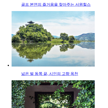
골프 본연의 즐거움을 찾아주는 서원힐스
넓은 벌 동쪽 끝, 시인의 고향 옥천