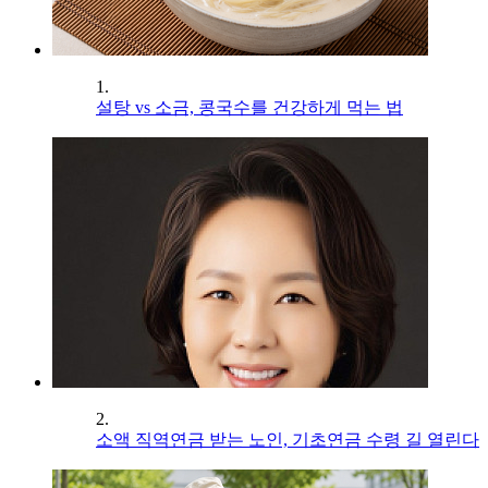
1.
설탕 vs 소금, 콩국수를 건강하게 먹는 법
2.
소액 직역연금 받는 노인, 기초연금 수령 길 열린다