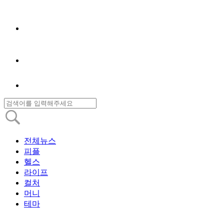
전체뉴스
피플
헬스
라이프
컬처
머니
테마