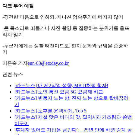
다크 투어 예절
-경건한 마음으로 임하되, 지나친 엄숙주의에 빠지지 않기
-큰 목소리로 떠들거나 사진 촬영 등 집중하는 분위기를 흩뜨
리지 않기
-누군가에게는 생활 터전이므로, 현지 문화와 규범을 존중하
기
이은숙 기자
eun-83@etoday.co.kr
관련 뉴스
[카드뉴스] 내 제2직업 성향, MBTI처럼 찾자!
[카드뉴스] 노인 통신 요금 5G 요금제 비교
[카드뉴스] 빈둥지 노는 방, 진짜 노는 방으로 탈바꿈하
기
[카드뉴스] 노후를 윤택하게, Top 5
[카드뉴스] 제철 맞은 바다의 맛, 멸치시래기조림과 쏨뱅
이구이
'후계자 없어도 기업은 남긴다'… 29년 만에 바뀐 승계 공