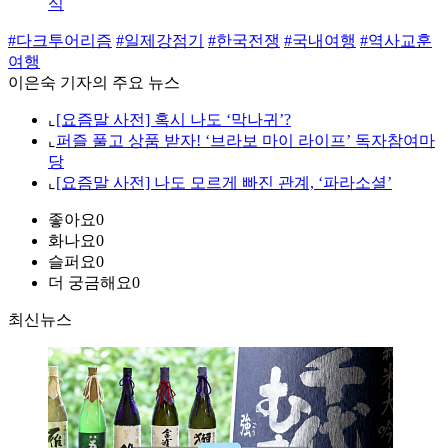
식
#다크투어리즘
#일제강점기
#한국전쟁
#국내여행
#역사교훈
여행
이은숙 기자의 주요 뉴스
⌞
[요즘말 사전] 혹시 나도 ‘막나귀’?
⌞
퍼즐 풀고 상품 받자! ‘브라보 마이 라이프’ 독자참여마
당
⌞
[요즘말 사전] 나도 모르게 빠진 관계, ‘파라소셜’
좋아요
0
화나요
0
슬퍼요
0
더 궁금해요
0
최신뉴스