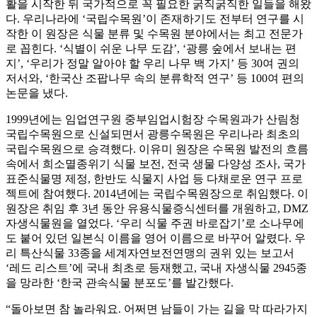
활을 시작한 뒤 국가적으로 꼭 필요한 굵직굵직한 일들을 해왔
다. 우리나라에 ‘국립수목원’이 존재하기도 전부터 연구를 시
작한 이 원장은 식물 분류 및 수목원 분야에서는 최고 전문가
로 꼽힌다. ‘식별이 쉬운 나무 도감’, ‘광릉 숲에서 보내는 편
지’, ‘우리가 정말 알아야 할 우리 나무 백 가지’ 등 30여 권의
저서와, ‘한국산 조팝나무 속의 분류학적 연구’ 등 100여 편의
논문을 냈다.
1999년에는 임업연구원 중부임업시험장 수목원과가 산림청
국립수목원으로 신설되면서 광릉수목원은 우리나라 최초의
국립수목원으로 승격했다. 이유미 원장은 수목원 발전의 흐름
속에서 희소멸종위기 식물 보전, 전국 생물 다양성 조사, 국가
표준식물명 제정, 한반도 식물지 사업 등 다채로운 연구 프로
젝트에 참여했다. 2014년에는 국립수목원장으로 취임했다. 이
원장은 취임 후 3년 동안 유용식물증식센터를 개원하고, DMZ
자생식물원을 열었다. ‘우리 식물 주권 바로잡기’로 소나무에
도 붙어 있던 일본식 이름을 영어 이름으로 바꾸어 알렸다. 우
리 특산식물 33종을 세계자연보전연맹의 권위 있는 보고서
‘레드 리스트’에 국내 최초로 등재했고, 국내 자생식물 2945종
을 망라한 ‘한국 관속식물 분포도’를 발간했다.
“돌아보면 참 놀라워요. 어쩌면 남들이 가는 길을 막 따라가지