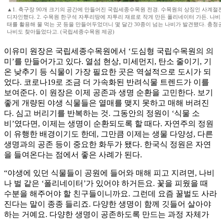
▲1. 축구장 90개 크기의 공간에 만들어진 국립세종수목원 전경. 수목원의 상징인 사계절
디자인했다. 2. 수목원 한구석 자투리땅에 자투리 재료로 작게 만든 폴리네이터 가든. 나
태를 활용해 물 먹는 곳 등을 만들어두었더니 몇 달간 30종이 넘는 나비가 발견됐다. 충청
나비도 찾아들었다고. (국립세종수목원 제공)
이유미 원장은 국립세종수목원에서 ‘도심형 국립수목원의 의
미’를 만들어가고 있다. 열섬 현상, 미세먼지, 탄소 줄이기, 기
온 낮추기 등 식물이 가장 필요한 곳은 역설적으로 도시가 되
었다. 코로나19로 조금 더 가속화된 반려식물 트렌드가 이를
보여준다. 이 원장은 이제 공존과 생명 순환을 고민한다. 보기
좋게 개량된 야생 식물들은 열매를 맺지 못하고 매해 버려진
다. 심고 버리기를 반복하는 것. 그동안의 정원이 ‘식물 소
비’였다면, 이제는 생명이 순환되도록 할 때다. 자연주의 정원
이 유행한 배경이기도 한데, 그만큼 이제는 생물 다양성, 다른
생명과의 공존 등이 중요한 화두가 됐다. 한국식 정원은 자연
을 들여온다는 점에서 좋은 사례가 된다.
“야생에 있던 식물들이 공원에 들어와 매해 피고 지려면, 나비
나 벌 같은 ‘폴리네이터’가 있어야 하거든요. 꽃을 피웠을 때
수분을 해주어야 할 친구들이니까요. 그런데 요즘 꿀벌도 사라
진다는 말이 종종 들리죠. 다양한 생명이 함께 깃들어 살아야
하는 거예요. 다양한 생명이 공존하도록 만드는 과정 자체가