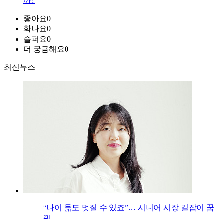
까?
좋아요
0
화나요
0
슬퍼요
0
더 궁금해요
0
최신뉴스
“나이 듦도 멋질 수 있죠”… 시니어 시장 길잡이 꿈
꿔