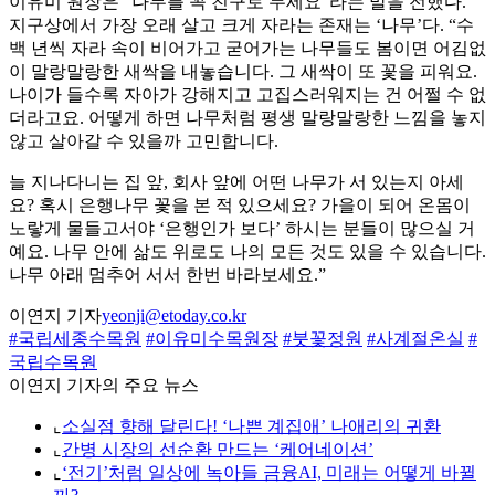
이유미 원장은 “나무를 꼭 친구로 두세요”라는 말을 전했다.
지구상에서 가장 오래 살고 크게 자라는 존재는 ‘나무’다. “수
백 년씩 자라 속이 비어가고 굳어가는 나무들도 봄이면 어김없
이 말랑말랑한 새싹을 내놓습니다. 그 새싹이 또 꽃을 피워요.
나이가 들수록 자아가 강해지고 고집스러워지는 건 어쩔 수 없
더라고요. 어떻게 하면 나무처럼 평생 말랑말랑한 느낌을 놓지
않고 살아갈 수 있을까 고민합니다.
늘 지나다니는 집 앞, 회사 앞에 어떤 나무가 서 있는지 아세
요? 혹시 은행나무 꽃을 본 적 있으세요? 가을이 되어 온몸이
노랗게 물들고서야 ‘은행인가 보다’ 하시는 분들이 많으실 거
예요. 나무 안에 삶도 위로도 나의 모든 것도 있을 수 있습니다.
나무 아래 멈추어 서서 한번 바라보세요.”
이연지 기자
yeonji@etoday.co.kr
#국립세종수목원
#이유미수목원장
#붓꽃정원
#사계절온실
#
국립수목원
이연지 기자의 주요 뉴스
⌞
소실점 향해 달린다! ‘나쁜 계집애’ 나애리의 귀환
⌞
간병 시장의 선순환 만드는 ‘케어네이션’
⌞
‘전기’처럼 일상에 녹아들 금융AI, 미래는 어떻게 바뀔