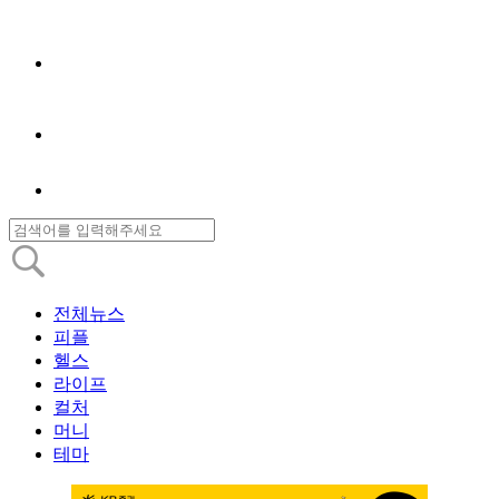
전체뉴스
피플
헬스
라이프
컬처
머니
테마