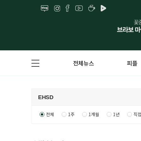
전체뉴스
피플
전체
1주
1개월
1년
직