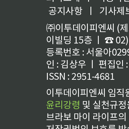
공지사항
ㅣ
기사제
㈜이투데이피엔씨 (제호
이빌딩 15층 ㅣ ☎ 02)
등록번호 : 서울아02992
인 : 김상우 ㅣ 편집인
ISSN : 2951-4681
이투데이피엔씨 임직원
윤리강령
및 실천규정을
브라보 마이 라이프의
저작권법의 보호를 받