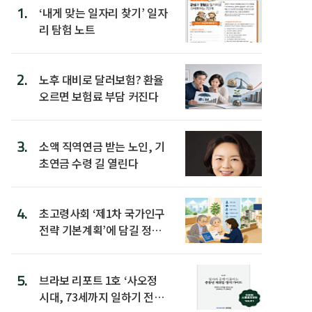
1.
‘내게 맞는 일자리 찾기’ 일자
리 탐험 노트
2.
노후 대비로 달러보험? 환율
오르면 보험료 부담 커진다
3.
소액 직역연금 받는 노인, 기
초연금 수령 길 열린다
4.
초고령사회 ‘제1차 국가인구
전략 기본계획’에 담길 정책
은
5.
브라보 리포트 1호 ‘사오정
시대, 73세까지 일하기 전략’