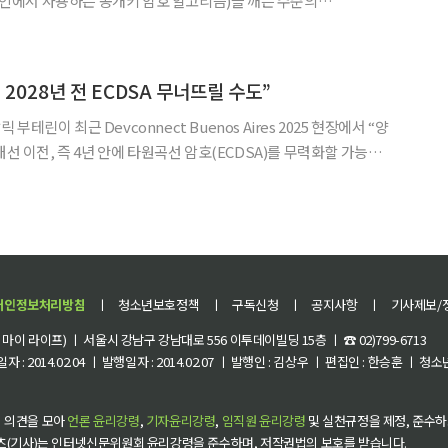
록체인에서 사용하는 공개키 암호 알고리즘)을 깨는 수준의
ally Relevant Quantum Computer·실제 암호를 깰 수 있는 ‘암호
달하려면 10년 이상이 걸릴 가능성이 높다”며, 블록체
2028년 전 ECDSA 무너뜨릴 수도”
테린이 최근 Devconnect Buenos Aires 2025 현장에서 “양
대선 이전, 즉 4년 안에 타원곡선 암호(ECDSA)를 무력화할 가능성
는 “이더리움은 그 이전에 양자 내성 암호로 전환해야 한다”며 보안
업그레이드 필요성을 강조했다. 비탈릭이 지적한 위험 요소는
개인정보처리방침
ㅣ
청소년보호정책
ㅣ
구독신청
ㅣ
공지사항
ㅣ
기사제보/
이 라이프) ㅣ 서울시 강남구 강남대로 556 이투데이빌딩 15층 ㅣ ☎ 02)799-6713
 : 2014.02.04 ㅣ 발행일자 : 2014.02.07 ㅣ 발행인 : 김상우 ㅣ 편집인 : 한승훈 ㅣ
 의견을 모아
언론 윤리강령
,
기자윤리강령
,
임직원 윤리강령
및 실천규정을 제정, 준수하
츠(기사)는 인터넷신문위원회 윤리강령을 준수하며, 저작권법의 보호를 받습니다.