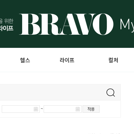
헬스
라이프
컬처
~
적용