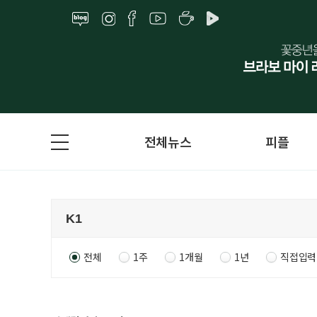
전체뉴스
피플
전체
1주
1개월
1년
직접입력