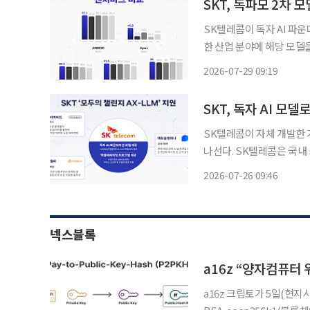
SKT, 독파모 2차
SK텔레콤이 독자 AI 파운
한 산업 분야에 해당 모델
확보할 계획이다. SKT는 29일 오픈소스 커뮤니티 허깅 페이스에 매개변수 6880억개(688B)
2026-07-29 09:19
규모의 A.X K2를 공개했다.
SKT, 독자 AI 모
SK텔레콤이 자체 개발한 
나선다. SK텔레콤은 국내 스타트업이 AI 서비스를 보다 쉽게 개발·검증할 수 있도록 자사 AI
모델 기반의 API를 지원한다고 26일 밝혔다. SKT는
2026-07-26 09:46
년 모두의 챌린지 AX-LL
넥스블록
a16z “양자컴퓨터
a16z 크립토가 5일(현