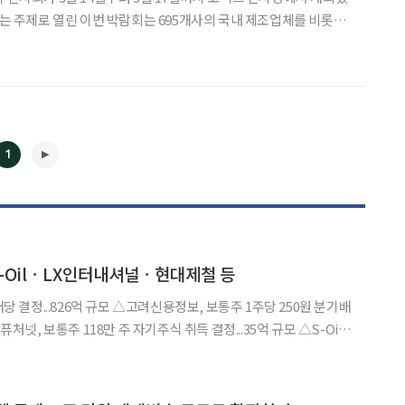
ure’라는 주제로 열린 이번 박람회는 695개사의 국내 제조업체를 비롯해
사, 독일 84개사, 일본 53개사, 대만 59개사, 이탈리아 23개사, 스
 프랑스 14개사 등 36
1
◀
▶
S-OilㆍLX인터내셔널ㆍ현대제철 등
 △고려신용정보, 보통주 1주당 250원 분기배
%↑ △DL, 2분기