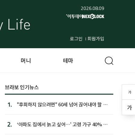
2026.08.09
로그인
회원가입
머니
테마
브라보 인기뉴스
가
1.
"후회하지 않으려면" 60세 넘어 끊어내야 할 사
가
람 1위
2.
‘아파도 집에서 늙고 싶어…’ 고령 가구 40% 노
후 주택이라 어...