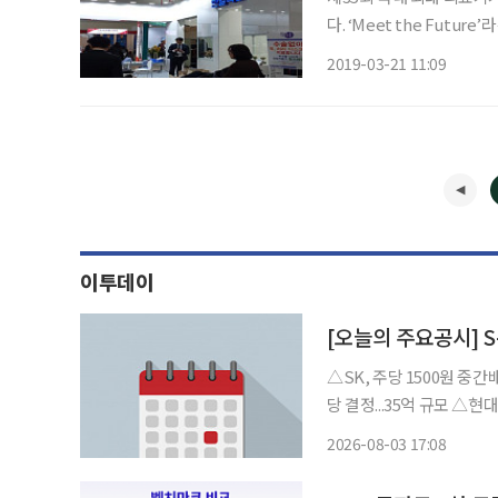
다. ‘Meet the Fut
미국 129개사, 중국 185개
2019-03-21 11:09
위스 20개사, 영국 17개사,
이투데이
[오늘의 주요공시] 
△SK, 주당 1500원 중간배당 결정...826억 규모
당 결정...35억 규모 △현대퓨처넷, 보통주 118만 주 자기주식 취득 결정...35억 규모 △S-Oil,
2분기 영업익 9650억...흑자전환 △한섬, 2분기 영업익 46억...전년比 525
2026-08-03 17:08
영업익 2565억...전년比