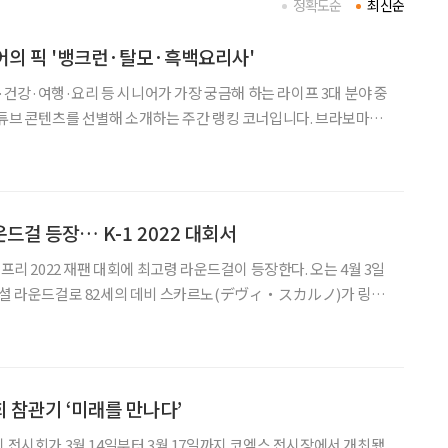
정확도순
최신순
니어의 픽 '뱅크런·탈모·흑백요리사'
금융·건강·여행·요리 등 시니어가 가장 궁금해 하는 라이프 3대 분야 중
유튜브 콘텐츠를 선별해 소개하는 주간 랭킹 코너입니다. 브라보마이
시니어 독자의 마음을 살피고, 최신 트렌드 흐름을 빠르게 전달합
유튜브 주요 채널의 조회 흐름과 포털 사이트
운드걸 등장… K-1 2022 대회서
랑프리 2022 재팬 대회에 최고령 라운드걸이 등장한다. 오는 4월 3일
페셜 라운드걸로 82세의 데비 스카르노(デヴィ・スカルノ)가 링에
비 스카르노는 인도네시아 전 대통령의 부인
시회 참관기 ‘미래를 만나다’
기 전시회가 3월 14일부터 3월 17일까지 코엑스 전시장에서 개최됐