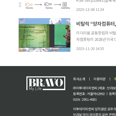
RSA·secp256k1(블
CRQC(Cryptographic
2025-12-08 11:34
분해급 양자컴퓨터’)에 도
비탈릭 “양자컴퓨터, 
이더리움 공동창립자 비탈릭 부
자컴퓨팅이 2028년 미국 
이 있다”고 경고했다. 그
2025-11-20 14:35
회사소개
ㅣ
이용약관
ㅣ
㈜이투데이피엔씨 (제호 : 브라보 마
등록번호 : 서울아02992 ㅣ 등록일자
ISSN : 2951-4681
이투데이피엔씨 임직원은 모두의
브라보 마이 라이프의 모든 콘텐