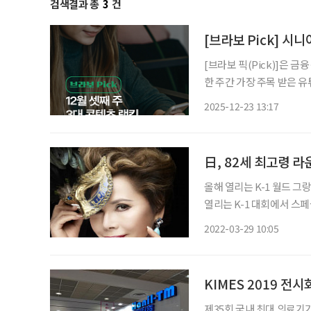
검색결과 총
3
건
[브라보 Pick] 시
[브라보 픽(Pick)]은 
한 주간 가장 주목 받은 
라이프는 시시각각 변하는 
2025-12-23 13:17
니다. 12월 셋째 주 
日, 82세 최고령 라
올해 열리는 K-1 월드 그
열리는 K-1 대회에서 스
오른다. 일본에서 데비부인(デヴィ夫人)이라는 애칭으로 불리며 방송, 강연, 자선활동 등 다
2022-03-29 10:05
양한 활동을 하고 있는 데
KIMES 2019 전
제35회 국내 최대 의료기