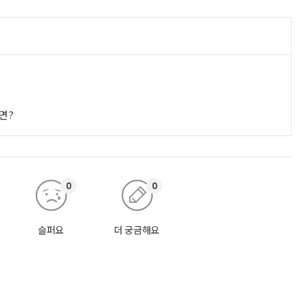
면?
0
0
슬퍼요
더 궁금해요