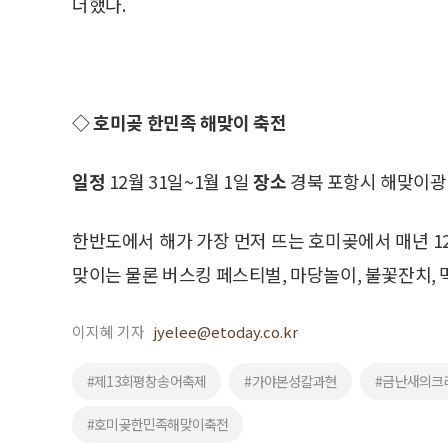
더했다.
◇ 호미곶 한민족 해맞이 축전
일정
12월 31일~1월 1일
장소
경북 포항시 해맞이광
한반도에서 해가 가장 먼저 뜨는 호미곶에서 매년 1
맞이는 물론 버스킹 페스티벌, 마당놀이, 불꽃잔치, 
이지혜 기자
jyelee@etoday.co.kr
#제13회평창송어축제
#가야본성칼과현
#금난새의크
#호미곶한민족해맞이축전