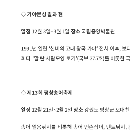
◇ 가야본성 칼과 현
일정
12월 3일~3월 1일
장소
국립중앙박물관
1991년 열린 ‘신비의 고대 왕국 가야’ 전시 이후,
회다. ‘말 탄 사람모양 토기’(국보 275호)를 비롯한
◇ 제13회 평창송어축제
일정
12월 21일~2월 2일
장소
강원도 평창군 오대천
송어 얼음낚시를 비롯해 송어 맨손잡이, 텐트낚시, 