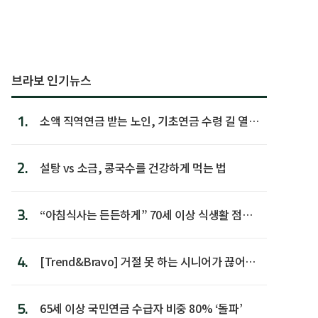
브라보 인기뉴스
1.
소액 직역연금 받는 노인, 기초연금 수령 길 열린
다
2.
설탕 vs 소금, 콩국수를 건강하게 먹는 법
3.
“아침식사는 든든하게” 70세 이상 식생활 점수
가장 높아
4.
[Trend&Bravo] 거절 못 하는 시니어가 끊어야
할 행동 5
5.
65세 이상 국민연금 수급자 비중 80% ‘돌파’