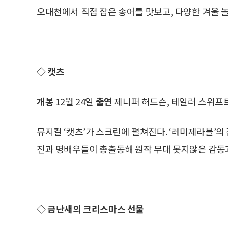
오대천에서 직접 잡은 송어를 맛보고, 다양한 겨울 
◇ 캣츠
개봉
12월 24일
출연
제니퍼 허드슨, 테일러 스위프
뮤지컬 ‘캣츠’가 스크린에 펼쳐진다. ‘레미제라블’
진과 명배우들이 총출동해 원작 무대 못지않은 감동
◇ 금난새의 크리스마스 선물