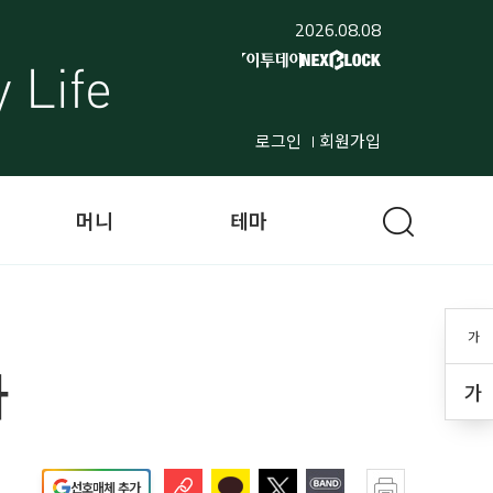
2026.08.08
로그인
회원가입
머니
테마
가
다
가
선호매체 추가