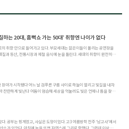
하는 20대, 흠뻑쇼 가는 50대’ 취향엔 나이가 없다
로의 취향 안으로 들어가고 있다. 부모세대는 젊은이들이 몰리는 공연장을
개질과 등산, 전통시장과 제철 음식에 눈을 돌린다. 세대의 취향이 완전히
취향이고 무엇이 나이 든 사람의 취향인지 가르던 구분은 전에 비해 희미해
. 57세 김 씨는 올해 또래 친구들과 싸이 흠뻑쇼를 찾았다. 물에 젖으며 음악
젊은 층의 놀이터처럼 여겨졌다. 김 씨도 처음에는 “내가 가도 어색하
 장마가 시작됐다 어느 날 검푸른 구름 사이로 하늘이 열리고 빛길을 내자
받아 찬란하게 빛난다 어둠이 엄습해 세상을 억눌러도 빛은 언제나 틈을 찾아
다. 공부는 핑계였고, 사실은 도망이었다. 고3 여름방학 전주 ‘남고사’에서
 산소가 있었다. 아침에 눈을 뜨면 자연스레 그리로 향했다. 그런데 이상하