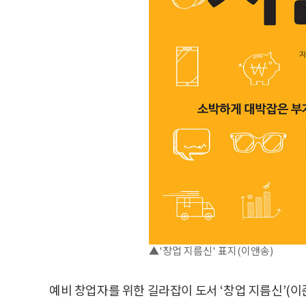
▲'창업 지름신' 표지(이앤송)
예비 창업자를 위한 길라잡이 도서 ‘창업 지름신’(이