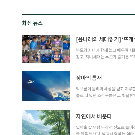
최신 뉴스
[윤나래의 세대읽기] ‘뜨개질
부모와 자녀가 함께 놀고 배우며 서
찾고, 자녀세대는 부모가 즐겨온 뜨
같아진 것은 아니지만 무엇이 젊은 
졌다. 이른바 ‘취향의 에이지리스’다
에 맞춰 뛰는 여름 축제는 오랫동안 
장마의 틈새
먹구름이 몰려와 세상을 덮고 지루한
홀로 떠 있던 조각구름은 그 빛을 
희망을 비춘다
자연에서 배운다
열아홉 살 무렵 무작정 산으로 들어갔
한 달을 보냈다. 남고사 옆에는 엄마