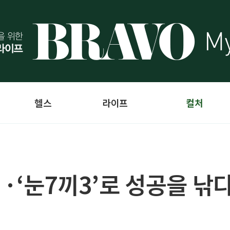
헬스
라이프
컬처
··‘눈7끼3’로 성공을 낚