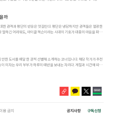
쌍하게 여기지도, 위로하려 하지도 않았다. 그냥 거기 있었다. 아침마다 안개
이면 아무 소리도 들리지 않았다. 그 무심함 앞에서 오히려 마음이 놓였다. 사
 나를 제대로 들여다볼 수 있었다. 산에서 보낸 한 달
였을까
 대한 관객과 평단의 반응은 엇갈린다. 평단은 냉담하지만 관객들은 열광한
라 말하긴 어려워도, 마이클 잭슨이라는 시대의 기호가 대중의 마음을 파고
이클 잭슨과의 추억 하나쯤 있다 5월 13일 개봉한 영화 ‘마이클’은 개봉
‘보헤미안 랩소디’ 제작진과 ‘팝의 황제 마이클 잭슨의 만남’이라는 슬로건
 랩소디’는 2018년 개봉 당시 무려 990만 관객을 동원했다. 싱어
 만한 도서를 매달 한 권씩 선별해 소개하는 코너입니다. 해당 작가가 추천
) 이 의자는 우리 부부가 하루의 태반을 보내는 자리다. 계절과 시간에 따라
 여름에는 따가운 햇살을 피해 복숭아나무 아래로 찾아들고, 햇볕이 따스한
. 봄의 장미 노발리스가 보랏빛 꽃을 피우면 그 곁으로, 초여름의 아마릴
 자리를 옮긴다. -‘꽃을 보다, 마음을 듣다’, 14~16p 은퇴
 이용 금지
공지사항
구독신청