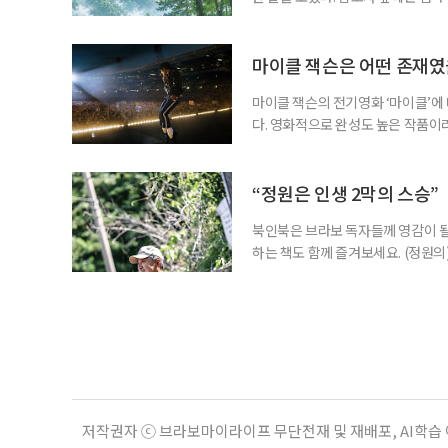
게 산은 내 사정을 묻지 않았다. 불
가 내려앉고, 낮에는 새가 울고, 밤
람의 눈길이 없는 곳에서 비로소 나는
마이클 잭슨은 어떤 존재
마이클 잭슨의 전기영화 ‘마이클’에
다. 영화적으로 완성도 높은 작품이
들기에 충분했다는 뜻이다. 누구나 마
전부터 세간의 관심을 끌어모았다. 
만 봐도 기대되는 작품이다. ‘보헤미안
“정원은 인생 2막의 스승”
북인북은 브라보 독자들께 영감이 될
하는 책도 함께 즐겨보세요. (정원의
우리는 의자를 들고 정원을 떠돈다.
늦가을에는 정원 한가운데로 나아간다
리스가 화려한 얼굴을 내밀면 그 앞으로
저작권자 ⓒ 브라보마이라이프 무단전재 및 재배포, AI학습