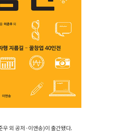
준우 외 공저·이앤송)이 출간됐다.