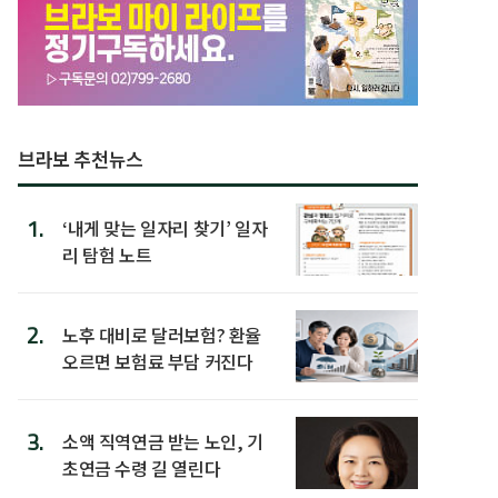
브라보 추천뉴스
1.
‘내게 맞는 일자리 찾기’ 일자
리 탐험 노트
2.
노후 대비로 달러보험? 환율
오르면 보험료 부담 커진다
3.
소액 직역연금 받는 노인, 기
초연금 수령 길 열린다