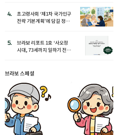
4.
초고령사회 ‘제1차 국가인구
전략 기본계획’에 담길 정책
은
5.
브라보 리포트 1호 ‘사오정
시대, 73세까지 일하기 전략’
발간
브라보 스페셜