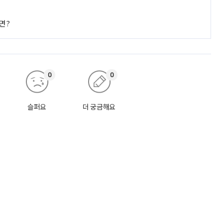
면?
0
0
슬퍼요
더 궁금해요