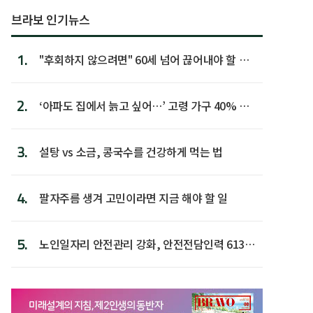
브라보 인기뉴스
1.
"후회하지 않으려면" 60세 넘어 끊어내야 할 사
람 1위
2.
‘아파도 집에서 늙고 싶어…’ 고령 가구 40% 노
후 주택이라 어...
3.
설탕 vs 소금, 콩국수를 건강하게 먹는 법
4.
팔자주름 생겨 고민이라면 지금 해야 할 일
5.
노인일자리 안전관리 강화, 안전전담인력 613명
첫 배치