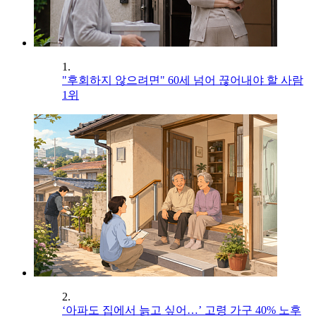
1.
"후회하지 않으려면" 60세 넘어 끊어내야 할 사람
1위
2.
‘아파도 집에서 늙고 싶어…’ 고령 가구 40% 노후