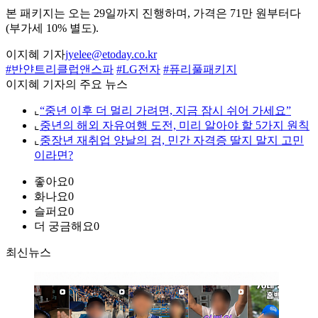
본 패키지는 오는 29일까지 진행하며, 가격은 71만 원부터다
(부가세 10% 별도).
이지혜 기자
jyelee@etoday.co.kr
#반얀트리클럽앤스파
#LG전자
#퓨리풀패키지
이지혜 기자의 주요 뉴스
⌞
“중년 이후 더 멀리 가려면, 지금 잠시 쉬어 가세요”
⌞
중년의 해외 자유여행 도전, 미리 알아야 할 5가지 원칙
⌞
중장년 재취업 양날의 검, 민간 자격증 딸지 말지 고민
이라면?
좋아요
0
화나요
0
슬퍼요
0
더 궁금해요
0
최신뉴스