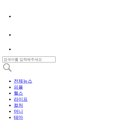
전체뉴스
피플
헬스
라이프
컬처
머니
테마