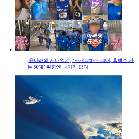
[윤나래의 세대읽기] ‘뜨개질하는 20대, 흠뻑쇼 가
는 50대’ 취향엔 나이가 없다