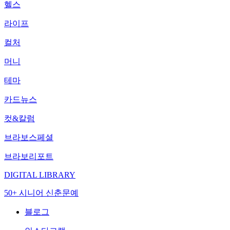
헬스
라이프
컬처
머니
테마
카드뉴스
컷&칼럼
브라보스페셜
브라보리포트
DIGITAL LIBRARY
50+ 시니어 신춘문예
블로그