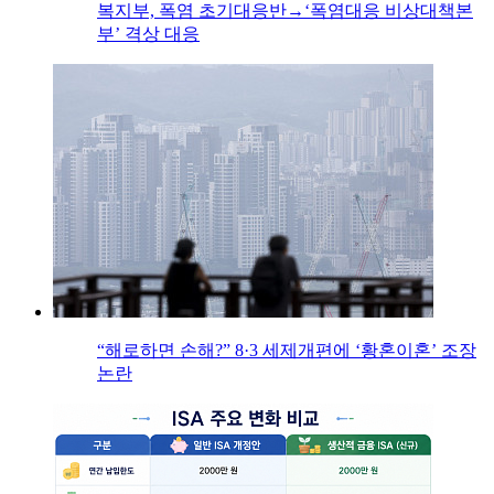
복지부, 폭염 초기대응반→‘폭염대응 비상대책본
부’ 격상 대응
“해로하면 손해?” 8·3 세제개편에 ‘황혼이혼’ 조장
논란