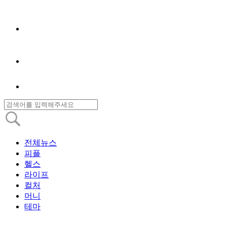
전체뉴스
피플
헬스
라이프
컬처
머니
테마