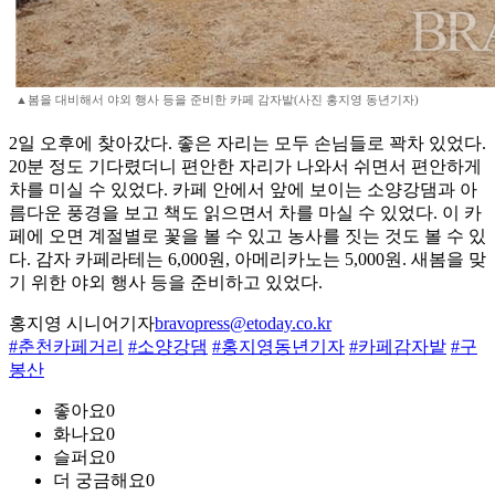
▲봄을 대비해서 야외 행사 등을 준비한 카페 감자밭(사진 홍지영 동년기자)
2일 오후에 찾아갔다. 좋은 자리는 모두 손님들로 꽉차 있었다.
20분 정도 기다렸더니 편안한 자리가 나와서 쉬면서 편안하게
차를 미실 수 있었다. 카페 안에서 앞에 보이는 소양강댐과 아
름다운 풍경을 보고 책도 읽으면서 차를 마실 수 있었다. 이 카
페에 오면 계절별로 꽃을 볼 수 있고 농사를 짓는 것도 볼 수 있
다. 감자 카페라테는 6,000원, 아메리카노는 5,000원. 새봄을 맞
기 위한 야외 행사 등을 준비하고 있었다.
홍지영 시니어기자
bravopress@etoday.co.kr
#춘천카페거리
#소양강댐
#홍지영동년기자
#카페감자밭
#구
봉산
좋아요
0
화나요
0
슬퍼요
0
더 궁금해요
0