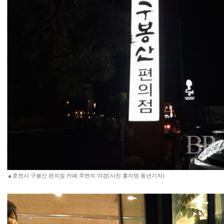
▲춘천시 구봉산 편의점 카페 주변의 야경(사진 홍지영 동년기자)