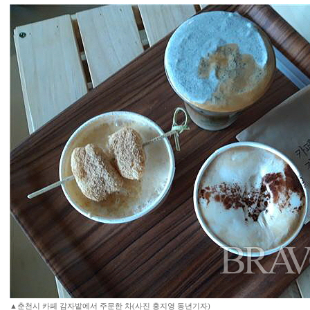
▲춘천시 카페 감자밭에서 주문한 차(사진 홍지영 동년기자)