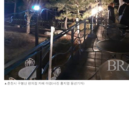
▲춘천시 구봉산 편의점 카페 야경(사진 홍지영 동년기자)