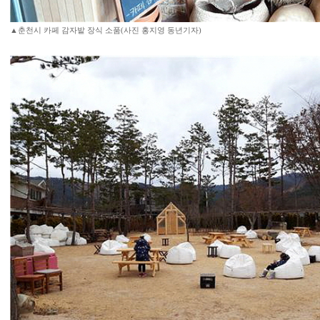
▲춘천시 카페 감자밭 장식 소품(사진 홍지영 동년기자)