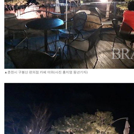
▲춘천시 구봉산 편의점 카페 야외(사진 홍지영 동년기자)