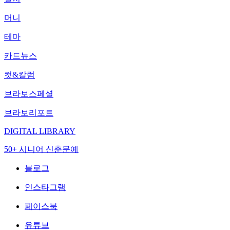
머니
테마
카드뉴스
컷&칼럼
브라보스페셜
브라보리포트
DIGITAL LIBRARY
50+ 시니어 신춘문예
블로그
인스타그램
페이스북
유튜브