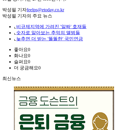
박성필 기자
feelps@etoday.co.kr
박성필 기자의 주요 뉴스
⌞
비규제지역에 가려진 '알짜' 호재들
⌞
숫자로 알아보는 추억의 앨범들
⌞
늦추면 더 받는 '똘똘한' 국민연금
좋아요
0
화나요
0
슬퍼요
0
더 궁금해요
0
최신뉴스