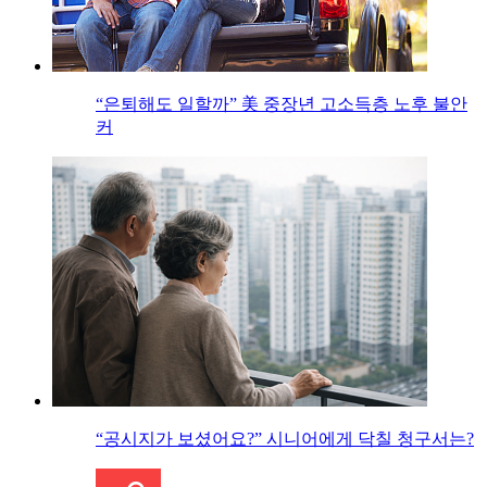
“은퇴해도 일할까” 美 중장년 고소득층 노후 불안
커
“공시지가 보셨어요?” 시니어에게 닥칠 청구서는?