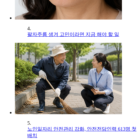
4.
팔자주름 생겨 고민이라면 지금 해야 할 일
5.
노인일자리 안전관리 강화, 안전전담인력 613명 첫
배치