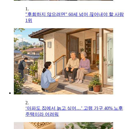
1.
"후회하지 않으려면" 60세 넘어 끊어내야 할 사람
1위
2.
‘아파도 집에서 늙고 싶어…’ 고령 가구 40% 노후
주택이라 어려워