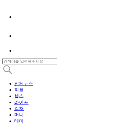
전체뉴스
피플
헬스
라이프
컬처
머니
테마