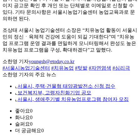
이지 공고문 확인 후 개인 또는 단체별로 이메일로 신청할 수
있다. 기타 문의사항은 서울시농업기술센터 농업교육과로 문
의하면 된다.
조상태 서울시 농업기술센터 소장은 “치유농업 활동이 서울시
민의 정신ㆍ육체적 건강에 도움이 되길 기대한다”며 “치유농
업 프로그램 운영 결과를 면밀하게 모니터링해서 완성도 높은
치유농업 프로그램을 구성, 확대하겠다”고 말했다.
소한영 기자
youngsh@etoday.co.kr
#서울시농업기술센터
#치유농업
#텃밭
#자연염색
#심리극
소한영 기자의 주요 뉴스
⌞
서울시, 주택·건물형 태양광발전소 신청 접수
⌞
보건복지부, 고령자친화기업 공모
⌞
서울시, 생애주기별 치유농업프로그램 참여자 모집
좋아요
0
화나요
0
슬퍼요
0
더 궁금해요
0