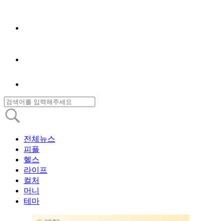
전체뉴스
피플
헬스
라이프
컬처
머니
테마