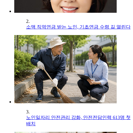
2.
소액 직역연금 받는 노인, 기초연금 수령 길 열린다
3.
노인일자리 안전관리 강화, 안전전담인력 613명 첫
배치