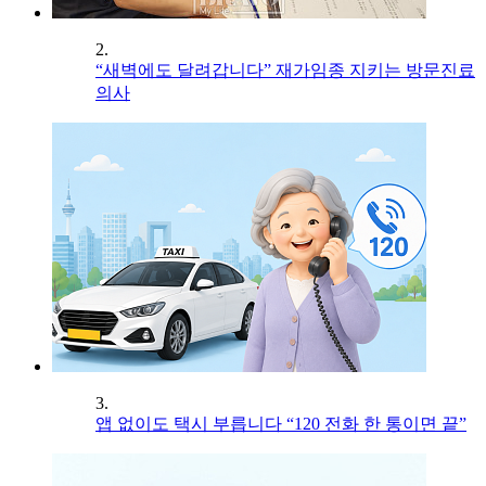
2.
“새벽에도 달려갑니다” 재가임종 지키는 방문진료
의사
3.
앱 없이도 택시 부릅니다 “120 전화 한 통이면 끝”