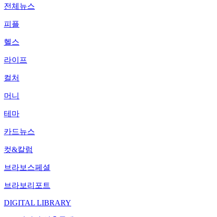
전체뉴스
피플
헬스
라이프
컬처
머니
테마
카드뉴스
컷&칼럼
브라보스페셜
브라보리포트
DIGITAL LIBRARY