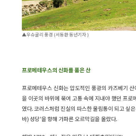
▲우슈굴리 풍경 (서동환 동년기자 )
프로메테우스의 신화를 품은 산
프로메테우스 신화는 압도적인 풍광의 카즈베기 산에 
을 이곳의 바위에 묶여 고통 속에 지내야 했던 프로
였다. 코러스처럼 진실의 따스한 울림통이 되고 싶은
바) 성당’을 향해 가파른 오르막길을 올랐다.