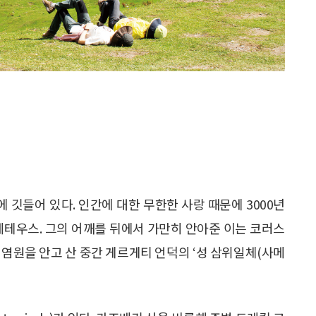
깃들어 있다. 인간에 대한 무한한 사랑 때문에 3000년
메테우스. 그의 어깨를 뒤에서 가만히 안아준 이는 코러스
 염원을 안고 산 중간 게르게티 언덕의 ‘성 삼위일체(사메