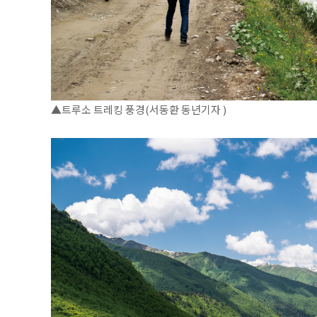
▲트루소 트레킹 풍경(서동환 동년기자 )