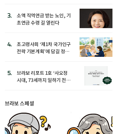
3.
소액 직역연금 받는 노인, 기
초연금 수령 길 열린다
4.
초고령사회 ‘제1차 국가인구
전략 기본계획’에 담길 정책
은
5.
브라보 리포트 1호 ‘사오정
시대, 73세까지 일하기 전략’
발간
브라보 스페셜