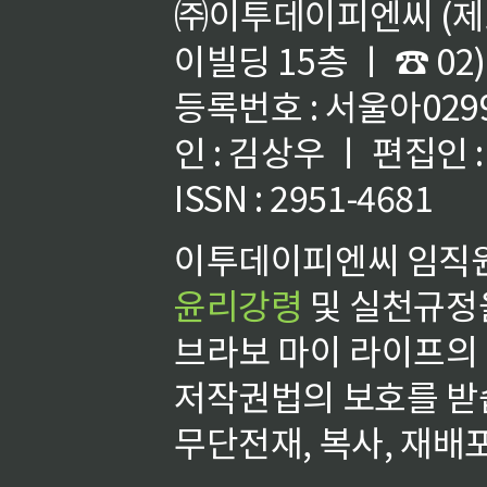
㈜이투데이피엔씨 (제호
이빌딩 15층 ㅣ ☎ 02)
등록번호 : 서울아02992
인 : 김상우 ㅣ 편집인
ISSN : 2951-4681
이투데이피엔씨 임직원
윤리강령
및 실천규정을
브라보 마이 라이프의
저작권법의 보호를 받
무단전재, 복사, 재배포