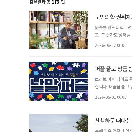
검색결과 총
173
건
노인의학 권위자가
윤종률 한림대학교병원 명예교수
고, 그 숫자로 상태를
국내 노인의학 권위자
2026-06-12 06:00
기한다. “혈압
퍼즐 풀고 상품 
브라보 마이 라이프 독자 이벤트 브라보 마이 라이프에서는 월
합니다. 퍼즐을 풀고 
는 보드게임 1종과 브
2026-05-01 06:00
과 참
산책하듯 떠나는
손에 익은 업무와 익숙해진