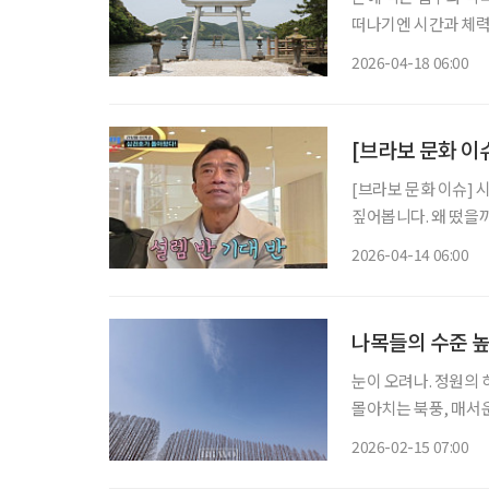
떠나기엔 시간과 체력
여행이 필요하다. 여권
2026-04-18 06:00
시 들여
[브라보 문화 이슈
[브라보 문화 이슈] 
짚어봅니다. 왜 떴을까? 레슬링 국가대표 출신 심권호가 최근 대중의 관심을 한 몸에 받고 있
다. 지난 1월 TV조
2026-04-14 06:00
념한 뒤, 최근 한층 
나목들의 수준 높
눈이 오려나. 정원의 
몰아치는 북풍, 매서운
러나 아가페정원은 아
2026-02-15 07:00
뿜는 게 아닌가. 겨울