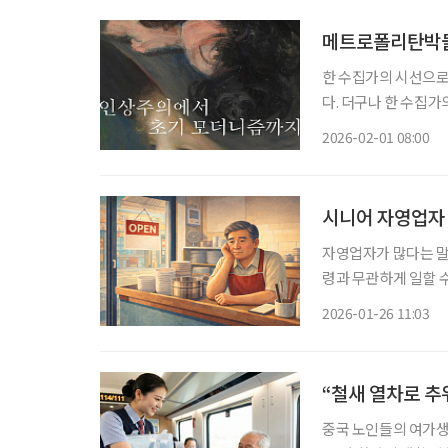
메트로폴리탄박물
한 수집가의 시선으로
다. 더구나 한 수집
라면 더욱 그렇다. 
2026-02-01 08:00
번 전시는, 필립과 
한다.
시니어 자영업자 
자영업자가 많다는 말은
령과 무관하게 일할 
정의 영역에 두었다. 
2026-01-26 11:03
화와 자영업의 지역·
“철새 열차로 추
중국 노인들의 여가생