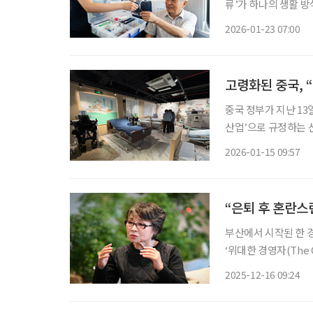
류’가 하나의 생활 방
지역을 떠나 온화한 
2026-01-23 07:00
고령화된 중국, 
중국 정부가 지난 13
산업’으로 규정하는 
표한 이번 조치는 요
2026-01-15 09:57
합해 실버경제를 본격
“은퇴 후 혼란스
부산에서 시작된 한 
‘위대한 경영자(The G
다”는 단 하나의 문장
2025-12-16 09:24
는 사람”이라고 낮춘