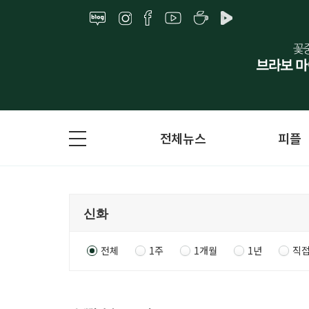
전체뉴스
피플
전체
1주
1개월
1년
직