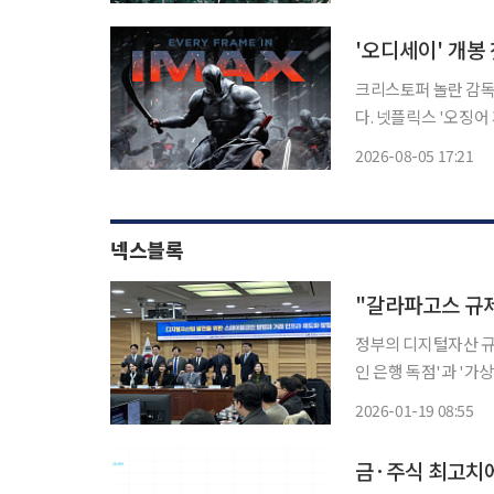
병 김현욱(이원정 분)
'오디세이' 개봉
크리스토퍼 놀란 감독
다. 넷플릭스 '오징어 게임' 시리즈를 연출한 황동혁 감독은 5일 배급사 유니버설 픽쳐스를 통
해 '오디세이' 관람 
2026-08-05 17:21
개봉한 '오디세이'는
넥스블록
정부의 디지털자산 규
인 은행 독점'과 '가
떨어진 '갈라파고스'로 만들 것이라는 경
2026-01-19 08:55
자산TF와 한국핀테크
금·주식 최고치에