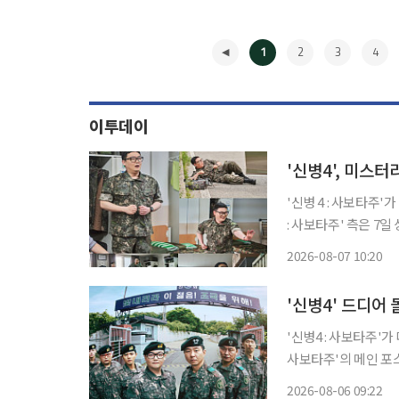
1
2
3
4
이투데이
'신병4', 미스
'신병 4 : 사보타주'가 한층
: 사보타주' 측은 7
의 모습을 담은 스틸을 공개했다. '신병4 : 사보타주'는 계
2026-08-07 10:20
최일구(남태우 분), 
◀
'신병4' 드디어
'신병4 : 사보타주'가 더 강해진 병
사보타주'의 메인 포스터와 메인 예고편
운 책임을 맡게 된 상
2026-08-06 09:22