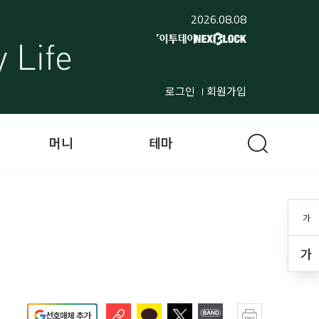
2026.08.08
로그인
회원가입
머니
테마
가
가
선호매체 추가