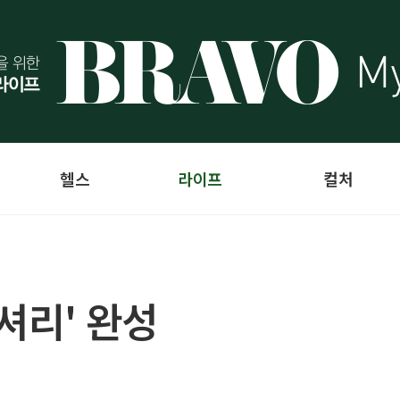
헬스
라이프
컬처
셔리' 완성