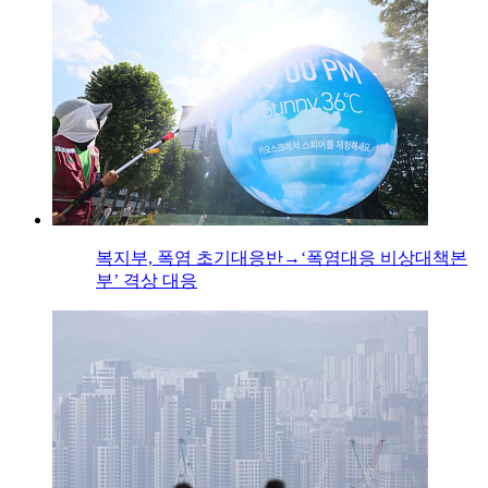
복지부, 폭염 초기대응반→‘폭염대응 비상대책본
부’ 격상 대응