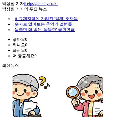
박성필 기자
feelps@etoday.co.kr
박성필 기자의 주요 뉴스
⌞
비규제지역에 가려진 '알짜' 호재들
⌞
숫자로 알아보는 추억의 앨범들
⌞
늦추면 더 받는 '똘똘한' 국민연금
좋아요
0
화나요
0
슬퍼요
0
더 궁금해요
0
최신뉴스