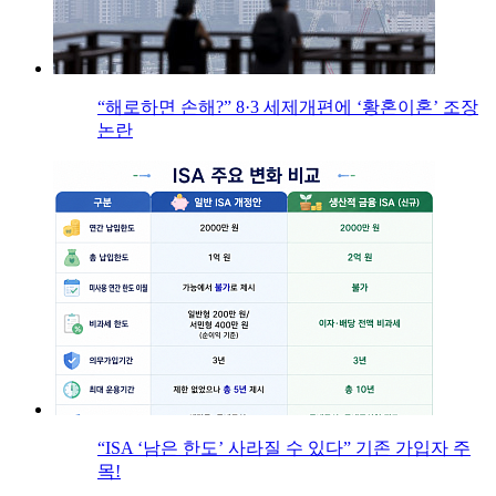
“해로하면 손해?” 8·3 세제개편에 ‘황혼이혼’ 조장
논란
“ISA ‘남은 한도’ 사라질 수 있다” 기존 가입자 주
목!