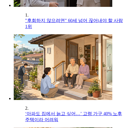
1.
"후회하지 않으려면" 60세 넘어 끊어내야 할 사람
1위
2.
‘아파도 집에서 늙고 싶어…’ 고령 가구 40% 노후
주택이라 어려워