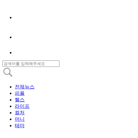
전체뉴스
피플
헬스
라이프
컬처
머니
테마