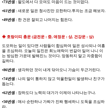
•73년생
: 팔도에서 다 모여도 마음이 드는 것이없다.
•61년생
: 새로운 일은 청사진만 요한하다.투자는 조금 해보자.
•49년생
: 한 건은 잘되고 나머지는 힘든다.
◈ 호랑이띠 총운 (금전운 : 중, 애정운 : 상, 건강운 : 상)
도모하는 일이 있다면 사람들이 합심하여 일은 성사되나 여흥
을 조심하라. 오늘의 일진은 희노애락이 번갈아 일어 나니 이
는 방심한 가운데 발해진느 것이다. 망동하지 말고 자중함이
길하다.
•86년생
: 생각하던 것이 내게 닦아오니 가슴이 두근거린다.
•74년생
: 나의 말이 통하지 않고 억울한일이 발생하나 친구가
돕는다.
•62년생
: 장하도다 노력의 대가가 이제야 나타나는구나.
•50년생
: 매사 순탄하나 가짜가 진짜 행세하니 도둑을 조심하
라.