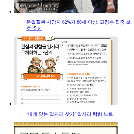
온열질환 사망자 62%가 80세 이상, 고령층 집중 보
호 추진
‘내게 맞는 일자리 찾기’ 일자리 탐험 노트