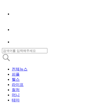
전체뉴스
피플
헬스
라이프
컬처
머니
테마