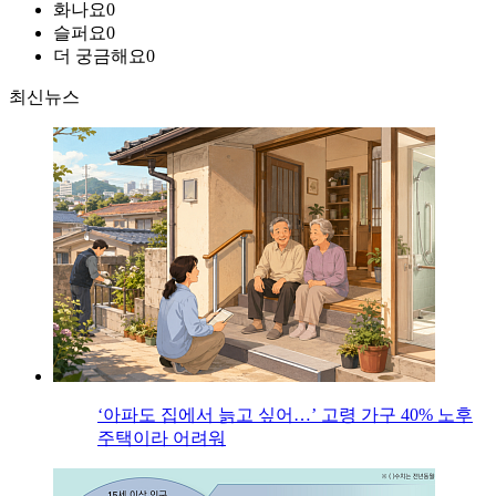
화나요
0
슬퍼요
0
더 궁금해요
0
최신뉴스
‘아파도 집에서 늙고 싶어…’ 고령 가구 40% 노후
주택이라 어려워