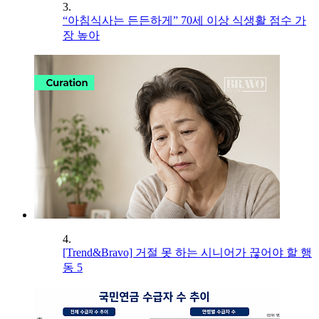
3.
“아침식사는 든든하게” 70세 이상 식생활 점수 가
장 높아
4.
[Trend&Bravo] 거절 못 하는 시니어가 끊어야 할 행
동 5