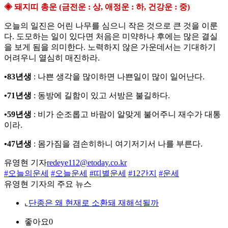
◈ 돼지띠 총운 (금전운 : 상, 애정운 : 하, 건강운 : 중)
오늘의 일진은 어린 나무를 심으니 작은 것으로 큰 것을 이룬
다. 도모하는 일이 있다면 처음은 미약하나 후에는 많은 결실
을 보게 됨을 의미한다. 노력하지 않은 가운데서는 기대하기
어려우니 열심히 매진하라.
•83년생
: 나쁜 생각을 많이하면 나쁜일이 많이 일어난다.
•71년생
: 동방에 길함이 있고 서방은 불길하다.
•59년생
: 비가 순조롭고 바람이 알맞게 불어주니 재수가 대통
이라.
•47년생
: 몸가짐을 겸손히하니 여기저기서 나를 부른다.
유영현 기자
redeye112@etoday.co.kr
#오늘의운세
#오늘운세
#띠별운세
#12간지
#운세
유영현 기자의 주요 뉴스
⌞
단종은 왜 현재로 소환돼 재해석될까
좋아요
0