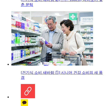
춘 문턱
[건기식 소비 새바람 ①] 시니어 건강 소비의 새 풍
경