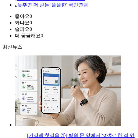
⌞
늦추면 더 받는 '똘똘한' 국민연금
좋아요
0
화나요
0
슬퍼요
0
더 궁금해요
0
최신뉴스
[건강앱 첫걸음 ①] 병원 문 앞에서 ‘아차!’ 한 적 있