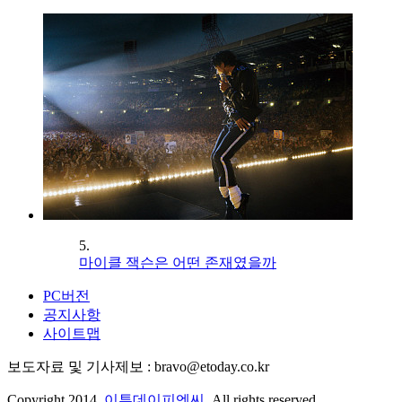
5.
마이클 잭슨은 어떤 존재였을까
PC버전
공지사항
사이트맵
보도자료 및 기사제보 : bravo@etoday.co.kr
Copyright 2014.
이투데이피엔씨
. All rights reserved