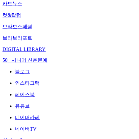
카드뉴스
컷&칼럼
브라보스페셜
브라보리포트
DIGITAL LIBRARY
50+ 시니어 신춘문예
블로그
인스타그램
페이스북
유튜브
네이버카페
네이버TV