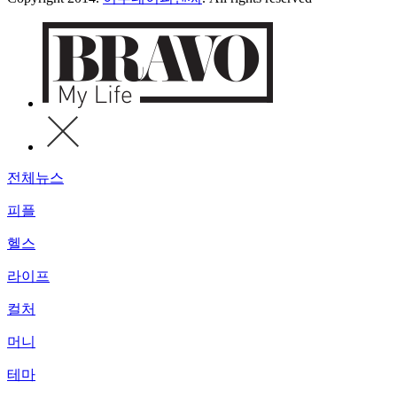
전체뉴스
피플
헬스
라이프
컬처
머니
테마