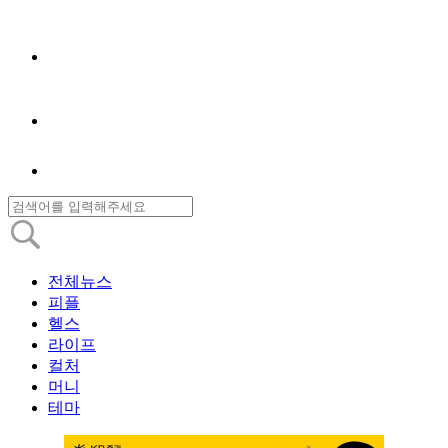
전체뉴스
피플
헬스
라이프
컬처
머니
테마