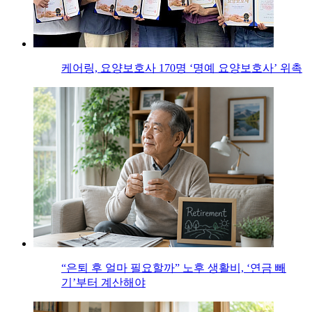
케어링, 요양보호사 170명 ‘명예 요양보호사’ 위촉
“은퇴 후 얼마 필요할까” 노후 생활비, ‘연금 빼
기’부터 계산해야