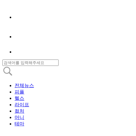
전체뉴스
피플
헬스
라이프
컬처
머니
테마