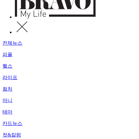
전체뉴스
피플
헬스
라이프
컬처
머니
테마
카드뉴스
컷&칼럼