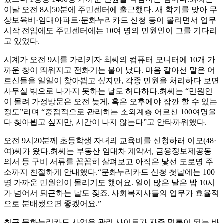
이날 오전 8시50분에 주민센터에 출근했다. 새 학기를 맞아 무
상보육비·임대아파트·문화누리카드 신청 등이 몰리면서 업무
시작 전임에도 주민센터에는 10여 명의 민원인이 그를 기다리
고 있었다.
시계가 오전 9시를 가리키자 최씨의 컴퓨터 모니터에 10개 가
까운 창이 띄워지고 전화기는 불이 났다. 마음 같아선 맡은 어
르신들을 일일이 찾아뵙고 싶지만, 각종 민원을 처리하다 보면
사무실 밖으로 나가지 못하는 날도 허다하다.최씨는 “민원인
이 몰려 가정방문은 오전 늦게, 혹은 오후에야 잠깐 할 수 있는
정도”라며 “중점적으로 관리하는 소외계층 어르신 100여명을
다 찾아뵙고 싶지만, 시간이 나지 않는다”고 안타까워했다.
오전 9시20분께 초등학생 자녀의 교육비를 신청하러 이모(48·
여)씨가 왔다.최씨는 부동산 임대차 계약서, 금융정보제공동
의서 등 구비 서류를 꼼꼼히 살펴보고 아직은 낯선 도로명 주
소까지 친절하게 안내했다.“문화누리카드 신청 첫날에는 100
명 가까운 민원인이 몰리기도 했어요. 일이 많은 날은 밤 10시
가 넘어서 퇴근하는 날도 잦죠. 사회복지사들의 업무가 효율적
으로 분배됐으면 좋겠어요.”
최근 문화누리카드 사업은 관리 사이트가 자주 먹통이 되는 바