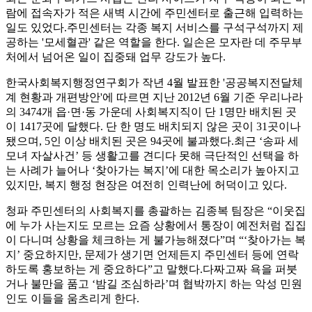
람에 접속자가 적은 새벽 시간에 주민센터로 출근해 입력하는
일도 있었다.주민센터는 각종 복지 서비스를 구석구석까지 제
공하는 '모세혈관' 같은 역할을 한다. 일손은 모자란 데 주무부
처에서 넘어온 일이 집중돼 업무 강도가 높다.
한국사회복지행정연구회가 작년 4월 발표한 '공공복지전달체
계 현황과 개편방안'에 따르면 지난 2012년 6월 기준 우리나라
의 3474개 읍·면·동 가운데 사회복지직이 단 1명만 배치된 곳
이 1417곳에 달했다. 단 한 명도 배치되지 않은 곳이 31곳이나
됐으며, 5인 이상 배치된 곳은 94곳에 불과했다.최근 ‘송파 세
모녀 자살사건’ 등 생활고를 견디다 못해 극단적인 선택을 하
는 사례가 늘어나 ‘찾아가는 복지’에 대한 목소리가 높아지고
있지만, 복지 행정 현장은 여전히 인력난에 허덕이고 있다.
청파 주민센터의 사회복지를 총괄하는 김종복 팀장은 “이웃집
에 누가 사는지도 모르는 요즘 상황에서 통장이 예전처럼 집집
이 다니며 상황을 체크하는 게 불가능해졌다”며 “‘찾아가는 복
지’ 중요하지만, 문제가 생기면 언제든지 주민센터 등에 연락
하도록 홍보하는 게 중요하다”고 말했다.다짜고짜 욕을 퍼붓
거나 불만을 품고 ‘밤길 조심하라’며 협박까지 하는 악성 민원
인도 이들을 움츠리게 한다.