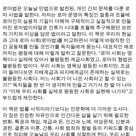
로마법은 오늘날 민법으로 발전된, 개인 간의 문제를 다룬 로
마 사법을 말한다. 저자는 로마 문명의 특징인 절충과 조율에
로마인의 실용적 기질이 더해져 구체적이고 실질적으로 만들
어진 로마법이야말로 인류가 시대를 초월해 추구해왔던 보편
적 가치와 이상을 담은 법이라고 말한다. 이 책은 우리의 현실
과 고대 로마 사회(로마법)를 비교하면서 어떻게 바람직한 인
간 공동체를 만들 것인가를 독자들에게 묻는다. 대표적인 예로
저자는 평등에 대해 이렇게 말하고 질문한다. “로마 사회는 명
목이나 실제에 있어서 불평등한 계급사회였고, 로마의 형법은
불평등한 법이다. 우리 사회는 명목상 평등한 사회지만, 조금
더 들여다보면 지배계급과 피지배계급이 존재하는 실제로는
불평등한 사회다. 어느 사회가 더 나은 사회라고 할 수 있는
가?” 독자들을 한 번 더 생각하게 만들고 거기서 한 발 더 나아
가 “이제 우리 사회를 실제로 평등한 사회로 실현해 나가자”고
부드럽게 제안한다.
이 책은 법률 서적이라기보다는 인문학에 더 가까운 도서다.
각 장은 진정한 자유인으로 인간다운 삶을 살기 위해 필요한
변화, 특권과 책임, 계급과 돈, 인간과 노예, 여성문제, 신분과
권한, 결혼과 이혼, 간통, 사회 범죄와 형벌 등의 키워드를 중심
으로 정리해 오늘날의 우리 사회를 성찰하게 한다. 우리 사회