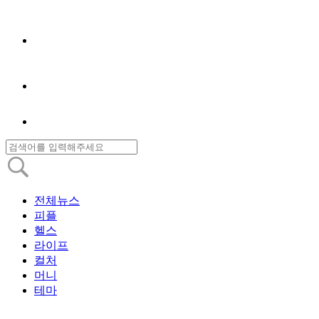
전체뉴스
피플
헬스
라이프
컬처
머니
테마