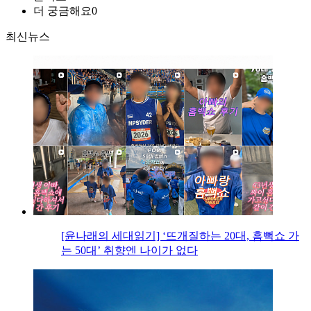
더 궁금해요
0
최신뉴스
[윤나래의 세대읽기] ‘뜨개질하는 20대, 흠뻑쇼 가
는 50대’ 취향엔 나이가 없다